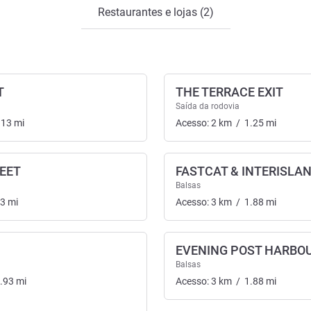
Restaurantes e lojas (2)
T
THE TERRACE EXIT
Saída da rodovia
.13
mi
Acesso:
2
km
/
1.25
mi
EET
FASTCAT & INTERISLAN
Balsas
63
mi
Acesso:
3
km
/
1.88
mi
EVENING POST HARBO
Balsas
.93
mi
Acesso:
3
km
/
1.88
mi