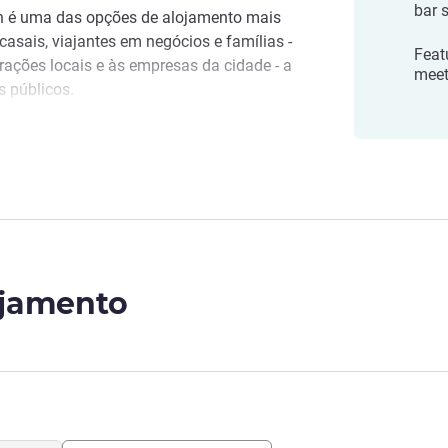
bar s
n é uma das opções de alojamento mais
casais, viajantes em negócios e famílias -
Feat
rações locais e às empresas da cidade - a
meet
s públicos.
land's creative heart. Surrounded by
 energy, Wellington is a compact city with
ton
ure and cuisine.
ick Hotel Wellington, where we believe
ning small gestures into heartwarming
ojamento
ira