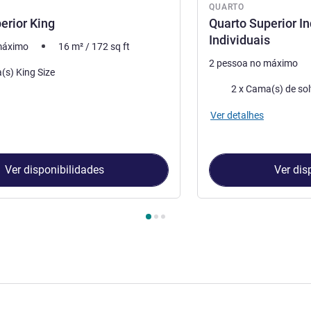
QUARTO
erior King
Quarto Superior I
Individuais
máximo
16
m²
/
172
sq ft
2 pessoa no máximo
(s) King Size
Cama
2 x Cama(s) de sol
Ver detalhes
Ver disponibilidades
Ver dis
Quarto 1 : Quarto Superior King , Quarto 2 : Quarto Superior Ind