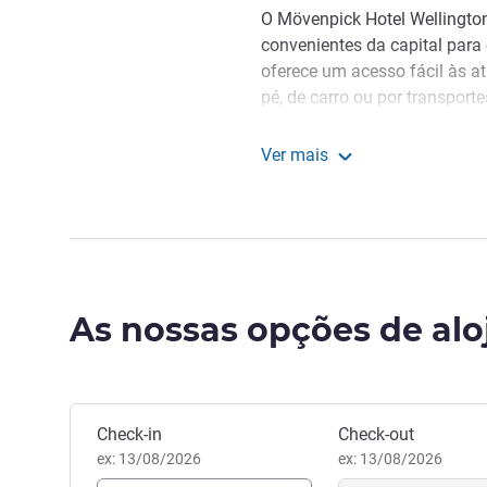
O Mövenpick Hotel Wellingto
convenientes da capital para 
oferece um acesso fácil às at
pé, de carro ou por transporte
Discover Wellington, New Zea
Ver mais
nature and fueled by creative
Mövenpick Hotel Welling
a powerful mix of culture, nat
Kia Ora! Welcome to Movenp
true hospitality is about tur
moments.
As nossas opções de al
Zac Lumsden, Gestão hotele
Reservar este hotel
Check-in
Check-out
ex: 13/08/2026
ex: 13/08/2026