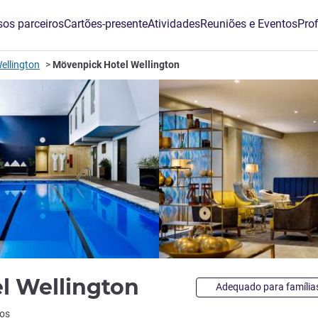
os parceiros
Cartões-presente
Atividades
Reuniões e Eventos
Prof
ellington
Mövenpick Hotel Wellington
5 estrelas
l Wellington
Adequado para família
ios