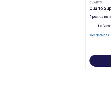
QUARTO
Quarto Sup
2 pessoa no 
Cama
1 x Cama
Ver detalhes
Página
1
de
3
, 