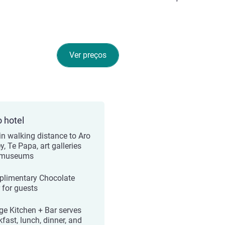
Ver preços
o hotel
in walking distance to Aro
y, Te Papa, art galleries
 museums
limentary Chocolate
 for guests
ge Kitchen + Bar serves
fast, lunch, dinner, and