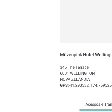
Mövenpick Hotel Welling
345 The Terrace
6001
WELLINGTON
NOVA ZELÂNDIA
GPS
:
-41.293532, 174.769526
Acesso e transporte
Acessos e Tran