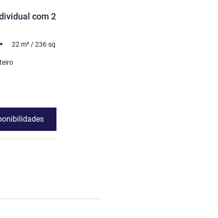
QUARTO
ndividual com 2 Camas
Quarto Deluxe King
2 pessoa no máximo
22
m²
22
m²
/
236
sq ft
Cama
1 x Cama(s) King Size
teiro
Ver detalhes
ponibilidades
Ver disponibili
ividual com 2 Camas Individuais