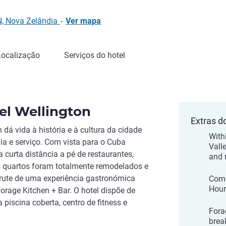
, Nova Zelândia
-
Ver mapa
Localização
Serviços do hotel
el Wellington
Extras d
dá vida à história e à cultura da cidade
With
ia e serviço. Com vista para o Cuba
Valle
a curta distância a pé de restaurantes,
and
s quartos foram totalmente remodelados e
frute de uma experiência gastronómica
Comp
Hour
rage Kitchen + Bar. O hotel dispõe de
piscina coberta, centro de fitness e
Fora
break