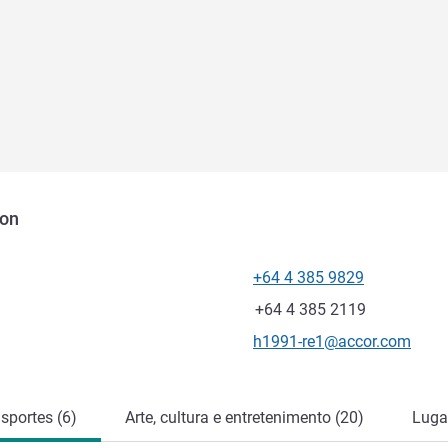
ton
+64 4 385 9829
Telefone
Fax
+64 4 385 2119
E-mail de contacto
h1991-re1@accor.com
sportes (6)
Arte, cultura e entretenimento (20)
Lugar