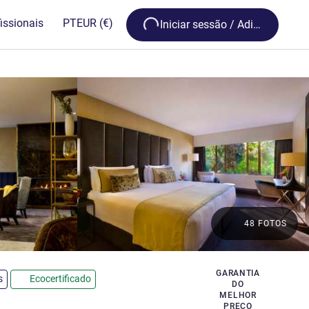
Loading...
issionais
PT
EUR
(€)
Iniciar sessão / Adira
48 FOTOS
GARANTIA
s
Ecocertificado
DO
MELHOR
PREÇO