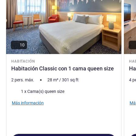
la ciudad. ¡Y no olvide visitar nuestra piscina climatizada
en la azotea!
Liam Pratt, Gestión hotelera
10
HABITACIÓN
HA
Habitación Classic con 1 cama queen size
Ha
2 pers. máx.
28
m²
/
301
sq ft
4 p
Ropa de cama
Rop
1 x Cama(s) queen size
Más información
Más