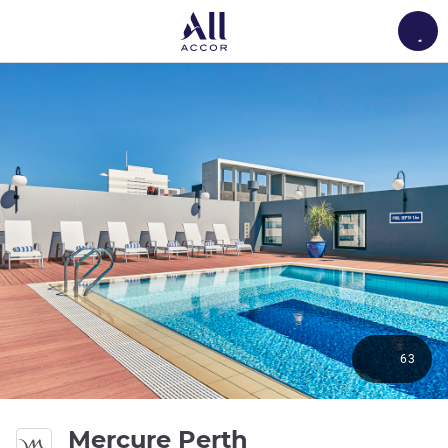
Load
63
4 estrellas
Mercure Perth