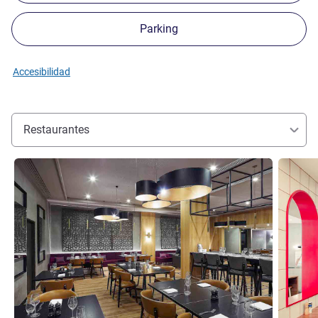
Parking
Accesibilidad
Restaurantes
Más información
Más info