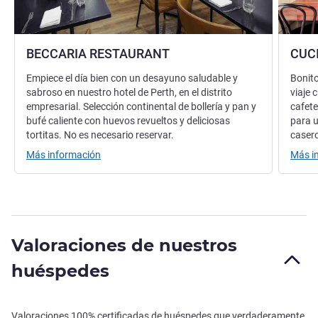
BECCARIA RESTAURANT
CUC
Empiece el día bien con un desayuno saludable y
Bonito
sabroso en nuestro hotel de Perth, en el distrito
viaje 
empresarial. Selección continental de bollería y pan y
cafete
bufé caliente con huevos revueltos y deliciosas
para u
tortitas. No es necesario reservar.
casero
Más información
Más i
Valoraciones de nuestros
huéspedes
Valoraciones 100% certificadas de huéspedes que verdaderamente