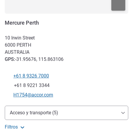
Mercure Perth
10 Irwin Street
6000
PERTH
AUSTRALIA
GPS
:
-31.95676, 115.863106
+61 8 9326 7000
Teléfono
Fax
+61 8 9221 3344
Correo electrónico de contacto
H1754@accor.com
Acceso y transporte
Acceso y transporte (5)
Filtros