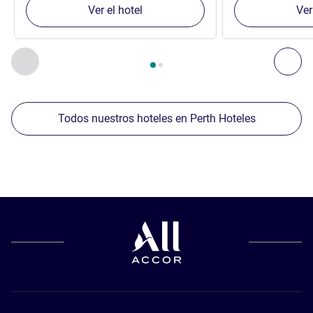
Ver el hotel
Ver
Página
1
de
2
, Nuestros establecimientos cercanos 1 :, Nuest
Anterior - Nuestros establecimientos cercanos
Sig
Todos nuestros hoteles en Perth Hoteles