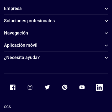
Empresa
Soluciones profesionales
Navegación
Aplicación móvil
¿Necesita ayuda?
Accor Facebook
Accor Instagram
Accor Twitter
Accor Pinterest
Accor Youtube
Accor Li
CGS