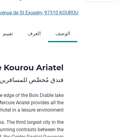
Avenue de St Exupéry, 97310 KOUROU, غيانا الفرنس
الوصف
الغرف
تقييم
 Kourou Ariatel
فندق مُخصَّص للمسافرين 
e edge of the Bois Diable lake
ercure Ariatel provides all the
 hotel in a leisure environment.
. The third largest city in the
tunning contrasts between the
8, the Centre Spatial Guyanais