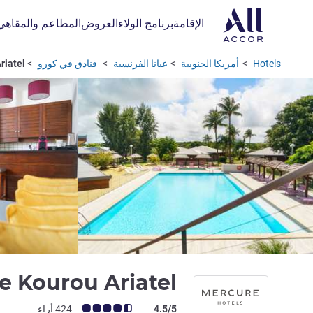
الإقامة
برنامج الولاء
العروض
المطاعم والمقاهي
Hotels
أمريكا الجنوبية
غيانا الفرنسية
فنادق في كورو
riatel
e Kourou Ariatel
ملاحظة أراء العملاء (رأي ALL)
4.5/5
424 أراء