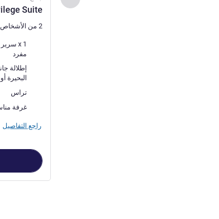
vilege Suite
2 من الأشخاص كحد أقصى
فرش السرير
مفرد
المناظر:
فناء
أكثر أماكن الإقا
تراس
غرفة مناس
راجع التفاصيل
الصفحة
1
من
2
, جناح 1 : -size Privilege Suite