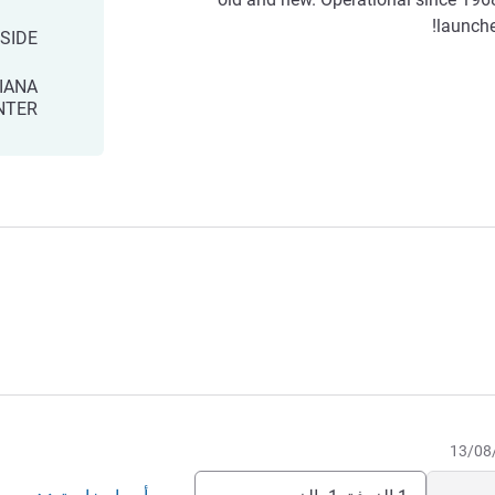
launche
SIDE
IANA
NTER