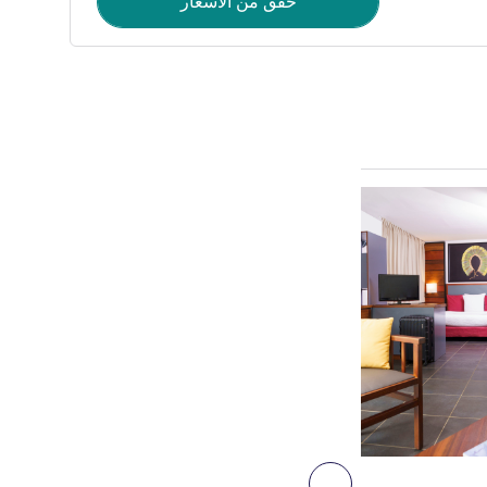
حقق من الأسعار
راجع التفاصيل
4
التالي - جناح
جناح