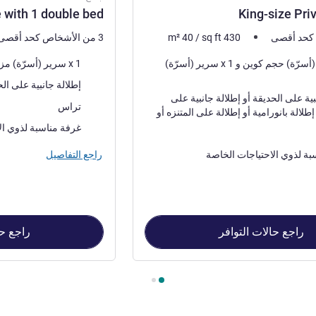
 with 1 double bed
King-size Pri
430
sq ft
/
40
m²
3 من الأشخاص كحد أقصى
فرش السرير
1 x سرير (أسرّة) حجم كوين و 1 x سرير (أسرّة)
1 x سرير (أسرّة) مزدوج
المناظر:
إطلالة جانبية على الحديقة أو إطلال
إطلالة جانبية على الحديقة أو إطلالة جانبية على
أكثر أماكن الإقامة:
تراس
البحيرة أو إطلالة بانورامية أو إطلالة على المتنزه أو
غرفة مناسبة لذوي ال
مة:
بة لذوي الاحتياجات الخاصة
راجع التفاصيل
راجع حالات التوافر
راجع حا
King , جناح 2 : Standing Suite with 1 double bed