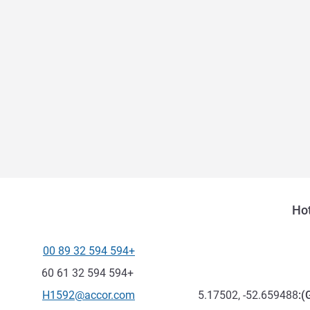
Hot
+594 594 32 89 00
الهاتف
فاكس
+594 594 32 61 60
تواصل معنا عبر البريد الإلكترون
H1592@accor.com
5.17502, -52.659488
):