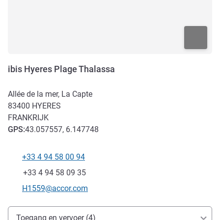
ibis Hyeres Plage Thalassa
Allée de la mer, La Capte
83400
HYERES
FRANKRIJK
GPS
:
43.057557, 6.147748
+33 4 94 58 00 94
Telefoon
Fax
+33 4 94 58 09 35
E-mailadres voor contact
H1559@accor.com
Toegang en transport
Toegang en vervoer (4)