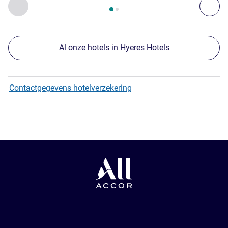
Vorige - Onze andere etablissementen in de buurt
Vol
Al onze hotels in Hyeres Hotels
Contactgegevens hotelverzekering