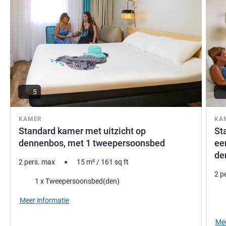
5
KAMER
KA
Standard kamer met uitzicht op
St
dennenbos, met 1 tweepersoonsbed
ee
de
2 pers. max
15
m²
/
161
sq ft
2 p
Beddengoed
1 x Tweepersoonsbed(den)
Bed
Meer informatie
Mee