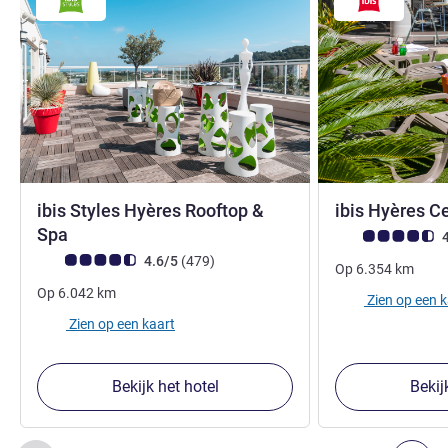
ibis Styles Hyères Rooftop &
ibis Hyères C
3 sterren
Spa
Avis-klantbeoorde
4
Avis-klantbeoordeling (ALL beoordeling)
beoordelingen
4.6/5
(479
)
Op
6.354
km
Op
6.042
km
Zien op een 
Zien op een kaart
Bekijk het hotel
Bekij
Pagina
1
van
2
, Onze andere etablissementen in de buurt 1 :,