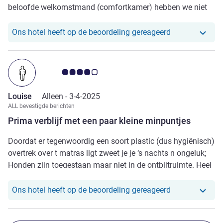
beloofde welkomstmand (comfortkamer) hebben we niet
gekregen, wel jammer
Ons hotel heef
Ons hotel heeft op de beoordeling gereageerd
Avis-klantbeoordeling 4.0/5
Louise
Alleen -
3-4-2025
ALL bevestigde berichten
Prima verblijf met een paar kleine minpuntjes
Doordat er tegenwoordig een soort plastic (dus hygiënisch)
overtrek over t matras ligt zweet je je ‘s nachts n ongeluk;
Honden zijn toegestaan maar niet in de ontbijtruimte. Heel
onhandig als je alleen op reis bent met je hond. De
buitenkant van het pand verdient voor de drie sterren die er
Ons hotel heef
Ons hotel heeft op de beoordeling gereageerd
zijn wel een upgrade.