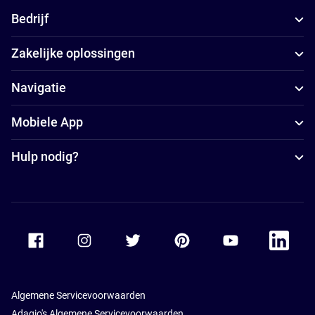
Bedrijf
Zakelijke oplossingen
Navigatie
Mobiele App
Hulp nodig?
Accor Facebook
Accor Instagram
Accor Twitter
Accor Pinterest
Accor Youtube
Accor Li
Algemene Servicevoorwaarden
Adagio's Algemene Servicevoorwaarden