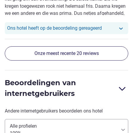
kregen toegewezen rook niet helemaal fris. Daarna kregen
we een andere en die was prima. Dus netjes afgehandeld,
maar toch vervelend dat de eerste kamer niet helemaal in
orde was.
Ons hotel heef
Ons hotel heeft op de beoordeling gereageerd
Onze meest recente 20 reviews
Beoordelingen van
internetgebruikers
Andere internetgebruikers beoordelen ons hotel
Alle profielen