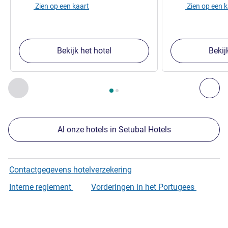
Zien op een kaart
Zien op een 
Bekijk het hotel
Bekij
Pagina
1
van
2
, Onze andere etablissementen in de buurt 1 :,
Vorige - Onze andere etablissementen in de buurt
Vol
Al onze hotels in Setubal Hotels
Contactgegevens hotelverzekering
Interne reglement
Vorderingen in het Portugees