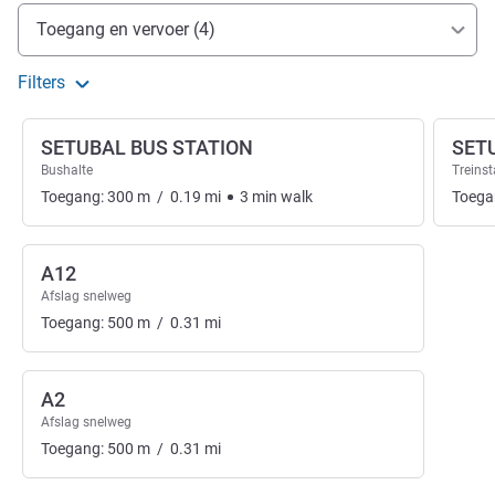
Toegang en transport
Toegang en vervoer (4)
Filters
SETUBAL BUS STATION
SET
Bushalte
Treinst
Toegang:
300
m
/
0.19
mi
3
min
walk
Toega
A12
Afslag snelweg
Toegang:
500
m
/
0.31
mi
A2
Afslag snelweg
Toegang:
500
m
/
0.31
mi