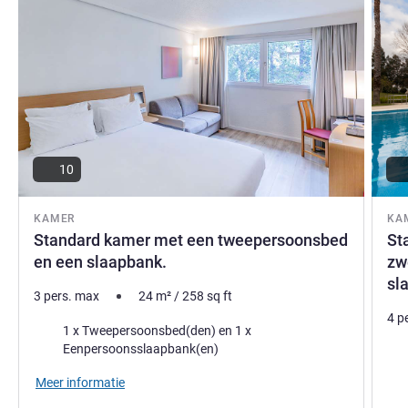
10
KAMER
KA
Standard kamer met een tweepersoonsbed
St
en een slaapbank.
zw
sl
3 pers. max
24
m²
/
258
sq ft
4 p
Beddengoed
1 x Tweepersoonsbed(den) en 1 x
Eenpersoonsslaapbank(en)
Bed
Meer informatie
Uitz