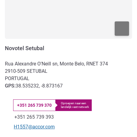
Novotel Setubal
Rua Alexandre O'Neill sn, Monte Belo, RNET 374
2910-509
SETUBAL
PORTUGAL
GPS
:
38.535232, -8.873167
Oproepen naar een
+351 265 739 370
landelijk vast netwerk
Telefoon
Fax
+351 265 739 393
E-mailadres voor contact
H1557@accor.com