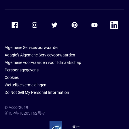
Accor Facebook
Accor Instagram
Accor Twitter
Accor Pinterest
Accor Youtube
Accor Li
Algemene Servicevoorwaarden
Adagio's Algemene Servicevoorwaarden
Algemene voorwaarden voor lidmaatschap
Persoonsgegevens
Cookies
Wettelijke vermeldingen
Do Not Sell My Personal Information
© Accor2019
沪ICP备10203162号-7
SSL Secure – globalSign