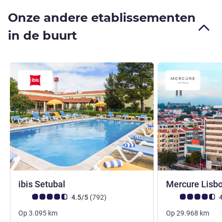
Onze andere etablissementen
in de buurt
2 sterren
ibis Setubal
Mercure Lisb
Avis-klantbeoordeling (ALL beoordeling)
beoordelingen
Avis-klantbeoorde
4.5/5
(792
)
4
Op
3.095
km
Op
29.968
km