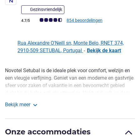
Gezinsvriendelijk
Avis-klantbeoordeling (ALL beoordeling)
854 beoordelingen
4.7/5
Rua Alexandre O'Neill sn, Monte Belo, RNET 374,
2910-509 SETUBAL, Portugal
-
Bekijk de kaart
Novotel Setubal is de ideale plek voor comfort, welzijn en
Omschrijving
een vleugje verfijning. Geniet van een moderne en gastvrije
sfeer voor zaken of vakantie in een bevoorrecht gebied
dicht bij de belangrijkste attracties. Het hotel valt op door
de veilige en comfortabele omgeving. Op zoek naar een
Bekijk meer
plek om te ontspannen nadat u de natuurlijke en culturele
Novotel Setubal
schoonheid van de regio hebt bezocht? Novotel Setubal is
perfect voor u.
Onze accommodaties
Met ruime en goed uitgeruste kamers garandeert Novotel