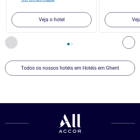
Veja o hotel
Vej
Página
1
de
2
, Os nossos outros estabelecimentos nas proxim
Anterior - Os nossos outros estabelecimentos nas proxim
Seg
Todos os nossos hotéis em Hotéis em Ghent