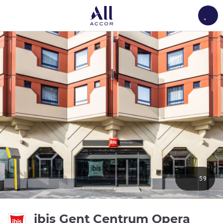
Load
59
3 est
ibis Gent Centrum Opera