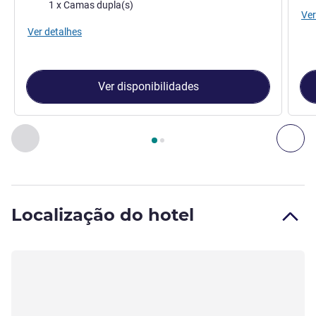
Cama
1 x Camas dupla(s)
Ver
Ver detalhes
Ver disponibilidades
Página
1
de
2
, Quarto 1 : Quarto Duplo Standard para utiliza
Anterior - Quarto
Seg
Localização do hotel