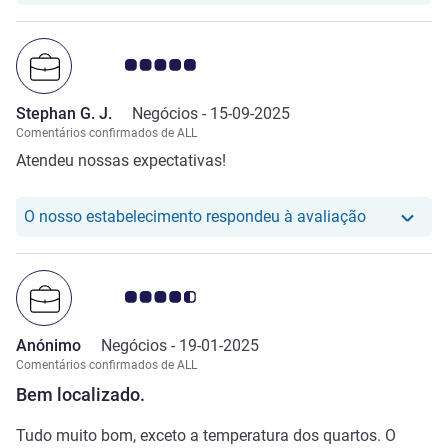
Nota clientes Avis 5.0/5
Stephan G. J.
Negócios -
15-09-2025
Comentários confirmados de ALL
Atendeu nossas expectativas!
O nosso hot
O nosso estabelecimento respondeu à avaliação
Nota clientes Avis 4.5/5
Anónimo
Negócios -
19-01-2025
Comentários confirmados de ALL
Bem localizado.
Tudo muito bom, exceto a temperatura dos quartos. O