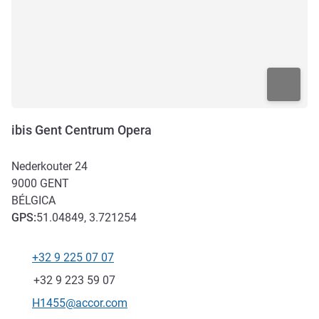
ibis Gent Centrum Opera
Nederkouter 24
9000
GENT
BÉLGICA
GPS
:
51.04849, 3.721254
+32 9 225 07 07
Telefone
Fax
+32 9 223 59 07
E-mail de contacto
H1455@accor.com