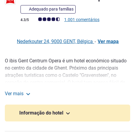
Adequado para famílias
Nota clientes Avis (Classificação ALL)
1.001 comentários
4.3/5
Nederkouter 24, 9000 GENT, Bélgica
-
Ver mapa
O ibis Gent Centrum Opera é um hotel económico situado
Descrição
no centro da cidade de Ghent. Próximo das principais
atrações turísticas como o Castelo "Gravensteen", no
coração do centro comercial. O hotel tem acesso fácil de
elétrico a partir da estação. Perto d os museus locais, bem
Ver mais
como da Catedral de Saint Bavo, com o famoso retábulo
ibis Gent Centrum Opera
"Adoração do Cordeiro Místico". O hotel inclui quartos com
ar condicionado, WIFI de alta velocidade e bar elegante.
Informação do hotel
Estacionamento no local.
As atrações próximas incluem a Catedral de Saint Bavo