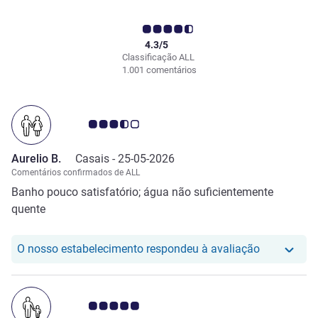
4.3/5
Classificação ALL
1.001 comentários
Nota clientes Avis 3.5/5
Aurelio B.
Casais -
25-05-2026
Comentários confirmados de ALL
Banho pouco satisfatório; água não suficientemente
quente
O nosso hot
O nosso estabelecimento respondeu à avaliação
Nota clientes Avis 5.0/5