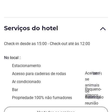
Serviços do hotel
Check-in
desde as
15:00
-
Check-out
até às
12:00
No local
Estacionamento
Aceitam-
Acesso para cadeiras de rodas
Wi-Fi
se
Ar condicionado
animais
Pequeno-
Bar
de
almoço
estimação
Salas de
Propriedade 100% não fumadores
reunião