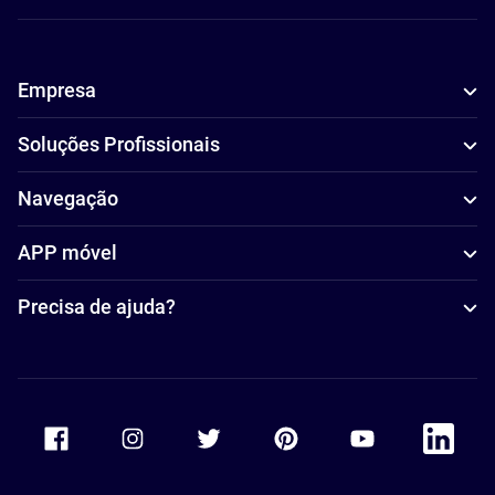
Empresa
Soluções Profissionais
Navegação
APP móvel
Precisa de ajuda?
Accor Facebook
Accor Instagram
Accor Twitter
Accor Pinterest
Accor Youtube
Accor Li