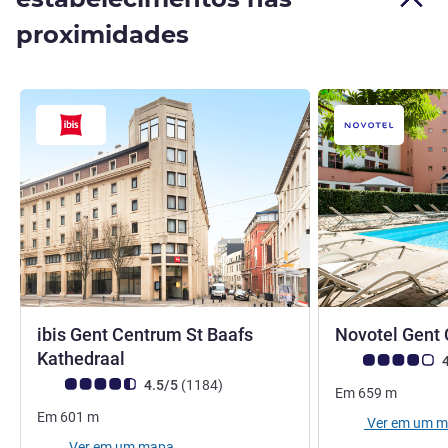
proximidades
ibis Gent Centrum St Baafs
Novotel Gent
3 estrelas
Kathedraal
Nota clientes Avi
4
Nota clientes Avis (Classificação ALL)
comentários
4.5/5
(1184
)
Em
659
m
Em
601
m
Ver em um 
Ver em um mapa