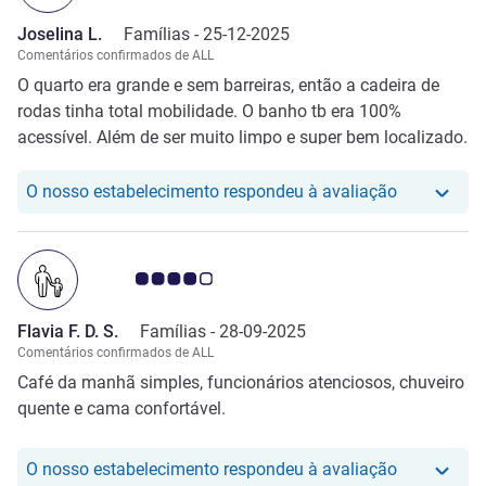
Joselina L.
Famílias -
25-12-2025
Comentários confirmados de ALL
O quarto era grande e sem barreiras, então a cadeira de
rodas tinha total mobilidade. O banho tb era 100%
acessível. Além de ser muito limpo e super bem localizado.
O nosso hot
O nosso estabelecimento respondeu à avaliação
Nota clientes Avis 4.0/5
Flavia F. D. S.
Famílias -
28-09-2025
Comentários confirmados de ALL
Café da manhã simples, funcionários atenciosos, chuveiro
quente e cama confortável.
O nosso hot
O nosso estabelecimento respondeu à avaliação