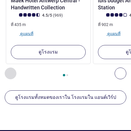
Maek Hotel Antwerp Central -
ibis budget A
4 ดาว
2 ดาว
Handwritten Collection
Station
คะแนนความคิดเห็นจากแขก (เรทติ้งบน ALL)
รีวิว รายการ
คะแนนความคิดเห็
4.5/5
(969
)
4
ที่
435
m
ที่
902
m
ดูแผนที่
ดูแผนที่
ดูโรงแรม
ดู
หน้า
1
จาก
2
, สถานประกอบการอื่นของเราที่อยู่ใกล้เคียง 1 :, ส
ก่อนหน้า - สถานประกอบการอื่นของเราที่อยู่ใกล้เคียง
ถัด
ดูโรงแรมทั้งหมดของเราใน โรงแรมใน แอนต์เวิร์ป