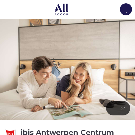
Load
67
3 ดาว
ibis Antwerpen Centrum