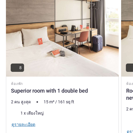
8
ห้องพัก
ห้อง
Superior room with 1 double bed
Ro
ne
2 คน สูงสุด
15
m²
/
161
sq ft
2 ค
เครื่องนอน
1 x เตียงใหญ่
เคร
ดูรายละเอียด
ดูร