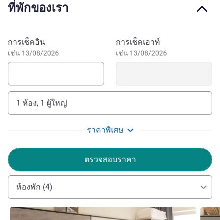
ที่พักของเรา
facades on narrow streets and the imposing Grand-Place.
Other highlights, museums and restaurants are reachable
by foot as well. We would definitely recommend you to
จองโรงแรมนี้
การเช็คอิน
การเช็คเอาท์
visit the Antwerp Zoo (founded in 1843!), the Royal
เช่น 13/08/2026
เช่น 13/08/2026
Museum of Fine Arts or the chocolate museum. If you have
questions or need more recommendations, our team will be
excited to tell you all about this wonderful city.
ibis Antwerpen Centrum is located right in the city centre.
1 ห้อง, 1 ผู้ใหญ่
Several bus and tram stations are to be found nearby and
Antwerp's central train station is within walking distance.
ราคาพิเศษ
The E19 highway is easily reached by car.
Located in the historical and cultural heart of Antwerp,
ตรวจสอบราคา
ibis Antwerpen Centrum is just around the corner of some
major theatres like Stadsschouwburg, Arenberg and
ห้องพัก (4)
Elckerlyc. Visiting Antwerp equals combining culture,
gastronomy and shopping.
ดูรายละเอียด
ดูรายล
Eva Scheerlinck ฝ่ายบริหารโรงแรม