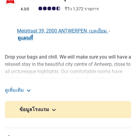
คะแนนความคิดเห็นจากแขก (เรทติ้งบน ALL)
รีวิว 1,372 รายการ
4.3/5
Meistraat 39, 2000 ANTWERPEN, เบลเยียม
-
ดูแผนที่
Drop your bags and chill. We will make sure you will have a
รายละเอียด
relaxed stay in the beautiful city centre of Antwerp, close to
all picturesque highlights. Our comfortable rooms have
everything you want after a long day of exploring local
Antwerp, and also offers a bathroom with shower, flat-
ดูเพิ่มเติม
screen TV, free WiFi and of course our cosy SweetBeds.
ibis Antwerpen Centrum
Enjoy a snack, or have a local experience and try an
authentic Belgian beer in our bar. On top, the hotel is air-
ข้อมูลโรงแรม
conditioned and 100 percent non-smoking.
As soon as you walk out our front door, you're surrounded
by Antwerp's history. Stroll around and enjoy the age-old