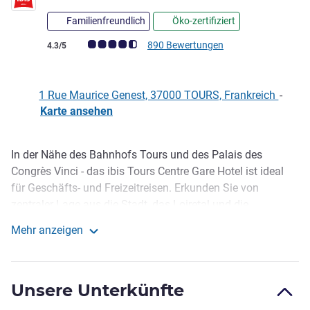
Familienfreundlich
Öko-zertifiziert
Note Kundenmeinungen (Bewertung ALL)
890 Bewertungen
4.3/5
1 Rue Maurice Genest, 37000 TOURS, Frankreich
-
Karte ansehen
In der Nähe des Bahnhofs Tours und des Palais des
Beschreibung
Congrès Vinci - das ibis Tours Centre Gare Hotel ist ideal
für Geschäfts- und Freizeitreisen. Erkunden Sie von
zentraler Lage aus die Stadt, das Loiretal und die
berühmten Schlösser. Unsere 13 m² großen Zimmer bieten
Mehr anzeigen
eine zweckmäßige und komfortable Umgebung mit
ibis Tours Centre Gare
kompakten Duschräumen, die für Ihren Komfort
ausgestattet sind. Genießen Sie einen angenehmen
Unsere Unterkünfte
Aufenthalt im Herzen von Tours!