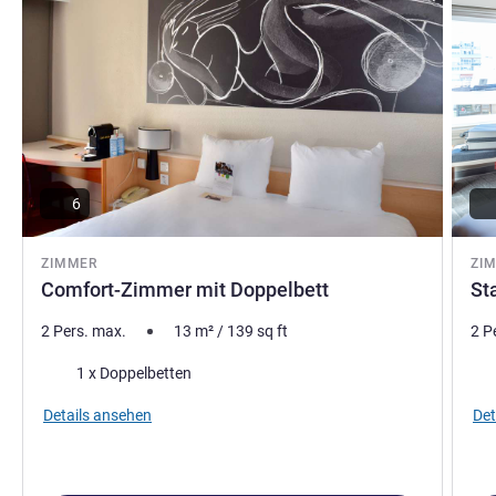
SYLVIE ROMA, Hotel Direktion
6
ZIMMER
ZI
Comfort-Zimmer mit Doppelbett
St
2 Pers. max.
13
m²
/
139
sq ft
2 P
Bettwäsche
Bet
1 x Doppelbetten
Details ansehen
Det