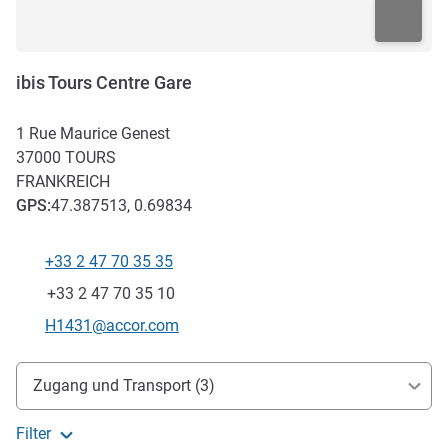
ibis Tours Centre Gare
1 Rue Maurice Genest
37000
TOURS
FRANKREICH
GPS
:
47.387513, 0.69834
+33 2 47 70 35 35
Tel
Fax
+33 2 47 70 35 10
Kontakt-E-Mail
H1431@accor.com
Erreichbarkeit und Anbindung
Zugang und Transport (3)
Filter