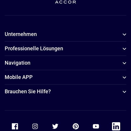
Unternehmen
Professionelle Lösungen
Navigation
Mobile APP
Brauchen Sie Hilfe?
Accor Facebook
Accor Instagram
Accor Twitter
Accor Pinterest
Accor Youtube
Accor Li