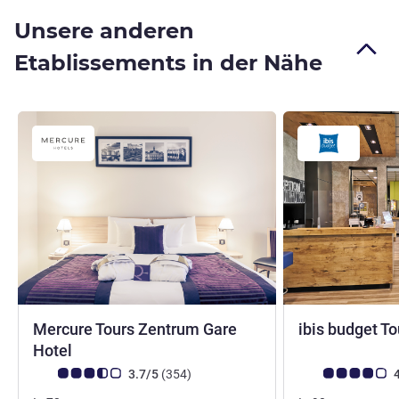
Unsere anderen
Etablissements in der Nähe
Mercure Tours Zentrum Gare
ibis budget T
4 Sterne
Hotel
Note Kundenmeinungen (Bewertung ALL)
Bewertungen
Note Kundenmein
3.7/5
(354
)
4