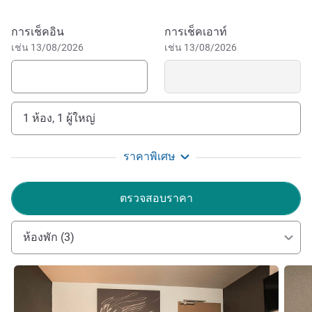
the marina and 10 minutes from the train station and
major highways, Rochefort and its cultural and maritime
จองโรงแรมนี้
การเช็คอิน
การเช็คเอาท์
heritage will captivate you. Stroll along the Charente River,
เช่น 13/08/2026
เช่น 13/08/2026
visit the Arsenal des Mers (Naval Dockyard), discover the
world of Pierre Loti, see the Transporter Bridge or set sail
for the Île d'Oléron and Fort Boyard... So much awaits you!
1 ห้อง, 1 ผู้ใหญ่
Situated on the Charentes road between La Rochelle and
Royan, only a few miles from the coast, the town will
captivate you with its 17th Century architectural harmony
ราคาพิเศษ
and its naval shipyard.
ตรวจสอบราคา
Jérôme Pladec and his team look forward to welcoming
you to Rochefort and their hotel, just a stone's throw from
the city center. Make the most of our ideal location to
ห้องพัก (3)
discover our rich historical heritage or head to the beaches
around 7.5 miles away.
ดูรายละเอียด
ดูรายล
Jerome PLADEC ฝ่ายบริหารโรงแรม