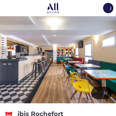
Load
22
3 ดาว
ibis Rochefort