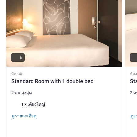
6
ห้องพัก
ห้อง
Standard Room with 1 double bed
St
2 คน สูงสุด
2 ค
เครื่องนอน
เคร
1 x เตียงใหญ่
ดูรายละเอียด
ดูร