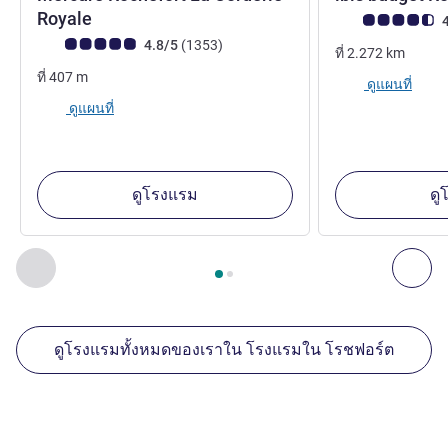
4 ดาว
Royale
คะแนนความคิดเห็
4
คะแนนความคิดเห็นจากแขก (เรทติ้งบน ALL)
รีวิว รายการ
4.8/5
(1353
)
ที่
2.272
km
ที่
407
m
ดูแผนที่
ดูแผนที่
ดูโรงแรม
ดู
หน้า
1
จาก
2
, สถานประกอบการอื่นของเราที่อยู่ใกล้เคียง 1 :, ส
ก่อนหน้า - สถานประกอบการอื่นของเราที่อยู่ใกล้เคียง
ถัด
ดูโรงแรมทั้งหมดของเราใน โรงแรมใน โรชฟอร์ต