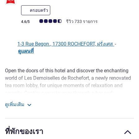
ครอบครัว
คะแนนความคิดเห็นจากแขก (เรทติ้งบน ALL)
รีวิว 733 รายการ
4.6/5
1-3 Rue Begon., 17300 ROCHEFORT, ฝรั่งเศส
-
ดูแผนที่
Open the doors of this hotel and discover the enchanting
รายละเอียด
world of Les Demoiselles de Rochefort, a newly renovated
tea room lobby, for unique moments of relaxation and
serenity. Continue your journey through a bar and
breakfast room focused on the renowned Comic Festival,
ดูเพิ่มเติม
held every year in Rochefort. Sip a drink with family, friends
ibis Rochefort
or colleagues, while enjoying the wood games and darts
available to you.
ที่พักของเรา
Located in the heart of the downtown area, just steps from