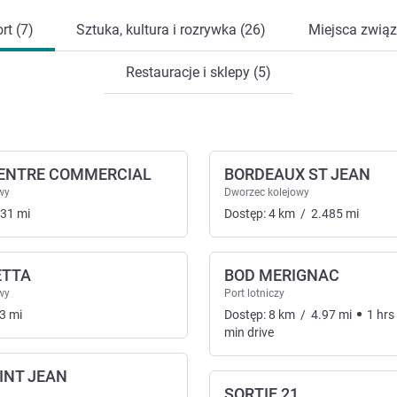
rt (7)
Sztuka, kultura i rozrywka (26)
Miejsca związ
Restauracje i sklepy (5)
ENTRE COMMERCIAL
BORDEAUX ST JEAN
wy
Dworzec kolejowy
.31
mi
Dostęp:
4
km
/
2.485
mi
ETTA
BOD MERIGNAC
wy
Port lotniczy
nsport
3
mi
Dostęp:
8
km
/
4.97
mi
1
hrs
min
drive
INT JEAN
SORTIE 21