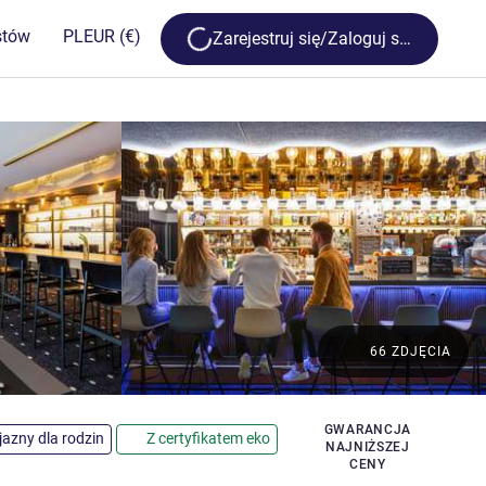
Loading...
stów
PL
EUR
(€)
Zarejestruj się/Zaloguj się
66 ZDJĘCIA
zdki
GWARANCJA
jazny dla rodzin
Z certyfikatem eko
NAJNIŻSZEJ
CENY