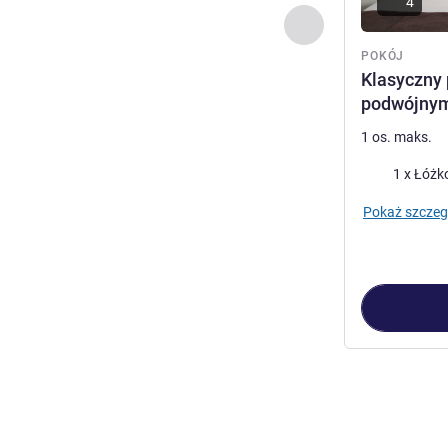
4
Poprzedni - Pokój
POKÓJ
Klasyczny 
podwójnym
1 os. maks.
Pościel
1 x Łóżk
Pokaż szczeg
Strona
1
z
3
, Po