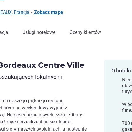
DEAUX, Francja
-
Zobacz mapę
acja
Usługi hotelowe
Oceny klientów
Bordeaux Centre Ville
O hotelu
oszukujących lokalnych i
Nieo
głów
tury
ercu naszego pięknego regionu
W pe
 wyborem na weekendowy wypad z
fitne
wą. Na gości biznesowych czeka 700 m²
żonych przestrzeni na seminaria i
700 
uj się w naszych sypialniach, a następnie
gast