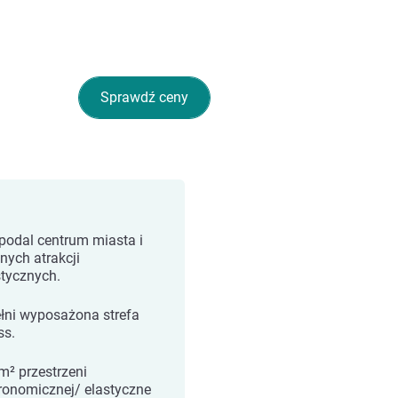
Sprawdź ceny
podal centrum miasta i
nych atrakcji
stycznych.
łni wyposażona strefa
ss.
m² przestrzeni
ronomicznej/ elastyczne