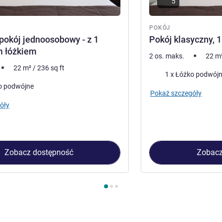
5
POKÓJ
pokój jednoosobowy - z 1
Pokój klasyczny, 
 łóżkiem
2 os. maks.
22
m
22
m²
/
236
sq ft
Pościel
1 x Łóżko podwój
o podwójne
Pokaż szczegóły
óły
Zobacz dostępność
Zobacz
kój 1 : Klasyczny pokój jednoosobowy - z 1 podwójnym łóżkiem ,