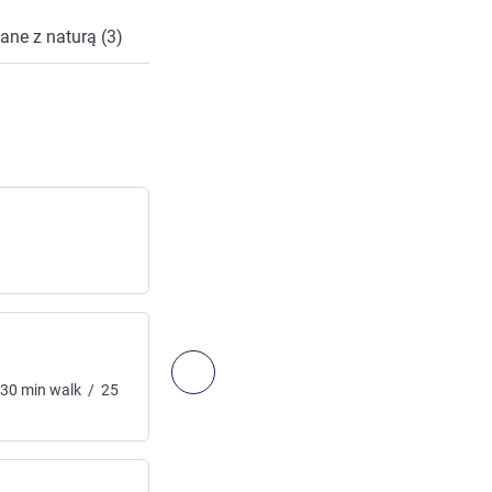
ane z naturą (3)
SORTIE 11 A
Zjazd z autostrady
Dostęp:
12
km
/
7.5
mi
Następny - Dojazd i transport
30
min
walk
/
25