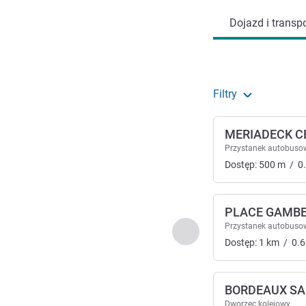
Dojazd i transpo
Filtry
MERIADECK C
Przystanek autobuso
Dostęp:
500
m
/
0
PLACE GAMB
Przystanek autobuso
Poprzedni - Dojazd i tra
Dostęp:
1
km
/
0.6
BORDEAUX SA
Dworzec kolejowy