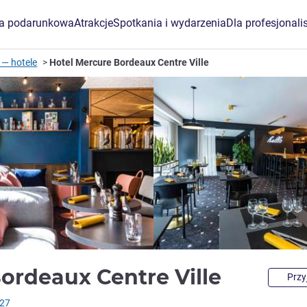
ta podarunkowa
Atrakcje
Spotkania i wydarzenia
Dla profesjonali
 — hotele
Hotel Mercure Bordeaux Centre Ville
4 gwia
ordeaux Centre Ville
Przy
827