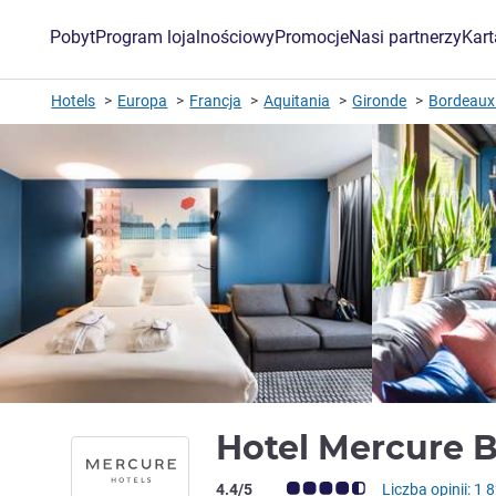
Pobyt
Program lojalnościowy
Promocje
Nasi partnerzy
Kar
Hotels
Europa
Francja
Aquitania
Gironde
Bordeaux
Hotel Mercure B
Ocena klientów (Ocena ALL)
4.4/5
Liczba opinii: 1 