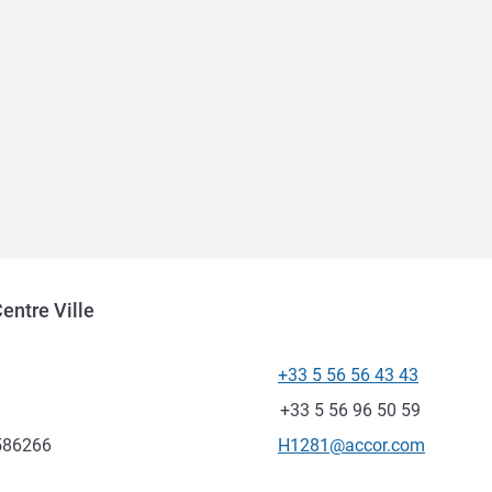
entre Ville
+33 5 56 56 43 43
Telefon
Faks
+33 5 56 96 50 59
Kontaktowy adres e-mail
.586266
H1281@accor.com