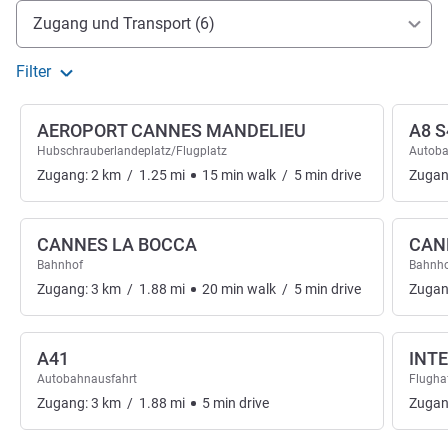
Erreichbarkeit und Anbindung
Zugang und Transport (6)
Filter
AEROPORT CANNES MANDELIEU
A8 S
Hubschrauberlandeplatz/Flugplatz
Autoba
Zugang:
2
km
/
1.25
mi
15
min
walk
/
5
min
drive
Zugan
CANNES LA BOCCA
CAN
Bahnhof
Bahnh
Zugang:
3
km
/
1.88
mi
20
min
walk
/
5
min
drive
Zugan
A41
INT
Autobahnausfahrt
Flugha
Zugang:
3
km
/
1.88
mi
5
min
drive
Zugan