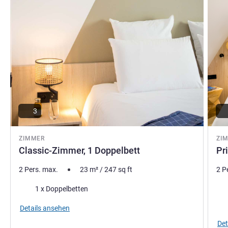
3
ZIMMER
ZI
Classic-Zimmer, 1 Doppelbett
Pr
2 Pers. max.
23
m²
/
247
sq ft
2 P
Bettwäsche
Bet
1 x Doppelbetten
Vort
Details ansehen
Det