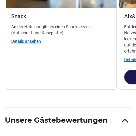
Snack
Aix&
An der Hotelbar gibt es einen Snackservice
Entdec
(Aufschnitt und Käseplatte).
Netzwe
lecker
Details ansehen
auf de
erfahr
Detai
Unsere Gästebewertungen