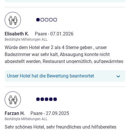
Note Kundenmeinungen 1.0/5
Elisabeth K.
Paare -
07.01.2026
Bestätigte Mitteilungen ALL
Würde dem Hotel eher 2 als 4 Sterne geben , unser
Badezimmer war sehr kalt, Absaugung konnte nicht
abgestellt werden, Restaurant ungemütlich, aufgewärmtes
Essen aus der Dose…., hätte um glutenfreies Frühstück
gebeten, habe nichts bekommen……wir waren schon in
Unser Hotel hat r
Unser Hotel hat die Bewertung beantwortet
vielen Hotels, dieses war das Schlechteste…..
Note Kundenmeinungen 5.0/5
Farzan H.
Paare -
27.09.2025
Bestätigte Mitteilungen ALL
Sehr schönes Hotel, sehr freundliches und hilfsbereites