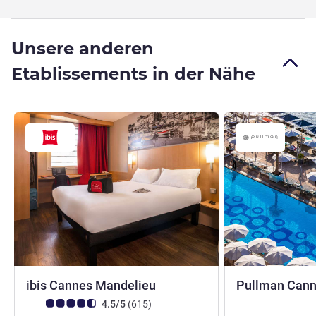
Unsere anderen
Etablissements in der Nähe
3 Sterne
ibis Cannes Mandelieu
Pullman Cann
Note Kundenmeinungen (Bewertung ALL)
Bewertungen
4.5/5
(615
)