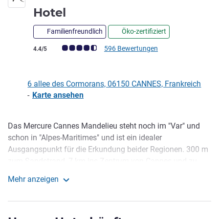
4 Sterne
Hotel
Familienfreundlich
Öko-zertifiziert
Note Kundenmeinungen (Bewertung ALL)
596 Bewertungen
4.4/5
6 allee des Cormorans, 06150 CANNES, Frankreich
-
Karte ansehen
Das Mercure Cannes Mandelieu steht noch im "Var" und
Beschreibung
schon in "Alpes-Maritimes" und ist ein idealer
Ausgangspunkt für die Erkundung beider Regionen. 300 m
zum Sandstrand, 7 km ins Zentrum von Cannes und zu
historischen und kulturellen Attraktionen. Mit Ihrer Familie
Mehr anzeigen
oder auf Geschäftsreise, genießen Sie Ihren Aufenthalt bei
Mercure Cannes Mandelieu Hotel
uns in der sonnigen Atmosphäre der französischen Riviera.
Mandelieu-la-Napoule, die mediterrane Hauptstadt der