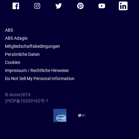
Accor Facebook
Accor Instagram
Accor Twitter
Accor Pinterest
Accor Youtube
Accor Li
ABS
ABS Adagio
Mitgliedschaftsbedingungen
Persönliche Daten
Cookies
Impressum / Rechtliche Hinweise
Do Not Sell My Personal Information
© Accor2019
沪ICP备10203162号-7
SSL Secure – globalSign