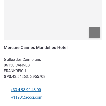
Mercure Cannes Mandelieu Hotel
6 allee des Cormorans
06150
CANNES
FRANKREICH
GPS
:
43.54263, 6.955708
+33 4 93 90 43 00
Tel
Kontakt-E-Mail
H1190@accor.com