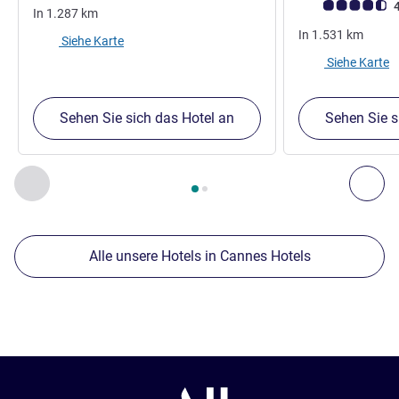
Note Kundenmein
4
In
1.287
km
In
1.531
km
Siehe Karte
Siehe Karte
Sehen Sie sich das Hotel an
Sehen Sie s
Seite
1
von
2
, Unsere anderen Etablissements in der Nähe 1 :,
Zurück - Unsere anderen Etablissements in der Nähe
Wei
Alle unsere Hotels in Cannes Hotels