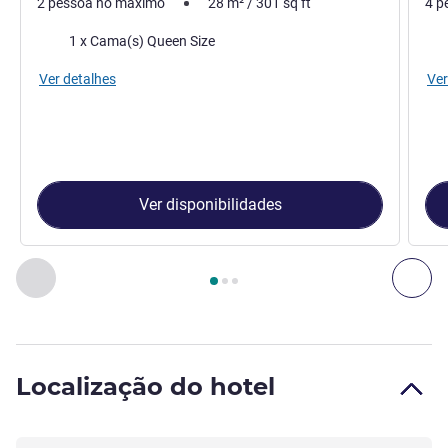
2 pessoa no máximo
28
m²
/
301
sq ft
4 p
Cama
Ca
1 x Cama(s) Queen Size
Ver detalhes
Ver
Ver disponibilidades
Página
1
de
3
, Quarto 1 : Quarto Superior, 1 cama queen size 
Anterior - Quarto
Seg
Localização do hotel