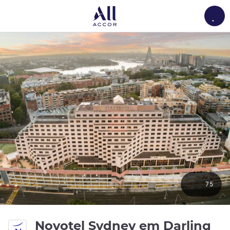
Load
75
Novotel Sydney em Darling