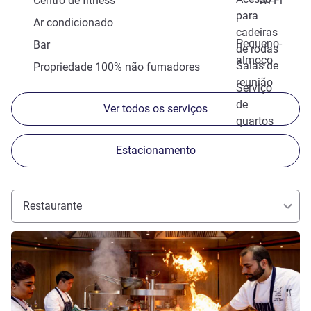
Centro de fitness
Wi-Fi
para
Ar condicionado
cadeiras
Pequeno-
Bar
de rodas
almoço
Salas de
Propriedade 100% não fumadores
reunião
Serviço
de
Ver todos os serviços
quartos
Estacionamento
Restaurante
Ver detalhes