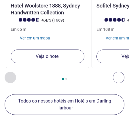
Hotel Woolstore 1888, Sydney -
Sofitel Sydne
5 estrelas
Handwritten Collection
Nota clientes Avis (Classificação ALL)
comentários
Nota clientes Avi
4.4/5
(1669
)
4
Em
65
m
Em
108
m
Ver em um mapa
Ver em um 
Veja o hotel
Vej
Página
1
de
2
, Os nossos outros estabelecimentos nas proxim
Anterior - Os nossos outros estabelecimentos nas proxim
Seg
Todos os nossos hotéis em Hotéis em Darling
Harbour