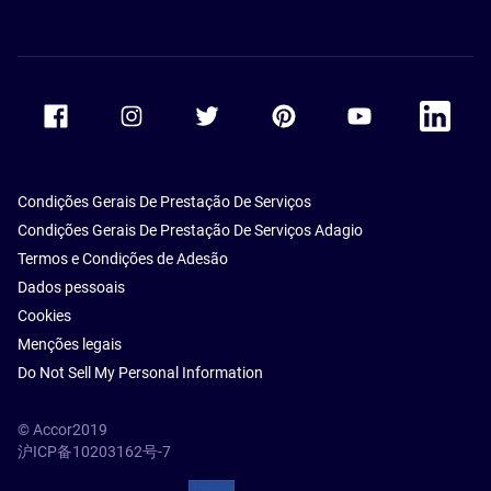
Accor Facebook
Accor Instagram
Accor Twitter
Accor Pinterest
Accor Youtube
Accor Li
Condições Gerais De Prestação De Serviços
Condições Gerais De Prestação De Serviços Adagio
Termos e Condições de Adesão
Dados pessoais
Cookies
Menções legais
Do Not Sell My Personal Information
© Accor2019
沪ICP备10203162号-7
SSL Secure – globalSign