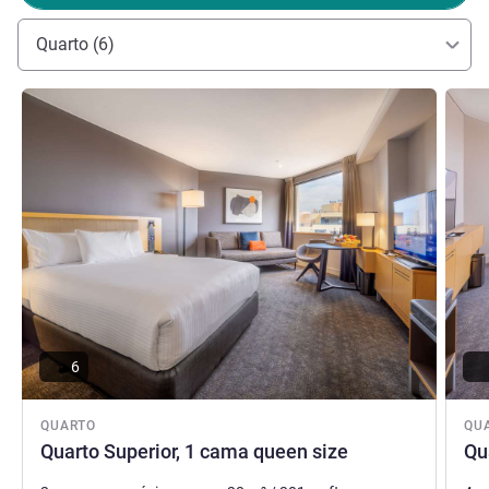
Quarto (6)
Zayne Boon, Gestão hoteleira
Ver detalhes
Ver de
6
QUARTO
QU
Quarto Superior, 1 cama queen size
Qu