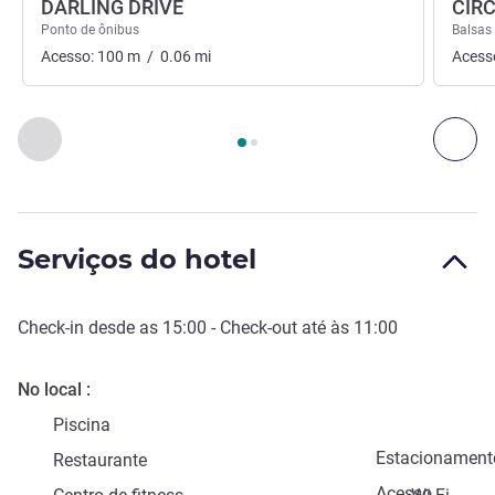
DARLING DRIVE
CIR
Ponto de ônibus
Balsas
Acesso:
100
m
/
0.06
mi
Acess
Página
1
de
2
, Acessos e Transportes 1 :, Acessos e Transport
Anterior - Acessos e Transportes
Seg
Serviços do hotel
Check-in
desde as
15:00
-
Check-out
até às
11:00
No local
Piscina
Estacionament
Restaurante
Acesso