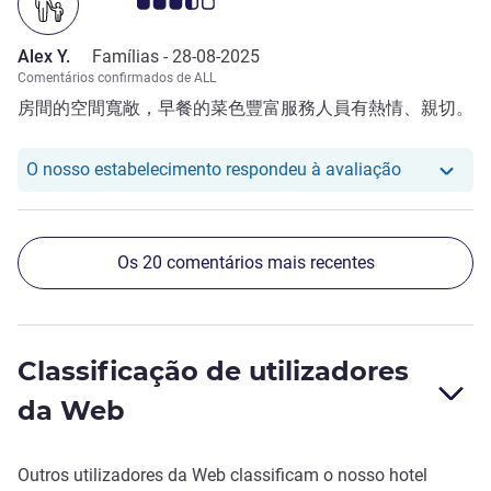
Nota clientes Avis 3.5/5
Alex Y.
Famílias -
28-08-2025
Comentários confirmados de ALL
房間的空間寬敞，早餐的菜色豐富服務人員有熱情、親切。
O nosso hot
O nosso estabelecimento respondeu à avaliação
Os 20 comentários mais recentes
Classificação de utilizadores
da Web
Outros utilizadores da Web classificam o nosso hotel