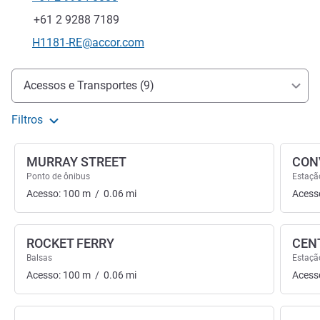
Telefone
Fax
+61 2 9288 7189
E-mail de contacto
H1181-RE@accor.com
Acesso e transporte
Acessos e Transportes (9)
Filtros
MURRAY STREET
CON
Ponto de ônibus
Estaçã
Acesso:
100
m
/
0.06
mi
Acess
ROCKET FERRY
CEN
Balsas
Estaçã
Acesso:
100
m
/
0.06
mi
Acess