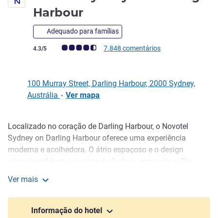
4,5 estrelas
Harbour
Adequado para famílias
Nota clientes Avis (Classificação ALL)
7.848 comentários
4.3/5
100 Murray Street, Darling Harbour, 2000 Sydney,
Austrália
-
Ver mapa
Localizado no coração de Darling Harbour, o Novotel
Descrição
Sydney on Darling Harbour oferece uma experiência
moderna e acolhedora. O átrio espaçoso e o design
vibrante refletem a energia de Sydney, enquanto o The
Ternary, o restaurante exclusivo, reúne o Grill Kitchen, o
Ver mais
Asian Kitchen e o Wine Bar num elegante espaço aberto
Novotel Sydney em Darling Harbour
com vistas deslumbrantes do horizonte da cidade.
Informação do hotel
Delicie-se com um jantar saboroso no The Ternary, com