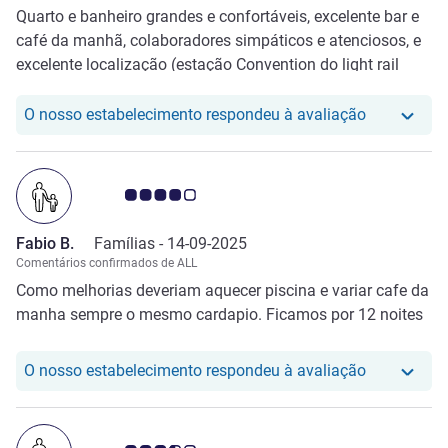
Quarto e banheiro grandes e confortáveis, excelente bar e
café da manhã, colaboradores simpáticos e atenciosos, e
excelente localização (estação Convention do light rail
logo atrás do hotel). Um dos melhores hotéis em que já
ficamos!
O nosso hot
O nosso estabelecimento respondeu à avaliação
Nota clientes Avis 4.0/5
Fabio B.
Famílias -
14-09-2025
Comentários confirmados de ALL
Como melhorias deveriam aquecer piscina e variar cafe da
manha sempre o mesmo cardapio. Ficamos por 12 noites
O nosso hot
O nosso estabelecimento respondeu à avaliação