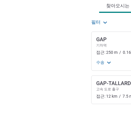
찾아오시는 길
필터
GAP
기차역
접근:
250
m
/
0.16
수송
GAP-TALLARD
고속 도로 출구
접근:
12
km
/
7.5