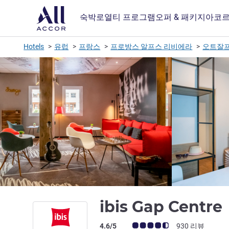
숙박
로열티 프로그램
오퍼 & 패키지
아코르
Hotels
유럽
프랑스
프로방스 알프스 리비에라
오트잘
ibis Gap Centre
고객 평점 (ALL 평가)
4.6/5
930 리뷰