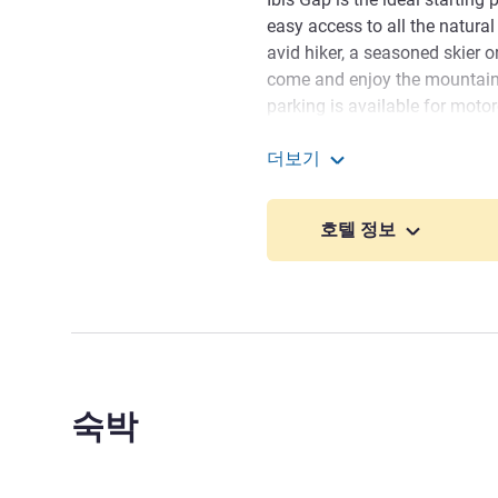
easy access to all the natural
avid hiker, a seasoned skier or
come and enjoy the mountains 
parking is available for motor
The ice rink is next to the ho
더보기
mins, Ancelle 20 and Orcières 
ibis Gap Centre
drive. Walking and hiking rout
호텔 정보
The ibis Gap Centre team 
sure you enjoy your stay in t
mountain.
Loreleï RAHARISONDRAIB
숙박