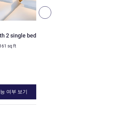
4
다음 - 객실
객실
h 2 single beds
Room with 1 double bed +
equipped with the new be
161
sq ft
3명 최대
세부 정보 보기
능 여부 보기
이용 가능 여부
ith 2 single beds