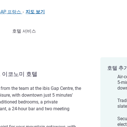
0 GAP, 프랑스
-
지도 보기
호텔 서비스
호텔 추
 이코노미 호텔
Air-c
5-mi
down
rom the team at the ibis Gap Centre, the
leisure, with downtown just 5 minutes'
Trad
nditioned bedrooms, a private
slat
rant, a 24-hour bar and two meeting
Secu
elect
 point for your mountain getaways, with