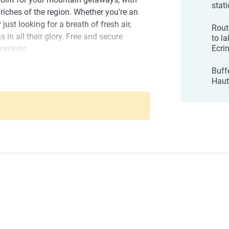
stat
 riches of the region. Whether you're an
 just looking for a breath of fresh air,
Rout
in all their glory. Free and secure
to l
Ecri
cyclists.
tel, ski resorts Laye and Gap Bayard are 15
Buff
Haut
45 mins' drive. Tallard Airport 10 mins'
es on the city outskirts.
welcomes you and will be happy to make
he Hautes Alpes; between lake and
E 호텔 관리