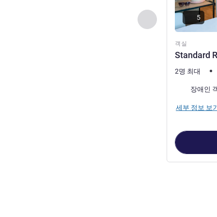
5
이전 - 객실
객실
Standard R
2명 최대
장애인 
세부 정보 보
2
/
1
페이지
, 객실 