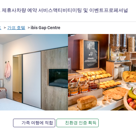
 제휴사
차량 예약 서비스
액티비티
미팅 및 이벤트
프로페셔널
프
가프 호텔
ibis Gap Centre
3성
가족 여행에 적합
친환경 인증 획득