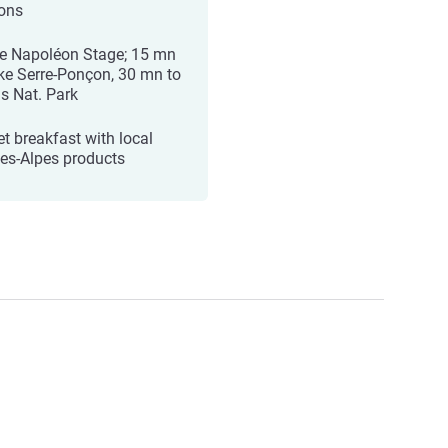
ions
e Napoléon Stage; 15 mn
ake Serre-Ponçon, 30 mn to
ns Nat. Park
et breakfast with local
es-Alpes products