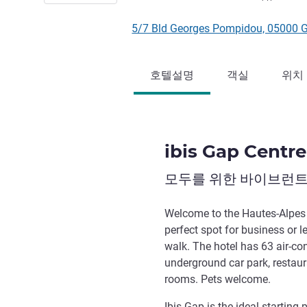
5/7 Bld Georges Pompidou, 0500
호텔설명
객실
위치
ibis Gap Centre
모두를 위한 바이브런트
Welcome to the Hautes-Alpes f
perfect spot for business or 
walk. The hotel has 63 air-co
underground car park, restau
rooms. Pets welcome.
Ibis Gap is the ideal starting