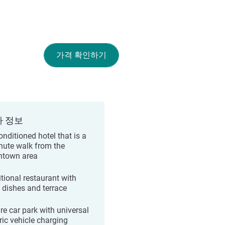
가격 확인하기
가 정보
onditioned hotel that is a
nute walk from the
town area
itional restaurant with
e dishes and terrace
re car park with universal
ric vehicle charging