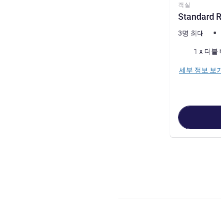
객실
Standard 
3명 최대
침구
1 x 더블
세부 정보 보
2
/
1
페이지
, 객실 