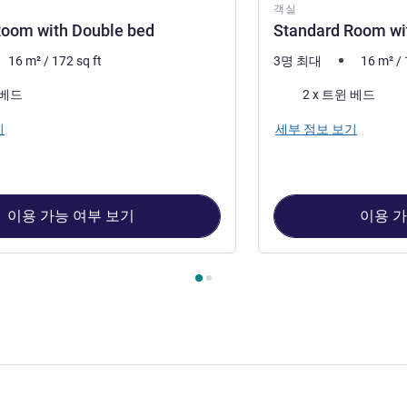
객실
Room with Double bed
Standard Room wi
16
m²
/
172
sq ft
3명 최대
16
m²
/
침구
 베드
2 x 트윈 베드
기
세부 정보 보기
이용 가능 여부 보기
이용 가
1 : Standard Room with Double bed , 객실 2 : Standard Room wi