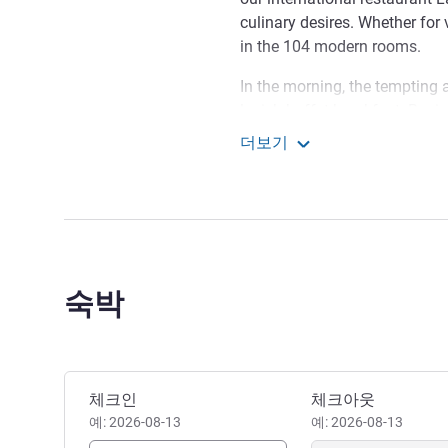
culinary desires. Whether for
in the 104 modern rooms.
In the morning, the tempting 
lavish buffet breakfast. Busin
conditions thanks to our ligh
더보기
the town hall, the Katschhof
ibis Aachen Marschiertor (
of the Ibis Aachen Marschierto
printen bakeries on your way t
Welcome to the ibis Marsch
hospitality with modern ameni
숙박
moment you arrive. Enjoy your 
Melanie OTTO 호텔 관리
이 호텔 예약하기
체크인
체크아웃
예: 2026-08-13
예: 2026-08-13