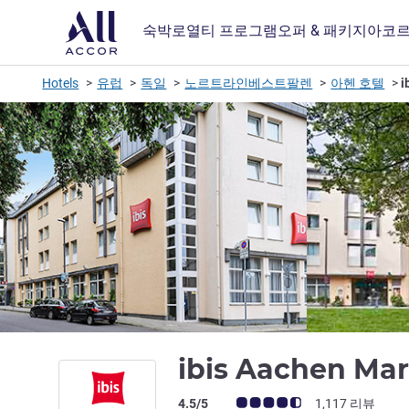
숙박
로열티 프로그램
오퍼 & 패키지
아코르
Hotels
유럽
독일
노르트라인베스트팔렌
아헨 호텔
i
ibis Aachen Mar
고객 평점 (ALL 평가)
4.5/5
1,117 리뷰