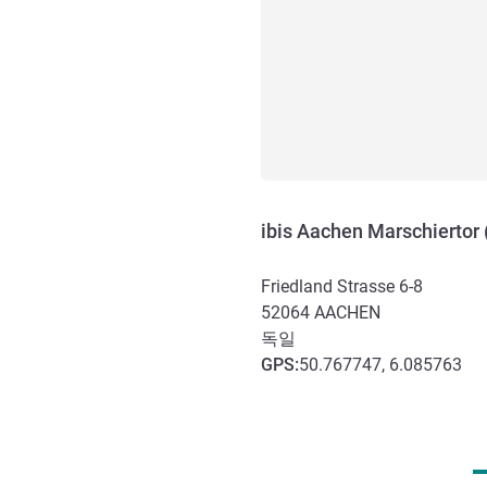
ibis Aachen Marschiertor 
Friedland Strasse 6-8
52064
AACHEN
독일
GPS
:
50.767747, 6.085763
호텔 접근 및 교통