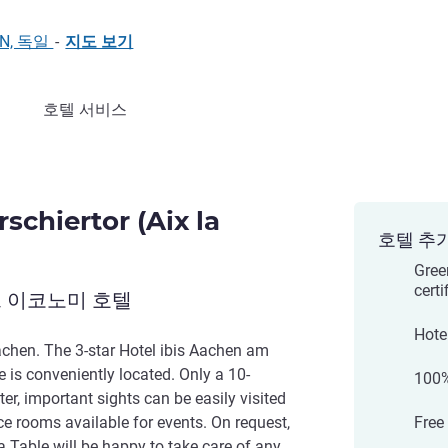
HEN, 독일
-
지도 보기
호텔 서비스
schiertor (Aix la
호텔 추
Gree
certi
 이코노미 호텔
Hote
Aachen. The 3-star Hotel ibis Aachen am
e is conveniently located. Only a 10-
100%
er, important sights can be easily visited
ce rooms available for events. On request,
Free
a Table will be happy to take care of any