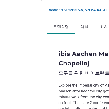
Friedland Strasse 6-8, 52064 AAC
호텔설명
객실
위치
ibis Aachen Mar
Chapelle)
모두를 위한 바이브런트
Explore the imperial city of 
Marschiertor near the city gat
minute walk from the city cent
on foot. There are 2 conferen
our international restaurant L