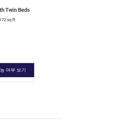
객실
th Twin Beds
Single Room with 1 doubl
비 계약 사진
172
sq ft
1명 최대
12
m²
/
129
sq ft
침구
1 x 더블 베드
세부 정보 보기
능 여부 보기
이용 가능 여부
th Twin Beds