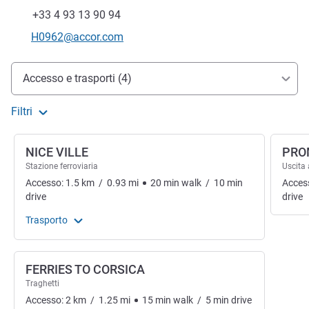
Telefono
Fax
+33 4 93 13 90 94
E-mail di contatto
H0962@accor.com
Accesso e trasporti
Accesso e trasporti (4)
Filtri
NICE VILLE
PRO
Stazione ferroviaria
Uscita
Accesso:
1.5
km
/
0.93
mi
20
min
walk
/
10
min
Acces
drive
drive
Trasporto
FERRIES TO CORSICA
Traghetti
Accesso:
2
km
/
1.25
mi
15
min
walk
/
5
min
drive