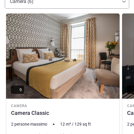
Camera (6)
SORAYA FELLINI, Gestione hotel
Visualizza dettagli
Visual
9
CAMERA
CA
Camera Classic
Ca
2 persone massimo
12
m²
/
129
sq ft
2 p