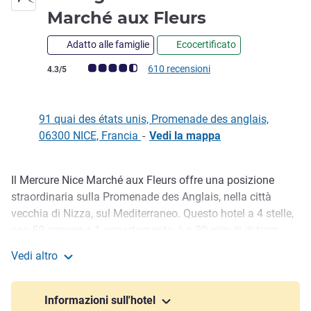
4 stelle
Marché aux Fleurs
Adatto alle famiglie
Ecocertificato
Giudizio clienti (Valutazione ALL)
610 recensioni
4.3/5
91 quai des états unis, Promenade des anglais,
06300 NICE, Francia
-
Vedi la mappa
Il Mercure Nice Marché aux Fleurs offre una posizione
Descrizione
straordinaria sulla Promenade des Anglais, nella città
vecchia di Nizza, sul Mediterraneo. Questo hotel a 4 stelle,
con 50 camere e 1 appartamento, è a 20 minuti di tram
dall'aeroporto o dalla stazione ferroviaria. Situato accanto
Vedi altro
al mercato dei fiori di Cours Saleya, è la base perfetta per
Albergo Mercure Nice Marché aux Fleurs
esplorare la storica città vecchia o rilassarsi sulla spiaggia.
Vi diamo il benvenuto in Costa Azzurra!
Informazioni sull'hotel