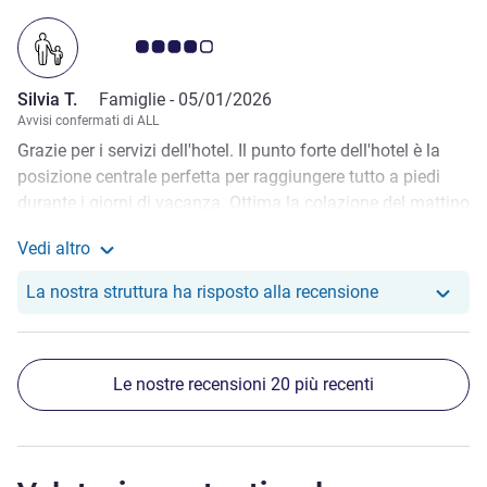
Giudizio clienti 4.0/5
Silvia T.
Famiglie -
05/01/2026
Avvisi confermati di ALL
Grazie per i servizi dell'hotel. Il punto forte dell'hotel è la
posizione centrale perfetta per raggiungere tutto a piedi
durante i giorni di vacanza. Ottima la colazione del mattino
e ho apprezzato molto anche il distributore di acqua nel
Vedi altro
corridoio. Personale gentile e poco invadente, per me
Maggiori informazioni sulla recensione da Silvia T.
perfetto. Unica cosa che cambierei è il pavimento: togliere
Il nostro hotel
La nostra struttura ha risposto alla recensione
la moquette, almeno nella parte di pavimento vicina al
bagno. Capita che si bagni con l'acqua della doccia (la
doccia non ha la porta chiusa) quindi poi causa cattivo
Le nostre recensioni 20 più recenti
odore.