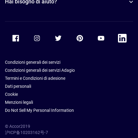
Hai bisogno di aiuto?
Accor Facebook
Accor Instagram
Accor Twitter
Accor Pinterest
Accor Youtube
Accor Li
Condizioni generali dei servizi
Condizioni generali dei servizi Adagio
Termini e Condizioni di adesione
Dati personali
Cookie
Menzioni legali
Do Not Sell My Personal Information
© Accor2019
沪ICP备10203162号-7