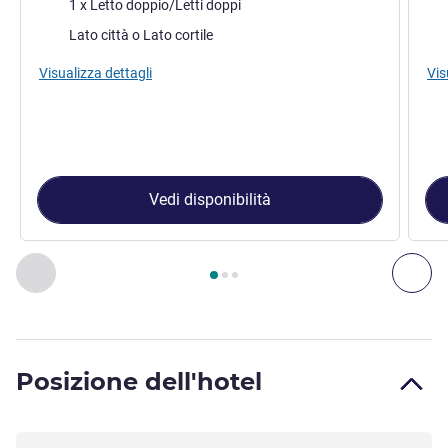
Biancheria da letto
Bia
1 x Letto doppio/Letti doppi
Vista:
Vist
Lato città o Lato cortile
Visualizza dettagli
Vis
Vedi disponibilità
Pagina
1
di
3
, Camera 1 : Camera Classic , Camera 2 : Camera
Precedente - Camera
Suc
Posizione dell'hotel