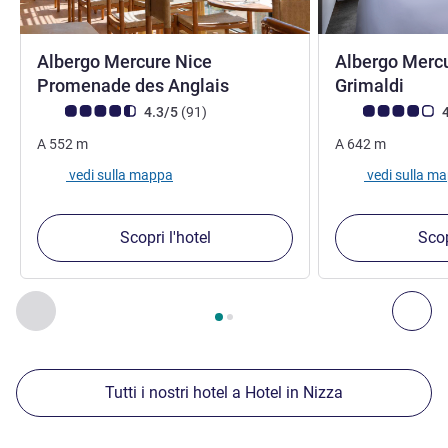
Albergo Mercure Nice
Albergo Mercu
4 stelle
4 ste
Promenade des Anglais
Grimaldi
Giudizio clienti (Valutazione ALL)
recensioni
Giudizio clienti (
4.3/5
(91
)
4
A
552
m
A
642
m
vedi sulla mappa
vedi sulla m
Scopri l'hotel
Scop
Pagina
1
di
2
, Nostre ulteriori strutture nelle vicinanze 1 :, Nost
Precedente - Nostre ulteriori strutture nelle vicinanze
Succ
Tutti i nostri hotel a Hotel in Nizza