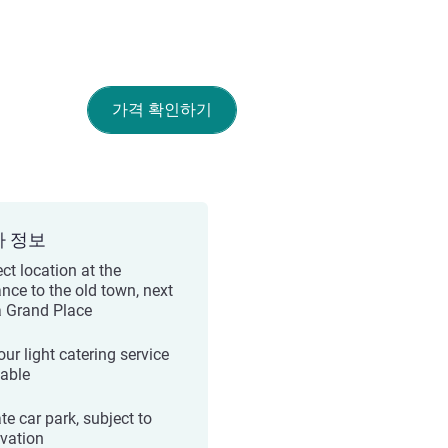
가격 확인하기
가 정보
ct location at the
ance to the old town, next
a Grand Place
ur light catering service
lable
te car park, subject to
rvation