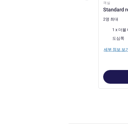
객실
Standard r
2명 최대
침구
1 x 더블
전망:
도심쪽
세부 정보 보
2
/
1
페이지
, 객실 