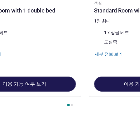
객실
oom with 1 double bed
Standard Room wit
1명 최대
침구
 베드
1 x 싱글 베드
전망:
도심쪽
기
세부 정보 보기
이용 가능 여부 보기
이용 가
1 : Standard room with 1 double bed , 객실 2 : Standard Room wi