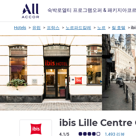
숙박
로열티 프로그램
오퍼 & 패키지
아코르
Hotels
유럽
프랑스
노르파드칼레
노르
릴 호텔
ib
ibis Lille Centr
고객 평점 (ALL 평가)
4.1/5
1,493 리뷰