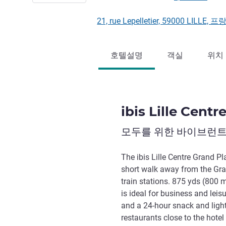
21, rue Lepelletier, 59000 LILLE, 
호텔설명
객실
위치
ibis Lille Cent
모두를 위한 바이브런트
The ibis Lille Centre Grand Pla
short walk away from the Gra
train stations. 875 yds (800 m
is ideal for business and leisu
and a 24-hour snack and ligh
restaurants close to the hotel