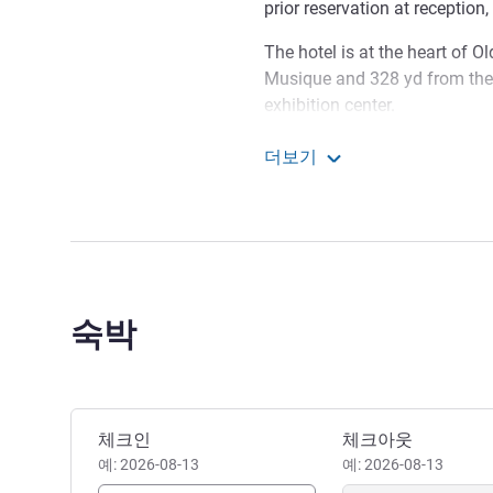
prior reservation at reception, 
The hotel is at the heart of Ol
Musique and 328 yd from the 
exhibition center.
Dear guests, In order to imp
더보기
carrying out renovation work. 
ibis Lille Centre Grand-Pla
the disruption and make sure 
Elodie VILLAYES 호텔 관리
숙박
이 호텔 예약하기
체크인
체크아웃
예: 2026-08-13
예: 2026-08-13