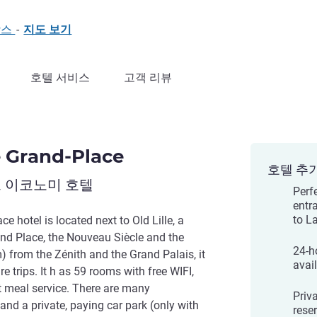
프랑스
-
지도 보기
호텔 서비스
고객 리뷰
re Grand-Place
호텔 추
 이코노미 호텔
Perfe
entr
to L
ce hotel is located next to Old Lille, a
nd Place, the Nouveau Siècle and the
24-ho
) from the Zénith and the Grand Palais, it
avai
re trips. It h as 59 rooms with free WIFI,
t meal service. There are many
Priva
 and a private, paying car park (only with
rese