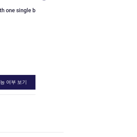
객실
h one single bed
Standard Room with 2 sin
2명 최대
침구
2 x 트윈 베드
전망:
도심쪽
세부 정보 보기
능 여부 보기
이용 가능 여부
th one single bed