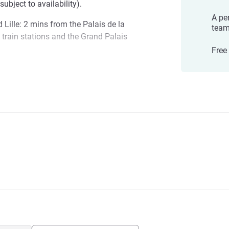
subject to availability).
A pe
d Lille: 2 mins from the Palais de la
tea
train stations and the Grand Palais
Free
rove your future stays, we are currently
Our teams are doing all they can to limit
ce
you enjoy a pleasant stay.