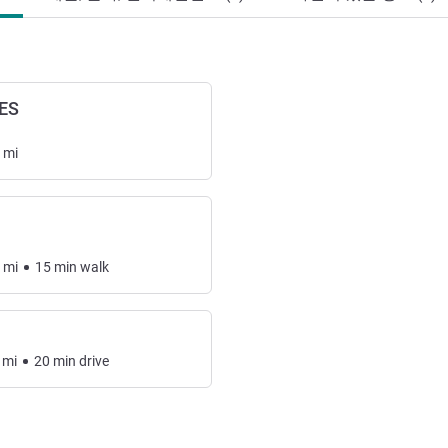
ES
mi
mi
15
min
walk
mi
20
min
drive