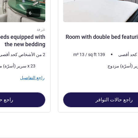
6
غرفة
beds equipped with
Room with double bed featur
the new bedding
139
sq ft
/
13
m²
2 من الأشخاص كحد أقصى
فرش السرير
23 x سرير (أسرّة) مفرد
راجع التفاصيل
راجع حالات التوافر
راجع حا