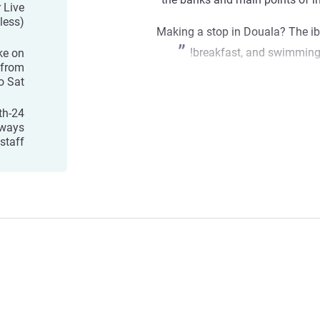
 Live
less)
Making a stop in Douala? The ibi
breakfast, and swimming 
ke on
 from
o Sat.
ith
lways
staff