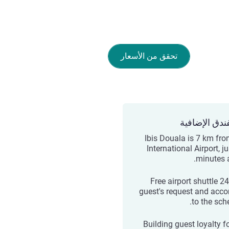
تحقق من الأسعار
ندق الإضافية
Ibis Douala is 7 km fro
International Airport, j
minutes 
Free airport shuttle 2
guest's request and acco
to the sch
Building guest loyalty f