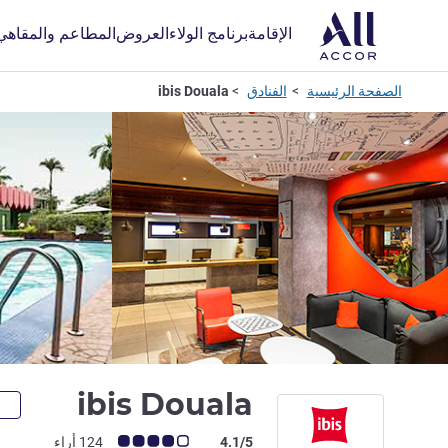
الإقامة
برنامج الولاء
العروض
المطاعم والمقاهي
الصفحة الرئيسية
الفنادق
ibis Douala
3 نجوم
ibis Douala
ملاحظة أراء العملاء (رأي ALL)
4.1/5
124 أراء