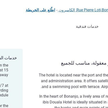
-
اطّلع على الخريطة
خدمات فندقية
خدمات الف
 معقولة، مناسب للجميع
m the
ust 15
away.
The hotel is located near the port and the
and administration area. It offers satell
4/7 at
and a swimming pool with terrace. Airpor
rding
edule.
In the heart of Bonanjo, a lively area of 
ibis Douala Hotel is ideally situated i
or the
the banks and main points of i