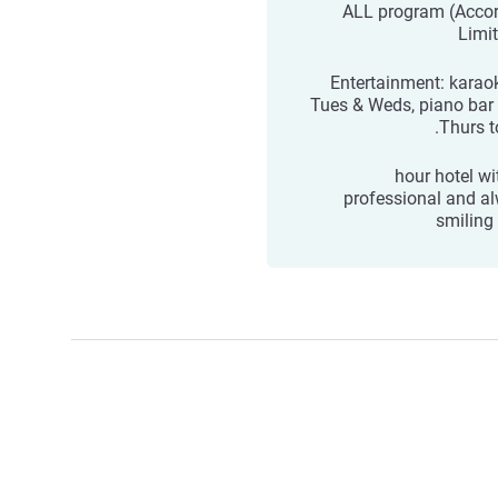
ALL program (Accor
Limit
Entertainment: karao
Tues & Weds, piano bar
Thurs t
24-hour hotel w
professional and a
smiling 