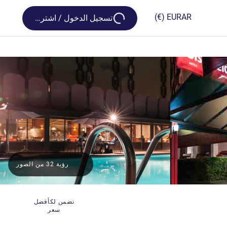
Loading...
(€)
EUR
AR
تسجيل الدخول / اشترك
رؤية 32 من الصور
نضمن لكأفضل
سعر