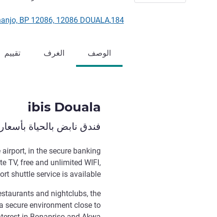
184,Rue Pierre Loti,Bonanjo, BP 12086, 12086 DOUALA, الكاميرون
الوصف
الغرف
تقييم
ibis Douala
فندق نابض بالحياة بأسعار
 airport, in the secure banking
ite TV, free and unlimited WIFI,
t shuttle service is available.
restaurants and nightclubs, the
n a secure environment close to
nterest in Bonapriso and Akwa