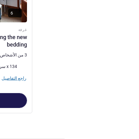
6
غرفة
ing the new
bedding
3 من الأشخاص كحد أقصى
فرش السرير
134 x سرير (أسرّة) مزدوج
راجع التفاصيل