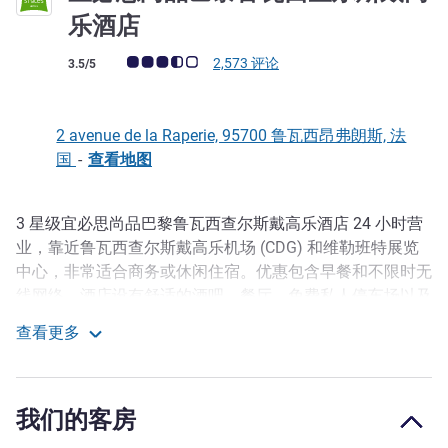
3 星
乐酒店
客户意见评级 (ALL 评级)
2,573 评论
3.5/5
2 avenue de la Raperie, 95700 鲁瓦西昂弗朗斯, 法
国
-
查看地图
3 星级宜必思尚品巴黎鲁瓦西查尔斯戴高乐酒店 24 小时营
描述
业，靠近鲁瓦西查尔斯戴高乐机场 (CDG) 和维勒班特展览
中心，非常适合商务或休闲住宿。优惠包含早餐和不限时无
线网络。酒店设有舒适的酒吧、餐厅、免费私人停车场以及
付费穿梭巴士（周一至周日）。
查看更多
宜必思尚品巴黎鲁瓦西查尔斯戴高乐酒店
宜必思尚品巴黎鲁瓦西戴高乐机场酒店位于鲁瓦西村，距离
巴黎戴高乐机场 3 公里路程。从巴黎市中心通过班车或搭
乘 RER B 即可轻松到达酒店。 酒店是前往热门旅游景点
我们的客房
（巴黎、埃菲尔铁塔、蒙马特、阿斯特克主题公园、迪士尼