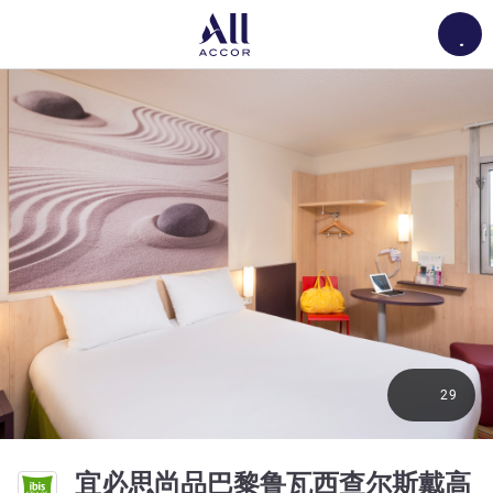
Load
29
宜必思尚品巴黎鲁瓦西查尔斯戴高