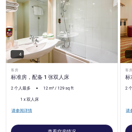
4
客房
客
标准房，配备 1 张双人床
标
2 个人最多
12
m²
/
129
sq ft
2 
床上用品
床
1 x 双人床
请参阅详情
请
查看空房情况