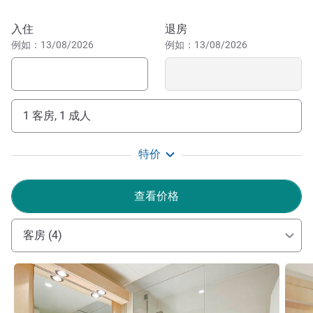
乐园® 或尚蒂伊城堡）的理想出发地。酒店 2 公里外就是
Aeroville 大型购物中心，除了购物，那里还有电影院和餐
预订此酒店
入住
退房
厅。
例如：13/08/2026
例如：13/08/2026
酒店距离维勒班特展览公园 5 分钟路程（主要演出有免费
穿梭巴士），距离阿斯特克主题公园 15 分钟路程，距离法
兰西体育场 15 分钟路程，距离巴黎迪斯尼乐园 40 分钟路
1 客房, 1 成人
程。
本酒店已获得安心悦界认证，确保部署全面的卫生措施，
特价
以安全优越的条件欢迎您的光临。我们已经准备就绪，期待
您的光临！
查看价格
Cédric LE MILLIN 酒店管理
客房 (4)
请参阅详情
请参