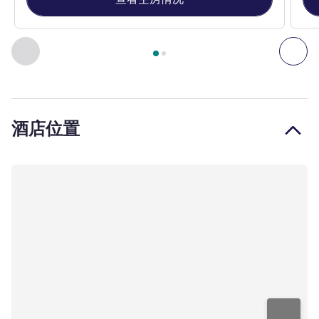
第
1
页，共
2
页
, 客房 1 : 标准房，配备 1 张双人床 , 客房 2
上一个 - 客房
下一
酒店位置