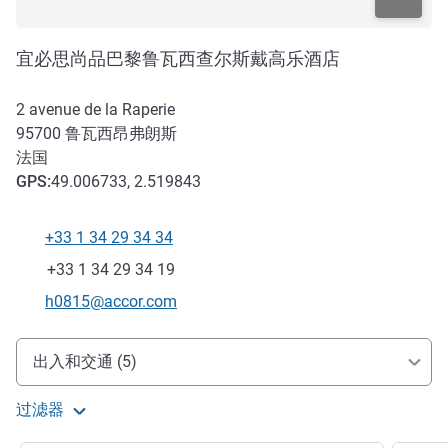
宜必思尚品巴黎鲁瓦西查尔斯戴高乐酒店
2 avenue de la Raperie
95700
鲁瓦西昂弗朗斯
法国
GPS
:
49.006733, 2.519843
+33 1 34 29 34 34
电话
传真
+33 1 34 29 34 19
联系电子邮件
h0815@accor.com
抵达和交通
出入和交通 (5)
过滤器