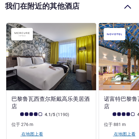
我们在附近的其他酒店
巴黎鲁瓦西查尔斯戴高乐美居酒
诺富特巴黎鲁
4 星
4 星
店
店
客户意见评级 (ALL 评级)
评论
客户意见评级 (ALL
4.1/5
(1190
)
4
位于
276
m
位于
881
m
在地图上看
在地图上看