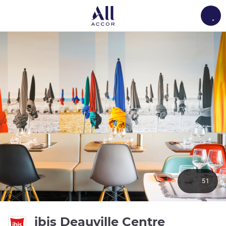
Load
51
3 ดาว
ibis Deauville Centre