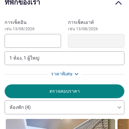
ที่พักของเรา
names of American actors come participate in the
American Film Festival, beach umbrellas in 5 colors,
casino, horse races, shops make of Deauville a recognized
จองโรงแรมนี้
การเช็คอิน
การเช็คเอาท์
and appreciated destination. In only 2 hours from Paris
เช่น 13/08/2026
เช่น 13/08/2026
and because everything is accessible by foot or by bicycle,
come to discover its protected architecture, to stroll in the
flavors of the market, to taste local products or simply to
make nothing and to dream !
1 ห้อง, 1 ผู้ใหญ่
10 mins' walk from the beach, the Les Planches walkway,
the casinos and the racetracks. All of Deauville is within
ราคาพิเศษ
your reach: the sea, the Pays d'Auge countryside, opulent
villas, luxury shops and festivals.
ตรวจสอบราคา
The entire team at the ibis Deauville Centre hotel
welcomes you to the Côte Fleurie (Flower Coast). From our
ห้องพัก (4)
hotel, you can quickly access the beach and the train
station.
ดูรายละเอียด
ดูรายล
Hervé AUROUSSEAU ฝ่ายบริหารโรงแรม