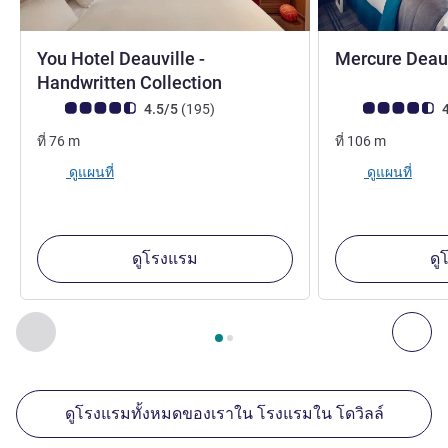
You Hotel Deauville -
Mercure Deauv
4 ดาว
4 ดาว
Handwritten Collection
คะแนนความคิดเห็นจากแขก (เรทติ้งบน ALL)
รีวิว รายการ
คะแนนความคิดเห็
4.5/5
(195
)
4
ที่
76
m
ที่
106
m
ดูแผนที่
ดูแผนที่
ดูโรงแรม
ดู
หน้า
1
จาก
2
, สถานประกอบการอื่นของเราที่อยู่ใกล้เคียง 1 :, ส
ก่อนหน้า - สถานประกอบการอื่นของเราที่อยู่ใกล้เคียง
ถัด
ดูโรงแรมทั้งหมดของเราใน โรงแรมใน โดวิลล์