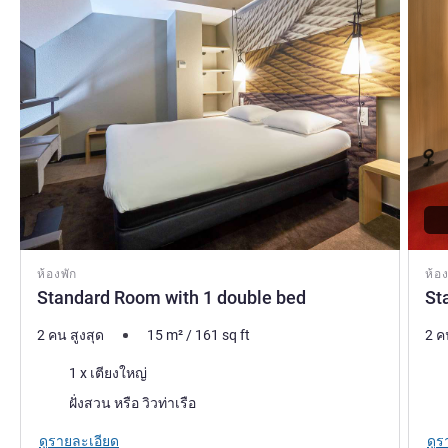
ห้องพัก
ห้อง
Standard Room with 1 double bed
St
2 คน สูงสุด
15
m²
/
161
sq ft
2 ค
เครื่องนอน
เคร
1 x เตียงใหญ่
วิว:
วิว:
ฝั่งสวน หรือ วิวท่าเรือ
ดูรายละเอียด
ดูร