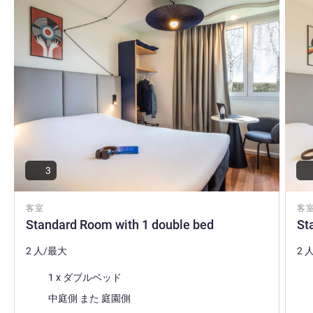
Emmanuel MINETTE ホテル経営
3
客室
客
Standard Room with 1 double bed
St
2 人/最大
2 
寝具
寝
1 x ダブルベッド
ビュー:
ビュ
中庭側 また 庭園側