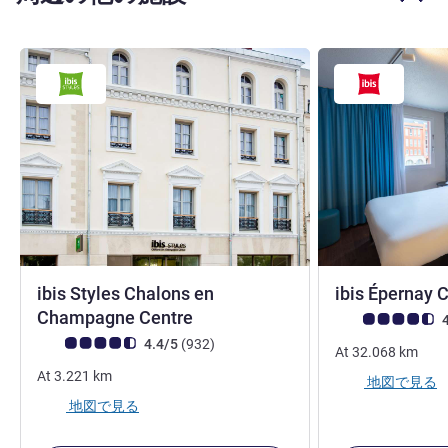
ibis Styles Chalons en
ibis Épernay 
3 つ星
Champagne Centre
お客さまの声 (確
4
お客さまの声 (確認済みレビュー アコーホテルズ)
件のレビュー
4.4/5
(932
)
At
32.068
km
At
3.221
km
地図で見る
地図で見る