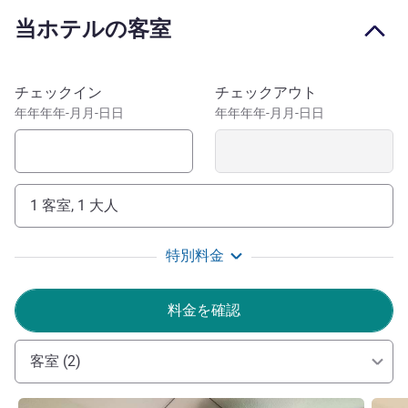
Ideal for a leisurely stroll in the Champagne region, the ibis
当ホテルの客室
hotel is close to the Joseph Perrier wine cellars. Discover
the collegiate church of Notre-Dame-en-Vaux, a UNESCO
World Heritage site. Watch the amazing
このホテルを予約
チェックイン
チェックアウト
Métamorph'eau'ses sound and light show. The hotel is
年年年年-月月-日日
年年年年-月月-日日
ideally located for exploring the battle sites of Marne,
Dormans, Mourmelon and Verdun. Sports fans can enjoy
the Grande Romanie golf course, 15 minutes away, as well
as geocaching and the Chalons en Champagne Reims
1 客室, 1 大人
CCRB basketball club.
The hotel is located in a leafy and peaceful setting, 3.1
特別料金
miles from Notre-Dame de l'Épine Basilica (a UNESCO
World Heritage Site).
料金を確認
My team and I welcome you to the land of Champagne
and wish you the best stay with us. Enjoy the quality and
客室 (2)
lifestyle of Châlons-en-Champagne as you explore the city
and its surroundings.
詳細を表示
詳細