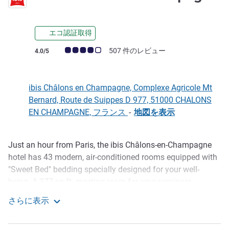
3 つ星
エコ認証取得
お客さまの声 (確認済みレビュー アコーホテルズ)
507 件のレビュー
4.0/5
ibis Châlons en Champagne, Complexe Agricole Mt
Bernard, Route de Suippes D 977, 51000 CHALONS
EN CHAMPAGNE, フランス
-
地図を表示
Just an hour from Paris, the ibis Châlons-en-Champagne
説明
hotel has 43 modern, air-conditioned rooms equipped with
"Sweet Bed" bedding specially designed for your well-
being. A 377 sq.ft. meeting room for your seminars,
cocktail parties and family events. Restaurant open in the
さらに表示
evening from Monday to Friday. Snacks available 24/7.
ibis Châlons-en-Champagne
Terrace and wooded park. Free WIFI. Free private parking.