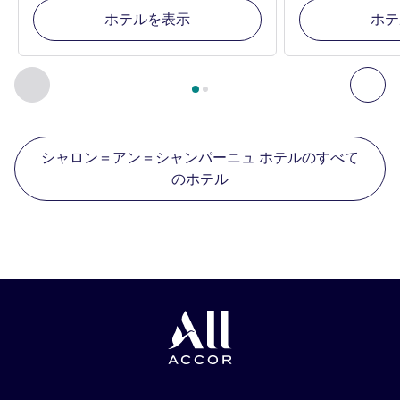
ホテルを表示
ホテ
2
ページ中
1
ページ
, 周辺の他の施設 1 :, 周辺の他の施設 2 :,
前に戻る - 周辺の他の施設
次へ
シャロン＝アン＝シャンパーニュ ホテルのすべて
のホテル