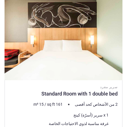
سرير مفرد
Standard Room with 1 double bed
2 من الأشخاص كحد أقصى
161
sq ft
/
15
m²
فرش السرير
1 x سرير (أسرّة) كينج
غرفة مناسبة لذوي الاحتياجات الخاصة