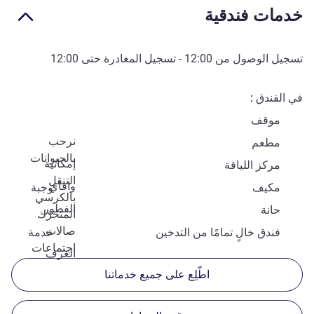
خدمات فندقية
تسجيل الوصول من
12:00
- تسجيل المغادرة حتى
12:00
في الفندق
موقف
نرحب
مطعم
بالحيوانات
إمكانية
مركز اللياقة
التنقل
وافاي
مكيف
وجبة
بالكرسي
الفطور
حانة
المتحرّك
صالات
فندق خالٍ تمامًا من التدخين
خدمة
اجتماعات
الغرف
اطّلِع على جميع خدماتنا