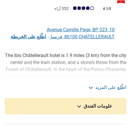
ملاحظة أراء العملاء (رأي ALL)
352 أراء
4.1/5
10 Avenue Camille Page, BP 323,
86100 CHATELLERAULT, فرنسا
-
اطّلع على الخريطة
The ibis Châtellerault hotel is 1.9 miles (3 km) from the city
الوصف
center and the train station, and a stone's throw from the
Forest of Châtellerault. In the heart of the Poitou-Charentes
region, you are 15 minutes from Futuroscope theme park in
Poitiers and La Roche-Posay casino, and 30 minutes from
اطّلِع على المزيد
Chinon. The hotel offers 71 air-conditioned rooms and 3
ibis Châtellerault
meeting rooms. Close to a free public car park, it boasts a
restaurant, a 24-hour bar with a terrace and WIFI for guests
علومات الفندق
traveling for business.
1 min from the Châtellerault forest and fitness trail. 15 min
from the Futuroscope theme park and the Casino de La