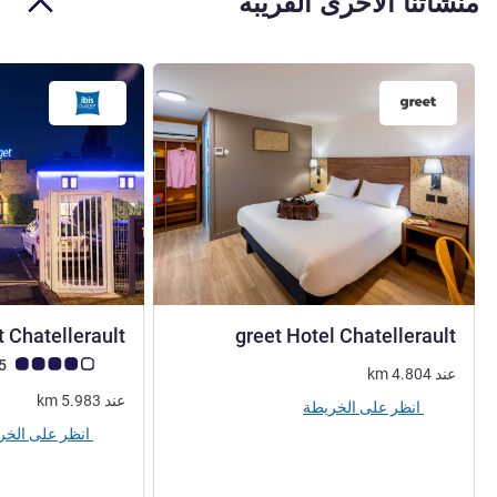
منشآتنا الأخرى القريبة
3 نجوم
t Chatellerault
greet Hotel Chatellerault
ملاحظة أراء العملاء (رأي
3.9/5
عند
4.804
km
عند
5.983
km
انظر على الخريطة
انظر على الخريطة