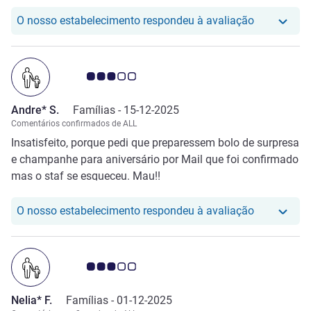
solicito. Excelente escolha
O nosso hot
O nosso estabelecimento respondeu à avaliação
Nota clientes Avis 3.0/5
Andre* S.
Famílias -
15-12-2025
Comentários confirmados de ALL
Insatisfeito, porque pedi que preparessem bolo de surpresa
e champanhe para aniversário por Mail que foi confirmado
mas o staf se esqueceu. Mau!!
O nosso hot
O nosso estabelecimento respondeu à avaliação
Nota clientes Avis 3.0/5
Nelia* F.
Famílias -
01-12-2025