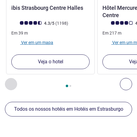
3 estrelas
ibis Strasbourg Centre Halles
Hôtel Mercure
4 estre
Centre
Nota clientes Avis (Classificação ALL)
comentários
Nota clientes Avi
4.3/5
(1198
)
4
Em
39
m
Em
217
m
Ver em um mapa
Ver em um 
Veja o hotel
Vej
Página
1
de
2
, Os nossos outros estabelecimentos nas proxim
Anterior - Os nossos outros estabelecimentos nas proxim
Seg
Todos os nossos hotéis em Hotéis em Estrasburgo