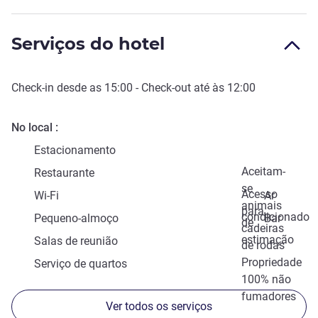
Serviços do hotel
Check-in
desde as
15:00
-
Check-out
até às
12:00
No local
Estacionamento
Aceitam-
Restaurante
se
Acesso
Wi-Fi
Ar
animais
para
condicionado
Pequeno-almoço
Bar
de
cadeiras
estimação
Salas de reunião
de rodas
Propriedade
Serviço de quartos
100% não
fumadores
Ver todos os serviços