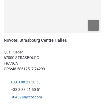
Novotel Strasbourg Centre Halles
Quai Kleber
67000
STRASBOURG
FRANÇA
GPS
:
48.586125, 7.74299
+33 3 88 21 50 50
Telefone
Fax
+33 3 88 21 50 51
E-mail de contacto
H0439@accor.com