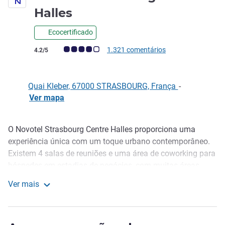
4 estrelas
Halles
Ecocertificado
Nota clientes Avis (Classificação ALL)
1.321 comentários
4.2/5
Quai Kleber, 67000 STRASBOURG, França
-
Ver mapa
O Novotel Strasbourg Centre Halles proporciona uma
Descrição
experiência única com um toque urbano contemporâneo.
Existem 4 salas de reuniões e uma área de coworking para
hóspedes em estadias de negócios, com muitas áreas
para descontrair, além de um espaço de leitura. Para
Ver mais
estadias em família, experimente os nossos quartos
Novotel Strasbourg Centre Halles
familiares (estadia grátis para 2 crianças com menos de
16 anos). O restaurante serve uma cozinha equilibrada