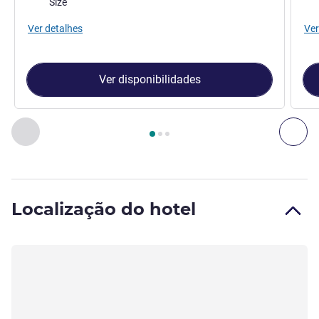
Size
Ver detalhes
Ver
Ver disponibilidades
Página
1
de
3
, Quarto 1 : Quarto Superior - 1 cama dupla e 1
Anterior - Quarto
Seg
Localização do hotel