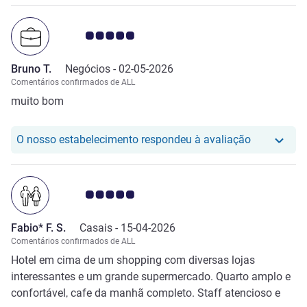
Nota clientes Avis 5.0/5
Bruno T.
Negócios -
02-05-2026
Comentários confirmados de ALL
muito bom
O nosso hot
O nosso estabelecimento respondeu à avaliação
Nota clientes Avis 5.0/5
Fabio* F. S.
Casais -
15-04-2026
Comentários confirmados de ALL
Hotel em cima de um shopping com diversas lojas
interessantes e um grande supermercado. Quarto amplo e
confortável, cafe da manhã completo. Staff atencioso e