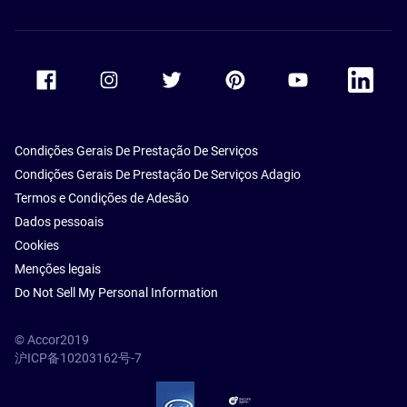
Accor Facebook
Accor Instagram
Accor Twitter
Accor Pinterest
Accor Youtube
Accor Li
Condições Gerais De Prestação De Serviços
Condições Gerais De Prestação De Serviços Adagio
Termos e Condições de Adesão
Dados pessoais
Cookies
Menções legais
Do Not Sell My Personal Information
© Accor2019
沪ICP备10203162号-7
SSL Secure – globalSign