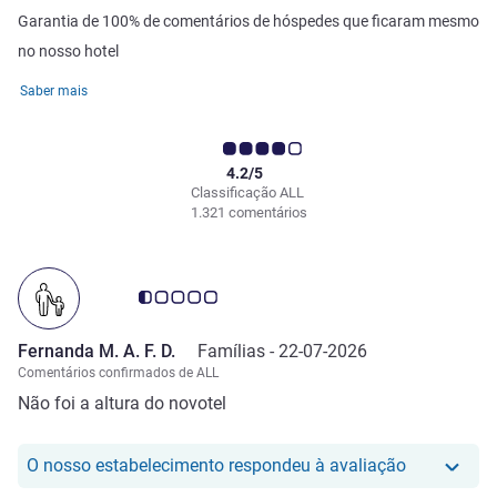
Garantia de 100% de comentários de hóspedes que ficaram mesmo
no nosso hotel
Saber mais
4.2/5
Classificação ALL
1.321 comentários
Nota clientes Avis 0.5/5
Fernanda M. A. F. D.
Famílias -
22-07-2026
Comentários confirmados de ALL
Não foi a altura do novotel
O nosso hot
O nosso estabelecimento respondeu à avaliação