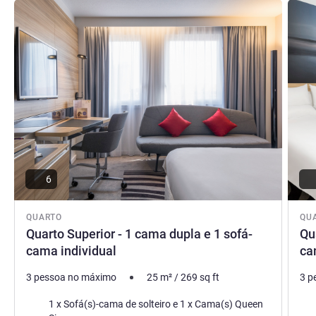
Ver detalhes
Ver de
6
QUARTO
QU
Quarto Superior - 1 cama dupla e 1 sofá-
Qu
cama individual
ca
3 pessoa no máximo
25
m²
/
269
sq ft
3 p
Cama
Ca
1 x Sofá(s)-cama de solteiro e 1 x Cama(s) Queen