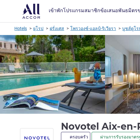
เข้าพัก
โปรแกรมสมาชิก
ข้อเสนอ
พันธมิตร
Hotels
ยุโรป
ฝรั่งเศส
โพรวองซ์-แอลป์-ริเวียรา
บูชส์ดูโ
Novotel Aix-en-
ครอบครัว
ผ่านการรับรองมาตรฐ