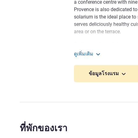
a conference centre with nine
Provence is also dedicated to
solarium is the ideal place 
serves deliciously healthy cui
area or on the terrace.
On the outskirts of the town, 
access to the highway. It is 
ดูเพิ่มเติม
Marseille Provence Airport an
Novotel Aix-en-Provence P
'Florence of Provence' will c
Museum and Cézanne's Worksh
ข้อมูลโรงแรม
events centre, Val de l'Arc s
or mountains
In the heart of Aix-en-Provenc
the historic center. Enjoy the
Mountain, ideal for blending r
ที่พักของเรา
At Novotel Pont de l'Arc, vi
and art centers. Stroll along 