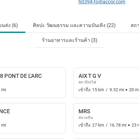
อีเมลติดต่อ
h0394-fo@accor.com
นส่ง (6)
ศิลปะ วัฒนธรรม และความบันเทิง (22)
สถา
ร้านอาหารและร้านค้า (3)
 PONT DE L'ARC
AIX T G V
สถานีรถไฟ
3
mi
เข้าถึง:
15
km
/
9.32
mi
20
m
ENCE
MRS
สนามบิน
3
mi
เข้าถึง:
27
km
/
16.78
mi
23