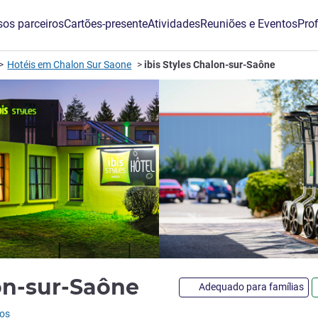
os parceiros
Cartões-presente
Atividades
Reuniões e Eventos
Prof
Hotéis em Chalon Sur Saone
ibis Styles Chalon-sur-Saône
3 estrelas
lon-sur-Saône
Adequado para famílias
ios