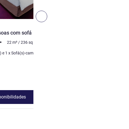
3
Seguinte - Quarto
QUARTO
soas com sofá
Quarto Standard com 2 c
individuais
22
m²
/
236
sq ft
2 pessoa no máximo
22
m²
ama de
Cama
2 x Cama(s) de solteiro
Ver detalhes
ponibilidades
Ver disponibili
o para 2 pessoas com sofá