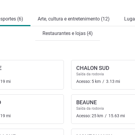
sportes (6)
Arte, cultura e entretenimento (12)
Lugar
Restaurantes e lojas (4)
E
CHALON SUD
Saída da rodovia
.19
mi
Acesso:
5
km
/
3.13
mi
D
BEAUNE
Saída da rodovia
.19
mi
Acesso:
25
km
/
15.63
mi