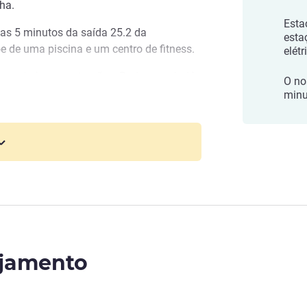
ha.
Esta
nas 5 minutos da saída 25.2 da
esta
e de uma piscina e um centro de fitness.
elétr
erece inúmeras atrações. Podemos ajudá-
O no
m passeios por vinhas, visitas a adegas,
minu
 desportivas.
aône
er no nosso estabelecimento e no nosso
 as suas estadias pessoais e
eleira
ojamento