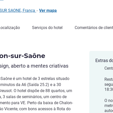
 SUR SAONE, França
-
Ver mapa
Localização
Serviços do hotel
Comentários de clien
lon-sur-Saône
Extras d
ign, aberto a mentes criativas
Cent
r-Saône é um hotel de 3 estrelas situado
Rest
segu
minutos da A6 (Saída 25.2) e a 30
18:3
eusot. O hotel dispõe de 88 quartos, um
a, 3 salas de seminários, um centro de
O no
amento para VE. Perto da baixa de Chalon-
metr
ão Vicente, com bons acessos à Rota do
auto