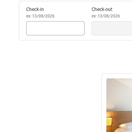
Reservar este hotel
Check-in
Check-out
ex: 13/08/2026
ex: 13/08/2026
Ver detalhes