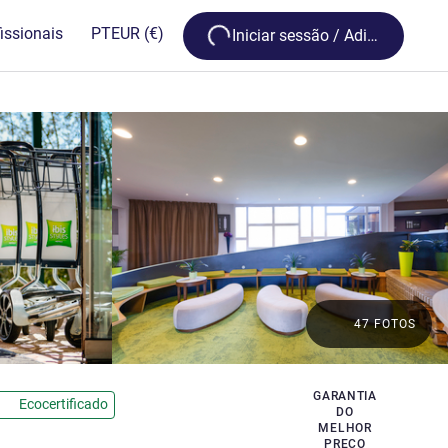
Loading...
issionais
PT
EUR
(€)
Iniciar sessão / Adira
47 FOTOS
GARANTIA
Ecocertificado
DO
MELHOR
PREÇO