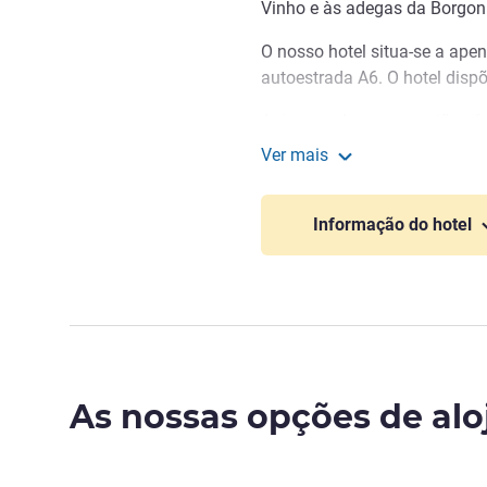
Vinho e às adegas da Borgon
O nosso hotel situa-se a ape
autoestrada A6. O hotel dispõ
A riqueza da nossa região of
lo a planear a sua estadia co
Ver mais
museus, castelos e atividades
ibis Styles Chalon-sur-S
Temos o prazer de o receb
Informação do hotel
restaurante Le MilléZim, para
profissionais.
Fabrice DURAND, Gestão hot
As nossas opções de al