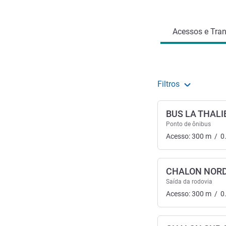
Acesso e transporte
Acessos e Tran
Filtros
BUS LA THALI
Ponto de ônibus
Acesso:
300
m
/
0
CHALON NOR
Saída da rodovia
Acesso:
300
m
/
0