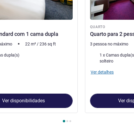
QUARTO
andard com 1 cama dupla
Quarto para 2 pes
máximo
22
m²
/
236
sq ft
3 pessoa no máximo
Cama
s dupla(s)
1 x Camas dupla(s) e 1 x Sofá(s)-c
solteiro
Ver detalhes
Ver disponibilidades
Ver dis
Quarto 1 : Quarto Standard com 1 cama dupla , Quarto 2 : Quart