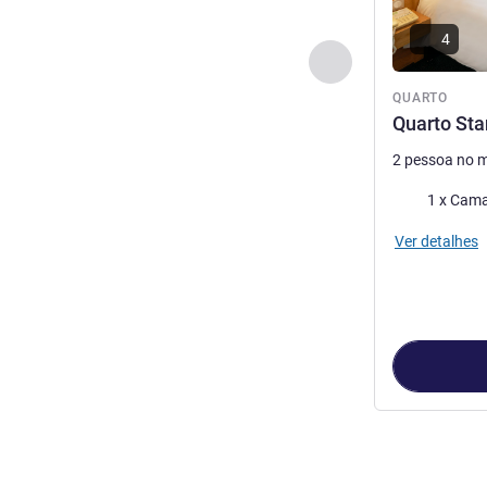
4
Anterior - Quarto
QUARTO
Quarto St
2 pessoa no 
Cama
1 x Cama
Ver detalhes
Página
1
de
3
, 