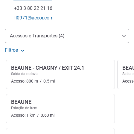
Telefone
Fax
+33 3 80 22 21 16
E-mail de contacto
H0971@accor.com
Acesso e transporte
Acessos e Transportes (4)
Filtros
BEAUNE - CHAGNY / EXIT 24.1
BEAU
Saída da rodovia
Saída 
Acesso:
800
m
/
0.5
mi
Acess
BEAUNE
Estação de trem
Acesso:
1
km
/
0.63
mi