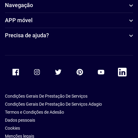
Navegação
APP móvel
Precisa de ajuda?
Accor Facebook
Accor Instagram
Accor Twitter
Accor Pinterest
Accor Youtube
Accor Li
Condições Gerais De Prestação De Serviços
Condições Gerais De Prestação De Serviços Adagio
Termos e Condições de Adesão
Dados pessoais
Cookies
Menções legais