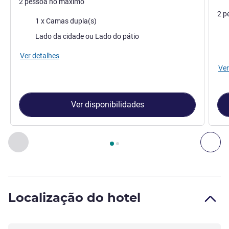
2 pessoa no máximo
2 p
Cama
1 x Camas dupla(s)
Ca
Vistas:
Lado da cidade ou Lado do pátio
Vist
Ver detalhes
Ver
Ver disponibilidades
Página
1
de
2
, Quarto 1 : Quarto Standard com 1 cama dupla
Anterior - Quarto
Seg
Localização do hotel