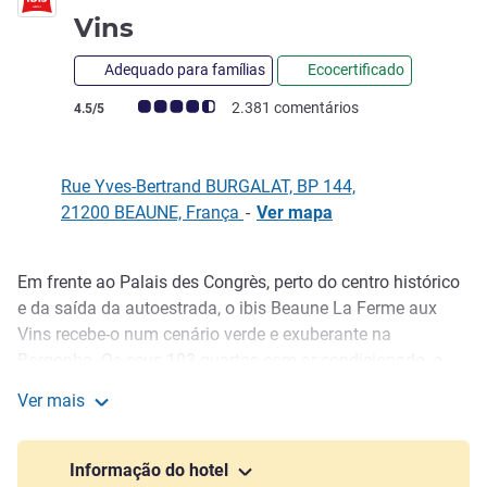
3 estrelas
Vins
Adequado para famílias
Ecocertificado
Nota clientes Avis (Classificação ALL)
2.381 comentários
4.5/5
Rue Yves-Bertrand BURGALAT, BP 144,
21200 BEAUNE, França
-
Ver mapa
Em frente ao Palais des Congrès, perto do centro histórico
Descrição
e da saída da autoestrada, o ibis Beaune La Ferme aux
Vins recebe-o num cenário verde e exuberante na
Borgonha. Os seus 103 quartos com ar condicionado, o
amplo jardim com piscina e o estacionamento gratuito
Ver mais
tornam-no ideal para viajantes em trabalho e lazer. O
ibis Beaune - La Ferme aux Vins
restaurante oferece cozinha borgonhesa e uma excelente
seleção de vinhos. O hotel dispõe ainda de 3 salas de
Informação do hotel