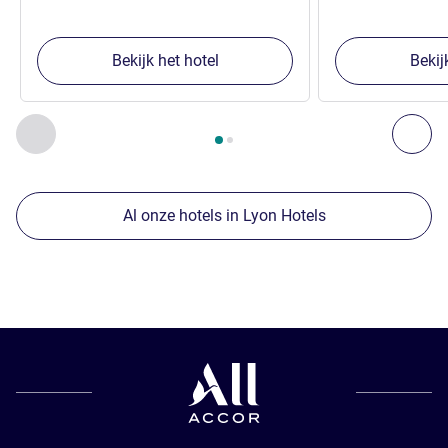
Bekijk het hotel
Bekij
Pagina
1
van
2
, Onze andere etablissementen in de buurt 1 :,
Vorige - Onze andere etablissementen in de buurt
Vol
Al onze hotels in Lyon Hotels