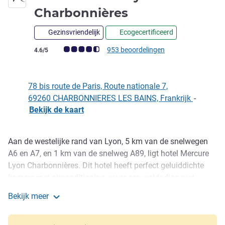
4 sterren
Charbonnières
Gezinsvriendelijk
Ecogecertificeerd
Avis-klantbeoordeling (ALL beoordeling)
953 beoordelingen
4.6/5
78 bis route de Paris, Route nationale 7,
69260 CHARBONNIERES LES BAINS, Frankrijk
-
Bekijk de kaart
Aan de westelijke rand van Lyon, 5 km van de snelwegen
Omschrijving
A6 en A7, en 1 km van de snelweg A89, ligt hotel Mercure
Lyon Charbonnières. Dit hotel heeft perfect geluiddichte
kamers met airconditioning, waar een weldadige rust
heerst. Wilt u ontspannen na een s eminar of een
Bekijk meer
wandeling in de stad? Het restaurant van het hotel biedt
Hotel Mercure Lyon Charbonnières
vele plaatselijke specialiteiten waarvan u kunt genieten op