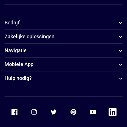
Bedrijf
Zakelijke oplossingen
Navigatie
Mobiele App
Hulp nodig?
Accor Facebook
Accor Instagram
Accor Twitter
Accor Pinterest
Accor Youtube
Accor Li