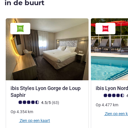
in de buurt
ibis Styles Lyon Gorge de Loup
ibis Lyon Nor
3 sterren
Saphir
Avis-klantbeoorde
4
Avis-klantbeoordeling (ALL beoordeling)
beoordelingen
4.5/5
(63
)
Op
4.477
km
Op
4.354
km
Zien op een 
Zien op een kaart