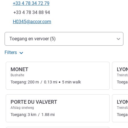
+33 4 78 34 72 79
Telefoon
Fax
+33 4 78 34 88 94
E-mailadres voor contact
H0345@accor.com
Toegang en transport
Toegang en vervoer (5)
Filters
MONET
LYO
Bushalte
Treinst
Toegang:
200
m
/
0.13
mi
5
min
walk
Toega
PORTE DU VALVERT
LYON
Afslag snelweg
Treinst
Toegang:
3
km
/
1.88
mi
Toega