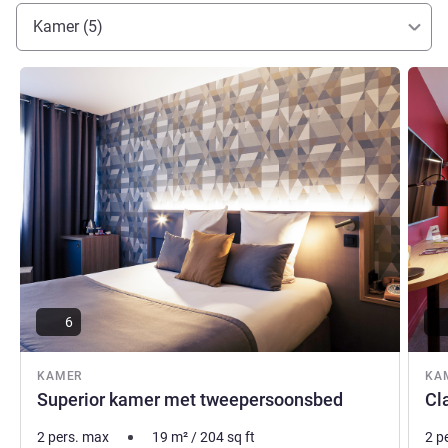
Kamer (5)
Meer informatie
Meer i
6
KAMER
KA
Superior kamer met tweepersoonsbed
Cl
2 pers. max
19
m²
/
204
sq ft
2 p