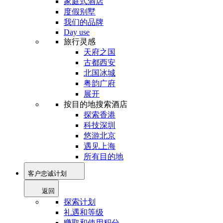
家庭式酒店
度假别墅
我们的品牌
Day use
旅行灵感
天府之国
古都西安
北国冰城
粤韵广府
展开
按目的地搜索酒店
探索香港
科技深圳
悠游北京
遇见上海
所有目的地
客户忠诚计划
返回
探索计划
礼遇和等级
赚取和使用积分