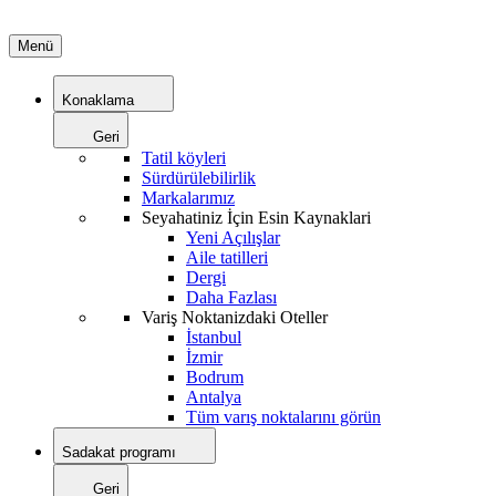
Menü
Konaklama
Geri
Tatil köyleri
Sürdürülebilirlik
Markalarımız
Seyahatiniz İçin Esin Kaynaklari
Yeni Açılışlar
Aile tatilleri
Dergi
Daha Fazlası
Variş Noktanizdaki Oteller
İstanbul
İzmir
Bodrum
Antalya
Tüm varış noktalarını görün
Sadakat programı
Geri