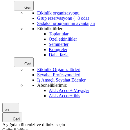
Geri
Etkinlik organizasyonu
Grup rezervasyonu (+8 oda)
Sadakat programının avantajları
Etkinlik türleri
Toplantılar
Özel etkinlikler
Seminerler
Kongreler
Daha fazla
Geri
Etkinlik Organizatörleri
Seyahat Profesyonelleri
İş Amaçlı Seyahat Edenler
Aboneliklerimiz
ALL Accor+ Voyager
ALL Accor+ ibis
en
Geri
Aşağıdan ülkenizi ve dilinizi seçin
Coğrafi bölge