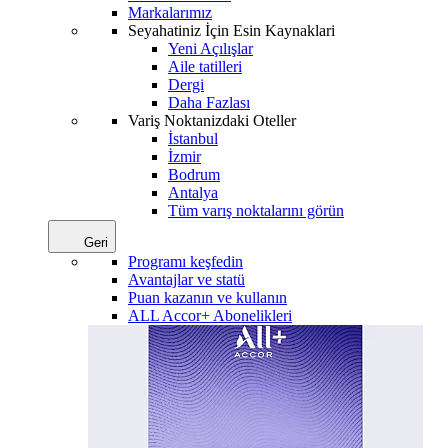
Markalarımız
Seyahatiniz İçin Esin Kaynaklari
Yeni Açılışlar
Aile tatilleri
Dergi
Daha Fazlası
Variş Noktanizdaki Oteller
İstanbul
İzmir
Bodrum
Antalya
Tüm varış noktalarını görün
Geri
Programı keşfedin
Avantajlar ve statü
Puan kazanın ve kullanın
ALL Accor+ Abonelikleri