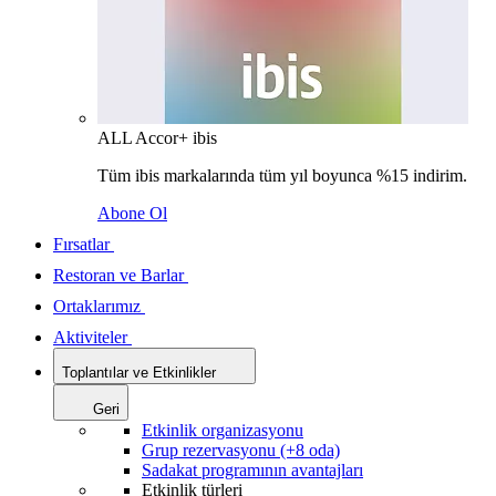
ALL Accor+ ibis
Tüm ibis markalarında tüm yıl boyunca %15 indirim.
Abone Ol
Fırsatlar
Restoran ve Barlar
Ortaklarımız
Aktiviteler
Toplantılar ve Etkinlikler
Geri
Etkinlik organizasyonu
Grup rezervasyonu (+8 oda)
Sadakat programının avantajları
Etkinlik türleri