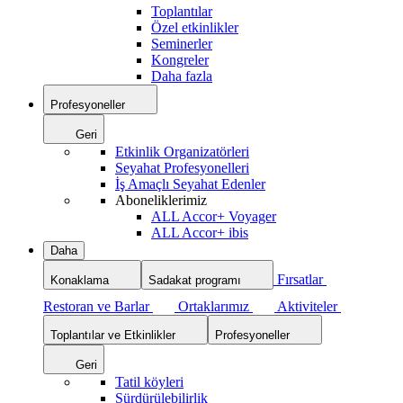
Toplantılar
Özel etkinlikler
Seminerler
Kongreler
Daha fazla
Profesyoneller
Geri
Etkinlik Organizatörleri
Seyahat Profesyonelleri
İş Amaçlı Seyahat Edenler
Aboneliklerimiz
ALL Accor+ Voyager
ALL Accor+ ibis
Daha
Fırsatlar
Konaklama
Sadakat programı
Restoran ve Barlar
Ortaklarımız
Aktiviteler
Toplantılar ve Etkinlikler
Profesyoneller
Geri
Tatil köyleri
Sürdürülebilirlik