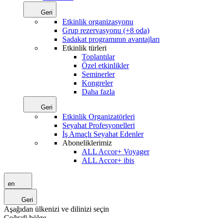
Geri
Etkinlik organizasyonu
Grup rezervasyonu (+8 oda)
Sadakat programının avantajları
Etkinlik türleri
Toplantılar
Özel etkinlikler
Seminerler
Kongreler
Daha fazla
Geri
Etkinlik Organizatörleri
Seyahat Profesyonelleri
İş Amaçlı Seyahat Edenler
Aboneliklerimiz
ALL Accor+ Voyager
ALL Accor+ ibis
en
Geri
Aşağıdan ülkenizi ve dilinizi seçin
Coğrafi bölge