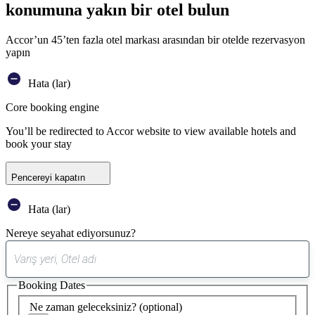
konumuna yakın bir otel bulun
Accor’un 45’ten fazla otel markası arasından bir otelde rezervasyon
yapın
Hata (lar)
Core booking engine
You’ll be redirected to Accor website to view available hotels and
book your stay
Pencereyi kapatın
Hata (lar)
Nereye seyahat ediyorsunuz?
0
öneri
Booking Dates
bulundu
Ne zaman geleceksiniz?
(optional)