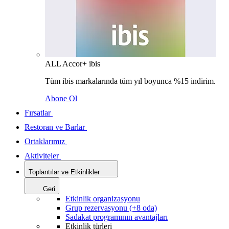
ALL Accor+ ibis
Tüm ibis markalarında tüm yıl boyunca %15 indirim.
Abone Ol
Fırsatlar
Restoran ve Barlar
Ortaklarımız
Aktiviteler
Toplantılar ve Etkinlikler
Geri
Etkinlik organizasyonu
Grup rezervasyonu (+8 oda)
Sadakat programının avantajları
Etkinlik türleri