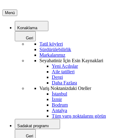
Menü
Konaklama
Geri
Tatil köyleri
Sürdürülebilirlik
Markalarımız
Seyahatiniz İçin Esin Kaynaklari
Yeni Açılışlar
Aile tatilleri
Dergi
Daha Fazlası
Variş Noktanizdaki Oteller
İstanbul
İzmir
Bodrum
Antalya
Tüm varış noktalarını görün
Sadakat programı
Geri