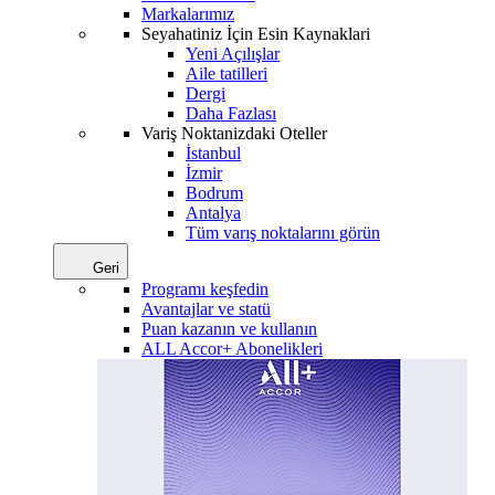
Markalarımız
Seyahatiniz İçin Esin Kaynaklari
Yeni Açılışlar
Aile tatilleri
Dergi
Daha Fazlası
Variş Noktanizdaki Oteller
İstanbul
İzmir
Bodrum
Antalya
Tüm varış noktalarını görün
Geri
Programı keşfedin
Avantajlar ve statü
Puan kazanın ve kullanın
ALL Accor+ Abonelikleri