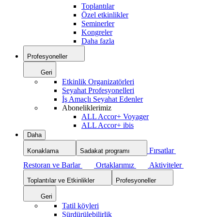
Toplantılar
Özel etkinlikler
Seminerler
Kongreler
Daha fazla
Profesyoneller
Geri
Etkinlik Organizatörleri
Seyahat Profesyonelleri
İş Amaçlı Seyahat Edenler
Aboneliklerimiz
ALL Accor+ Voyager
ALL Accor+ ibis
Daha
Fırsatlar
Konaklama
Sadakat programı
Restoran ve Barlar
Ortaklarımız
Aktiviteler
Toplantılar ve Etkinlikler
Profesyoneller
Geri
Tatil köyleri
Sürdürülebilirlik