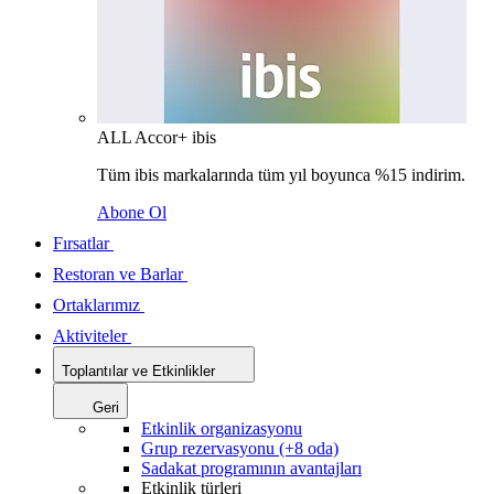
ALL Accor+ ibis
Tüm ibis markalarında tüm yıl boyunca %15 indirim.
Abone Ol
Fırsatlar
Restoran ve Barlar
Ortaklarımız
Aktiviteler
Toplantılar ve Etkinlikler
Geri
Etkinlik organizasyonu
Grup rezervasyonu (+8 oda)
Sadakat programının avantajları
Etkinlik türleri