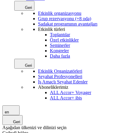
Geri
Etkinlik organizasyonu
Grup rezervasyonu (+8 oda)
Sadakat programının avantajları
Etkinlik türleri
Toplantılar
Özel etkinlikler
Seminerler
Kongreler
Daha fazla
Geri
Etkinlik Organizatörleri
Seyahat Profesyonelleri
İş Amaçlı Seyahat Edenler
Aboneliklerimiz
ALL Accor+ Voyager
ALL Accor+ ibis
en
Geri
Aşağıdan ülkenizi ve dilinizi seçin
Coğrafi bölge