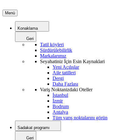
Menü
Konaklama
Geri
Tatil köyleri
Sürdürülebilirlik
Markalarımız
Seyahatiniz İçin Esin Kaynaklari
Yeni Açılışlar
Aile tatilleri
Dergi
Daha Fazlası
Variş Noktanizdaki Oteller
İstanbul
İzmir
Bodrum
Antalya
Tüm varış noktalarını görün
Sadakat programı
Geri