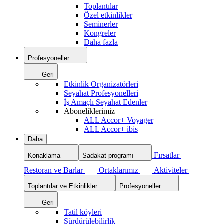
Toplantılar
Özel etkinlikler
Seminerler
Kongreler
Daha fazla
Profesyoneller
Geri
Etkinlik Organizatörleri
Seyahat Profesyonelleri
İş Amaçlı Seyahat Edenler
Aboneliklerimiz
ALL Accor+ Voyager
ALL Accor+ ibis
Daha
Fırsatlar
Konaklama
Sadakat programı
Restoran ve Barlar
Ortaklarımız
Aktiviteler
Toplantılar ve Etkinlikler
Profesyoneller
Geri
Tatil köyleri
Sürdürülebilirlik