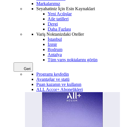
Markalarımız
Seyahatiniz İçin Esin Kaynaklari
Yeni Açılışlar
Aile tatilleri
Dergi
Daha Fazlası
Variş Noktanizdaki Oteller
İstanbul
İzmir
Bodrum
Antalya
Tüm varış noktalarını görün
Geri
Programı keşfedin
Avantajlar ve statü
Puan kazanın ve kullanın
ALL Accor+ Abonelikleri