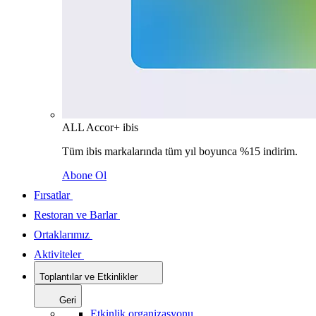
ALL Accor+ ibis
Tüm ibis markalarında tüm yıl boyunca %15 indirim.
Abone Ol
Fırsatlar
Restoran ve Barlar
Ortaklarımız
Aktiviteler
Toplantılar ve Etkinlikler
Geri
Etkinlik organizasyonu