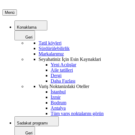
Menü
Konaklama
Geri
Tatil köyleri
Sürdürülebilirlik
Markalarımız
Seyahatiniz İçin Esin Kaynaklari
Yeni Açılışlar
Aile tatilleri
Dergi
Daha Fazlası
Variş Noktanizdaki Oteller
İstanbul
İzmir
Bodrum
Antalya
Tüm varış noktalarını görün
Sadakat programı
Geri