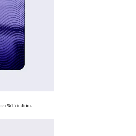
nca %15 indirim.