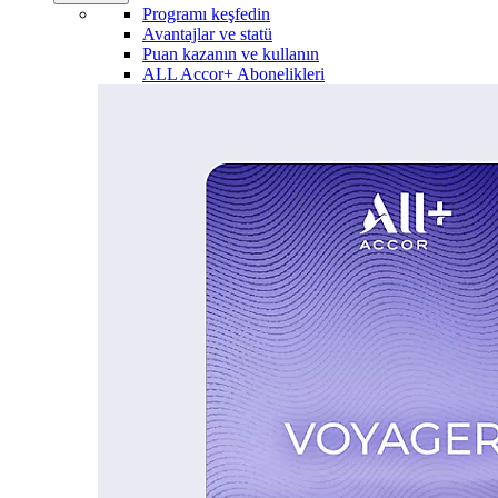
Programı keşfedin
Avantajlar ve statü
Puan kazanın ve kullanın
ALL Accor+ Abonelikleri