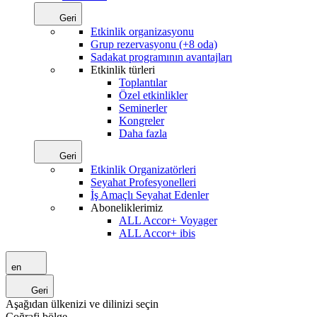
Geri
Etkinlik organizasyonu
Grup rezervasyonu (+8 oda)
Sadakat programının avantajları
Etkinlik türleri
Toplantılar
Özel etkinlikler
Seminerler
Kongreler
Daha fazla
Geri
Etkinlik Organizatörleri
Seyahat Profesyonelleri
İş Amaçlı Seyahat Edenler
Aboneliklerimiz
ALL Accor+ Voyager
ALL Accor+ ibis
en
Geri
Aşağıdan ülkenizi ve dilinizi seçin
Coğrafi bölge