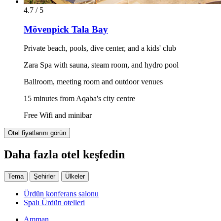
4.7 / 5
Mövenpick Tala Bay
Private beach, pools, dive center, and a kids' club
Zara Spa with sauna, steam room, and hydro pool
Ballroom, meeting room and outdoor venues
15 minutes from Aqaba's city centre
Free Wifi and minibar
Otel fiyatlarını görün
Daha fazla otel keşfedin
Tema
Şehirler
Ülkeler
Ürdün konferans salonu
Spalı Ürdün otelleri
Amman