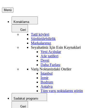
Menü
Konaklama
Geri
Tatil köyleri
Sürdürülebilirlik
Markalarımız
Seyahatiniz İçin Esin Kaynaklari
Yeni Açılışlar
Aile tatilleri
Dergi
Daha Fazlası
Variş Noktanizdaki Oteller
İstanbul
İzmir
Bodrum
Antalya
Tüm varış noktalarını görün
Sadakat programı
Geri