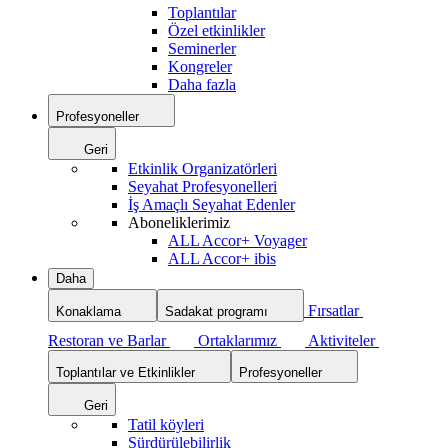
Toplantılar
Özel etkinlikler
Seminerler
Kongreler
Daha fazla
Profesyoneller
Geri
Etkinlik Organizatörleri
Seyahat Profesyonelleri
İş Amaçlı Seyahat Edenler
Aboneliklerimiz
ALL Accor+ Voyager
ALL Accor+ ibis
Daha
Fırsatlar
Konaklama
Sadakat programı
Restoran ve Barlar
Ortaklarımız
Aktiviteler
Toplantılar ve Etkinlikler
Profesyoneller
Geri
Tatil köyleri
Sürdürülebilirlik