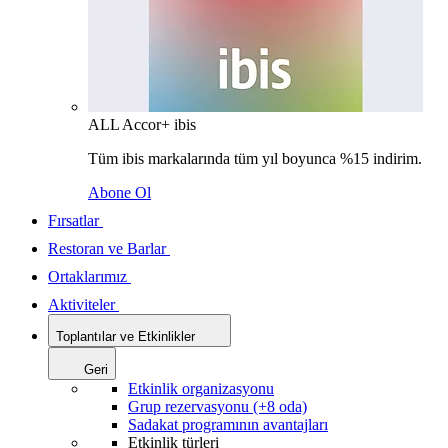
ALL Accor+ ibis
Tüm ibis markalarında tüm yıl boyunca %15 indirim.
Abone Ol
Fırsatlar
Restoran ve Barlar
Ortaklarımız
Aktiviteler
Toplantılar ve Etkinlikler
Geri
Etkinlik organizasyonu
Grup rezervasyonu (+8 oda)
Sadakat programının avantajları
Etkinlik türleri