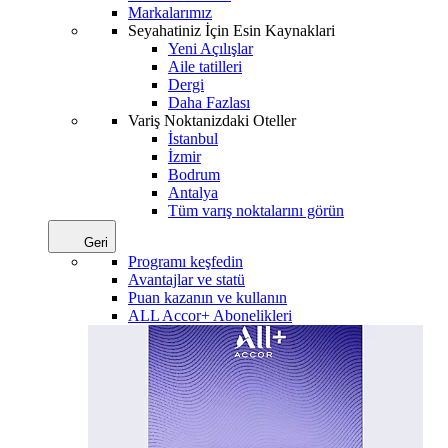
Markalarımız
Seyahatiniz İçin Esin Kaynaklari
Yeni Açılışlar
Aile tatilleri
Dergi
Daha Fazlası
Variş Noktanizdaki Oteller
İstanbul
İzmir
Bodrum
Antalya
Tüm varış noktalarını görün
Geri
Programı keşfedin
Avantajlar ve statü
Puan kazanın ve kullanın
ALL Accor+ Abonelikleri