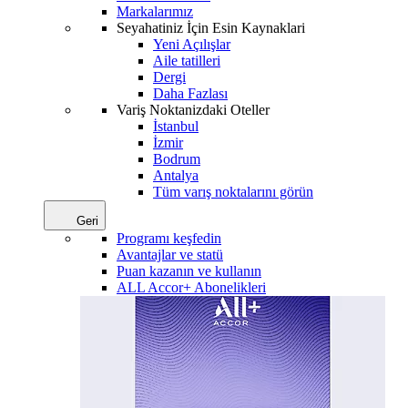
Markalarımız
Seyahatiniz İçin Esin Kaynaklari
Yeni Açılışlar
Aile tatilleri
Dergi
Daha Fazlası
Variş Noktanizdaki Oteller
İstanbul
İzmir
Bodrum
Antalya
Tüm varış noktalarını görün
Geri
Programı keşfedin
Avantajlar ve statü
Puan kazanın ve kullanın
ALL Accor+ Abonelikleri