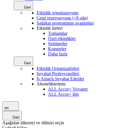
Geri
Etkinlik organizasyonu
Grup rezervasyonu (+8 oda)
Sadakat programının avantajları
Etkinlik türleri
Toplantılar
Özel etkinlikler
Seminerler
Kongreler
Daha fazla
Geri
Etkinlik Organizatörleri
Seyahat Profesyonelleri
İş Amaçlı Seyahat Edenler
Aboneliklerimiz
ALL Accor+ Voyager
ALL Accor+ ibis
en
Geri
Aşağıdan ülkenizi ve dilinizi seçin
Coğrafi bölge