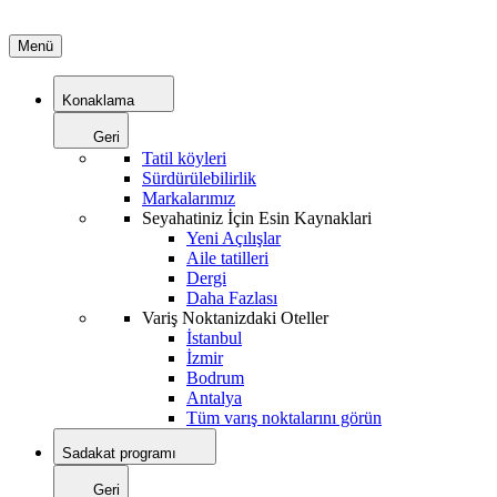
Menü
Konaklama
Geri
Tatil köyleri
Sürdürülebilirlik
Markalarımız
Seyahatiniz İçin Esin Kaynaklari
Yeni Açılışlar
Aile tatilleri
Dergi
Daha Fazlası
Variş Noktanizdaki Oteller
İstanbul
İzmir
Bodrum
Antalya
Tüm varış noktalarını görün
Sadakat programı
Geri