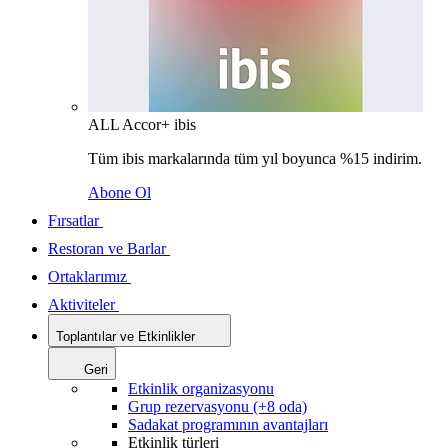
ALL Accor+ ibis
Tüm ibis markalarında tüm yıl boyunca %15 indirim.
Abone Ol
Fırsatlar
Restoran ve Barlar
Ortaklarımız
Aktiviteler
Toplantılar ve Etkinlikler
Geri
Etkinlik organizasyonu
Grup rezervasyonu (+8 oda)
Sadakat programının avantajları
Etkinlik türleri