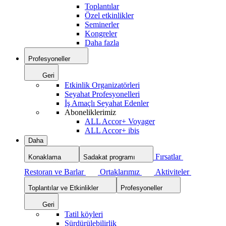
Toplantılar
Özel etkinlikler
Seminerler
Kongreler
Daha fazla
Profesyoneller
Geri
Etkinlik Organizatörleri
Seyahat Profesyonelleri
İş Amaçlı Seyahat Edenler
Aboneliklerimiz
ALL Accor+ Voyager
ALL Accor+ ibis
Daha
Fırsatlar
Konaklama
Sadakat programı
Restoran ve Barlar
Ortaklarımız
Aktiviteler
Toplantılar ve Etkinlikler
Profesyoneller
Geri
Tatil köyleri
Sürdürülebilirlik