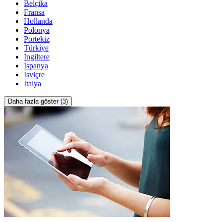
Belçika
Fransa
Hollanda
Polonya
Portekiz
Türkiye
İngiltere
İspanya
İsviçre
İtalya
Daha fazla göster (3)