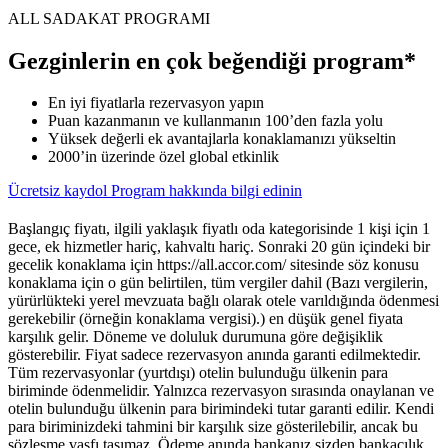
ALL SADAKAT PROGRAMI
Gezginlerin en çok beğendiği program*
En iyi fiyatlarla rezervasyon yapın
Puan kazanmanın ve kullanmanın 100’den fazla yolu
Yüksek değerli ek avantajlarla konaklamanızı yükseltin
2000’in üzerinde özel global etkinlik
Ücretsiz kaydol
Program hakkında bilgi edinin
Başlangıç fiyatı, ilgili yaklaşık fiyatlı oda kategorisinde 1 kişi için 1
gece, ek hizmetler hariç, kahvaltı hariç. Sonraki 20 gün içindeki bir
gecelik konaklama için https://all.accor.com/ sitesinde söz konusu
konaklama için o gün belirtilen, tüm vergiler dahil (Bazı vergilerin,
yürürlükteki yerel mevzuata bağlı olarak otele varıldığında ödenmesi
gerekebilir (örneğin konaklama vergisi).) en düşük genel fiyata
karşılık gelir. Döneme ve doluluk durumuna göre değişiklik
gösterebilir. Fiyat sadece rezervasyon anında garanti edilmektedir.
Tüm rezervasyonlar (yurtdışı) otelin bulunduğu ülkenin para
biriminde ödenmelidir. Yalnızca rezervasyon sırasında onaylanan ve
otelin bulunduğu ülkenin para birimindeki tutar garanti edilir. Kendi
para biriminizdeki tahmini bir karşılık size gösterilebilir, ancak bu
sözleşme vasfı taşımaz. Ödeme anında bankanız sizden bankacılık