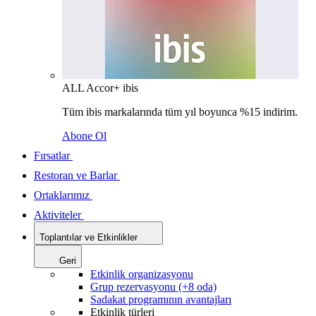
ALL Accor+ ibis
Tüm ibis markalarında tüm yıl boyunca %15 indirim.
Abone Ol
Fırsatlar
Restoran ve Barlar
Ortaklarımız
Aktiviteler
Toplantılar ve Etkinlikler
Geri
Etkinlik organizasyonu
Grup rezervasyonu (+8 oda)
Sadakat programının avantajları
Etkinlik türleri