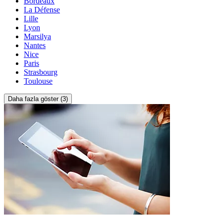
Bordeaux
La Défense
Lille
Lyon
Marsilya
Nantes
Nice
Paris
Strasbourg
Toulouse
Daha fazla göster (3)