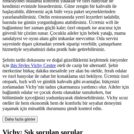
fonksiyonel odalarda konforlu yataklar ve özel banyolar ile
kendinizi evinizde hissedersiniz. Güne zengin bir kahvaltı ile
başlayabilir, dilerseniz açık büfe veya paket seçeneklerinden
yararlanabilirsiniz. Otelin restoranında yerel lezzetleri tadabilir,
barında ise günün yorgunluğunu atabilirsiniz. Ücretsiz wifi ile
bağlantınız her zaman güçlü kalır; özel otopark ise aracınız için
güvenli bir çözüm sunar. Çocuklu aileler için bebek yatağı, mama
sandalyesi ve oyun alanı gibi imkanlar mevcuttur. Oda servisi
sayesinde dışarı çıkmadan yemek siparişi verebilir, çamaşırhane
hizmetiyle seyahatinizi daha pratik hale getirebilirsiniz.
Şehrin tarihi dokusunu ve doğal güzelliklerini keşfetmek isteyenler
için
ibis Styles Vichy Centre
oteli de cazip bir alternatif. Şehir
merkezine birkaç dakika mesafede yer alan bu otelde, ferah odalar
ve özel banyolar ile rahat bir konaklama sizi bekliyor. Ücretsiz özel
otopark, hızlı wifi ve günlük kahvaltı gibi avantajlar, bütçenizi
zorlamadan Vichy’nin tadını çıkarmanıza yardımcı olur. Aileler için
bağlantılı odalar ve çocuk dostu olanaklar sunulurken, bar
bölümünde içeceğinizi yudumlayarak dinlenebilirsiniz. Vichy ucuz
oteller ile hem ekonomik hem de konforlu bir seyahat deneyimi
yaşamak için müsaitlik durumunu şimdi kontrol edin.
Daha fazla göster
Vichy: Sık sorulan sorular