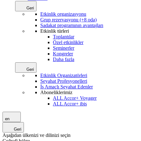
Geri
Etkinlik organizasyonu
Grup rezervasyonu (+8 oda)
Sadakat programının avantajları
Etkinlik türleri
Toplantılar
Özel etkinlikler
Seminerler
Kongreler
Daha fazla
Geri
Etkinlik Organizatörleri
Seyahat Profesyonelleri
İş Amaçlı Seyahat Edenler
Aboneliklerimiz
ALL Accor+ Voyager
ALL Accor+ ibis
en
Geri
Aşağıdan ülkenizi ve dilinizi seçin
Coğrafi bölge