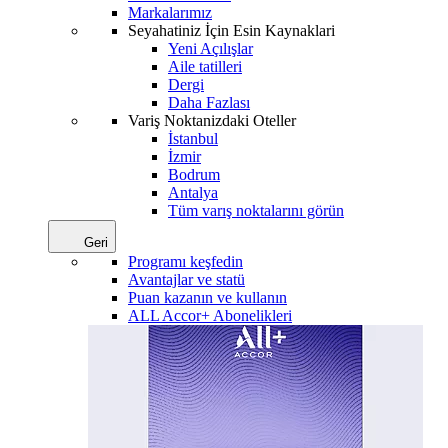
Markalarımız
Seyahatiniz İçin Esin Kaynaklari
Yeni Açılışlar
Aile tatilleri
Dergi
Daha Fazlası
Variş Noktanizdaki Oteller
İstanbul
İzmir
Bodrum
Antalya
Tüm varış noktalarını görün
Geri
Programı keşfedin
Avantajlar ve statü
Puan kazanın ve kullanın
ALL Accor+ Abonelikleri