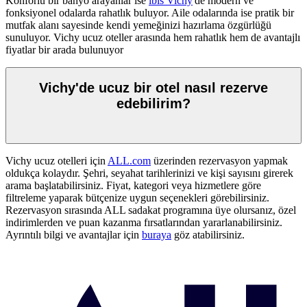
Konforlu bir banyo arayanlar ise
ibis Vichy
'de modern ve
fonksiyonel odalarda rahatlık buluyor. Aile odalarında ise pratik bir
mutfak alanı sayesinde kendi yemeğinizi hazırlama özgürlüğü
sunuluyor. Vichy ucuz oteller arasında hem rahatlık hem de avantajlı
fiyatlar bir arada bulunuyor
Vichy'de ucuz bir otel nasıl rezerve
edebilirim?
Vichy ucuz otelleri için
ALL.com
üzerinden rezervasyon yapmak
oldukça kolaydır. Şehri, seyahat tarihlerinizi ve kişi sayısını girerek
arama başlatabilirsiniz. Fiyat, kategori veya hizmetlere göre
filtreleme yaparak bütçenize uygun seçenekleri görebilirsiniz.
Rezervasyon sırasında ALL sadakat programına üye olursanız, özel
indirimlerden ve puan kazanma fırsatlarından yararlanabilirsiniz.
Ayrıntılı bilgi ve avantajlar için
buraya
göz atabilirsiniz.