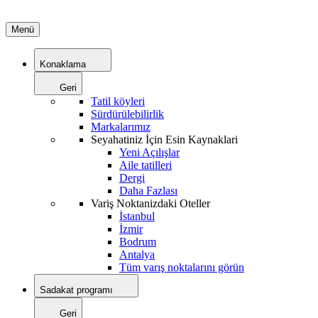
Menü
Konaklama
Geri
Tatil köyleri
Sürdürülebilirlik
Markalarımız
Seyahatiniz İçin Esin Kaynaklari
Yeni Açılışlar
Aile tatilleri
Dergi
Daha Fazlası
Variş Noktanizdaki Oteller
İstanbul
İzmir
Bodrum
Antalya
Tüm varış noktalarını görün
Sadakat programı
Geri