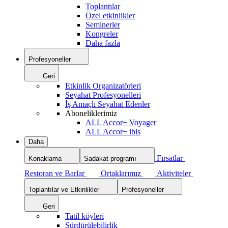
Toplantılar
Özel etkinlikler
Seminerler
Kongreler
Daha fazla
Profesyoneller
Geri
Etkinlik Organizatörleri
Seyahat Profesyonelleri
İş Amaçlı Seyahat Edenler
Aboneliklerimiz
ALL Accor+ Voyager
ALL Accor+ ibis
Daha
Fırsatlar
Konaklama
Sadakat programı
Restoran ve Barlar
Ortaklarımız
Aktiviteler
Toplantılar ve Etkinlikler
Profesyoneller
Geri
Tatil köyleri
Sürdürülebilirlik