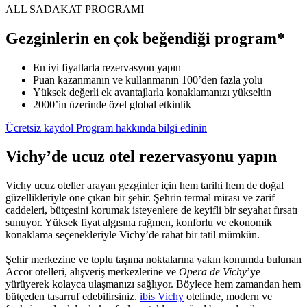
ALL SADAKAT PROGRAMI
Gezginlerin en çok beğendiği program*
En iyi fiyatlarla rezervasyon yapın
Puan kazanmanın ve kullanmanın 100’den fazla yolu
Yüksek değerli ek avantajlarla konaklamanızı yükseltin
2000’in üzerinde özel global etkinlik
Ücretsiz kaydol
Program hakkında bilgi edinin
Vichy’de ucuz otel rezervasyonu yapın
Vichy ucuz oteller arayan gezginler için hem tarihi hem de doğal
güzellikleriyle öne çıkan bir şehir. Şehrin termal mirası ve zarif
caddeleri, bütçesini korumak isteyenlere de keyifli bir seyahat fırsatı
sunuyor. Yüksek fiyat algısına rağmen, konforlu ve ekonomik
konaklama seçenekleriyle Vichy’de rahat bir tatil mümkün.
Şehir merkezine ve toplu taşıma noktalarına yakın konumda bulunan
Accor otelleri, alışveriş merkezlerine ve
Opera de Vichy
’ye
yürüyerek kolayca ulaşmanızı sağlıyor. Böylece hem zamandan hem
bütçeden tasarruf edebilirsiniz.
ibis Vichy
otelinde, modern ve