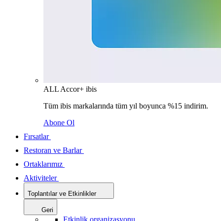
ALL Accor+ ibis
Tüm ibis markalarında tüm yıl boyunca %15 indirim.
Abone Ol
Fırsatlar
Restoran ve Barlar
Ortaklarımız
Aktiviteler
Toplantılar ve Etkinlikler
Geri
Etkinlik organizasyonu