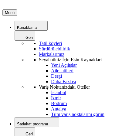
Menü
Konaklama
Geri
Tatil köyleri
Sürdürülebilirlik
Markalarımız
Seyahatiniz İçin Esin Kaynaklari
Yeni Açılışlar
Aile tatilleri
Dergi
Daha Fazlası
Variş Noktanizdaki Oteller
İstanbul
İzmir
Bodrum
Antalya
Tüm varış noktalarını görün
Sadakat programı
Geri