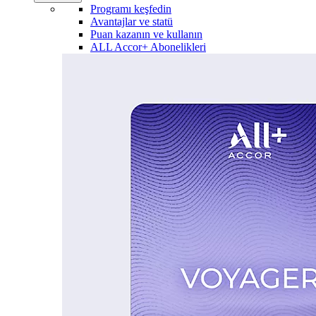
Programı keşfedin
Avantajlar ve statü
Puan kazanın ve kullanın
ALL Accor+ Abonelikleri