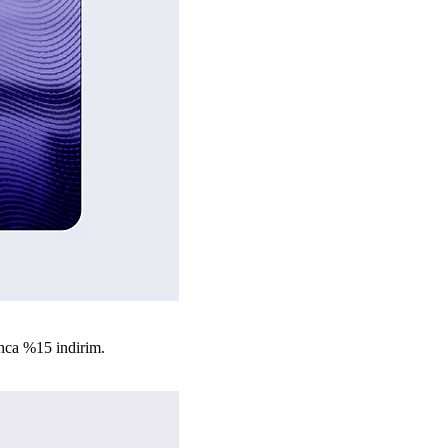
nca %15 indirim.