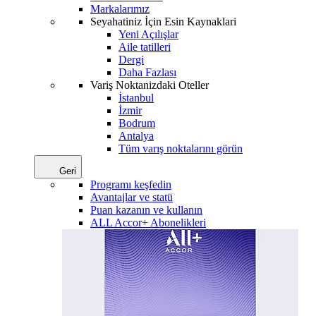
Markalarımız
Seyahatiniz İçin Esin Kaynaklari
Yeni Açılışlar
Aile tatilleri
Dergi
Daha Fazlası
Variş Noktanizdaki Oteller
İstanbul
İzmir
Bodrum
Antalya
Tüm varış noktalarını görün
Geri
Programı keşfedin
Avantajlar ve statü
Puan kazanın ve kullanın
ALL Accor+ Abonelikleri