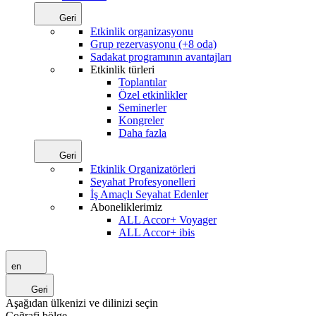
Geri
Etkinlik organizasyonu
Grup rezervasyonu (+8 oda)
Sadakat programının avantajları
Etkinlik türleri
Toplantılar
Özel etkinlikler
Seminerler
Kongreler
Daha fazla
Geri
Etkinlik Organizatörleri
Seyahat Profesyonelleri
İş Amaçlı Seyahat Edenler
Aboneliklerimiz
ALL Accor+ Voyager
ALL Accor+ ibis
en
Geri
Aşağıdan ülkenizi ve dilinizi seçin
Coğrafi bölge