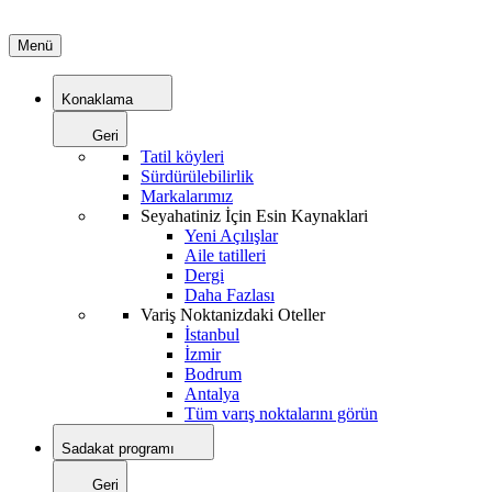
Menü
Konaklama
Geri
Tatil köyleri
Sürdürülebilirlik
Markalarımız
Seyahatiniz İçin Esin Kaynaklari
Yeni Açılışlar
Aile tatilleri
Dergi
Daha Fazlası
Variş Noktanizdaki Oteller
İstanbul
İzmir
Bodrum
Antalya
Tüm varış noktalarını görün
Sadakat programı
Geri