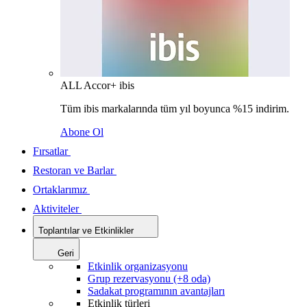
ALL Accor+ ibis
Tüm ibis markalarında tüm yıl boyunca %15 indirim.
Abone Ol
Fırsatlar
Restoran ve Barlar
Ortaklarımız
Aktiviteler
Toplantılar ve Etkinlikler
Geri
Etkinlik organizasyonu
Grup rezervasyonu (+8 oda)
Sadakat programının avantajları
Etkinlik türleri