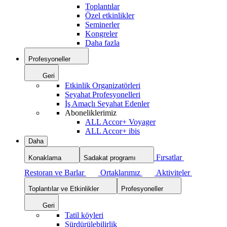
Toplantılar
Özel etkinlikler
Seminerler
Kongreler
Daha fazla
Profesyoneller
Geri
Etkinlik Organizatörleri
Seyahat Profesyonelleri
İş Amaçlı Seyahat Edenler
Aboneliklerimiz
ALL Accor+ Voyager
ALL Accor+ ibis
Daha
Fırsatlar
Konaklama
Sadakat programı
Restoran ve Barlar
Ortaklarımız
Aktiviteler
Toplantılar ve Etkinlikler
Profesyoneller
Geri
Tatil köyleri
Sürdürülebilirlik