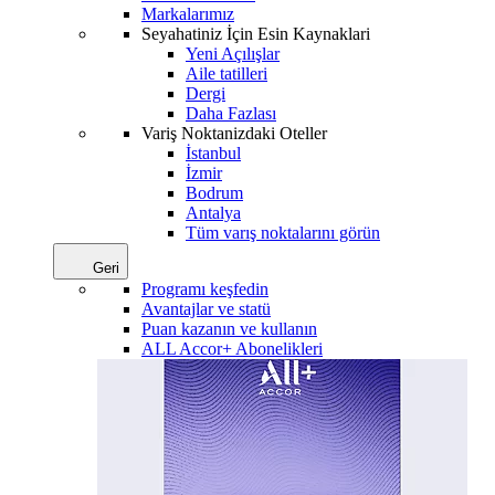
Markalarımız
Seyahatiniz İçin Esin Kaynaklari
Yeni Açılışlar
Aile tatilleri
Dergi
Daha Fazlası
Variş Noktanizdaki Oteller
İstanbul
İzmir
Bodrum
Antalya
Tüm varış noktalarını görün
Geri
Programı keşfedin
Avantajlar ve statü
Puan kazanın ve kullanın
ALL Accor+ Abonelikleri