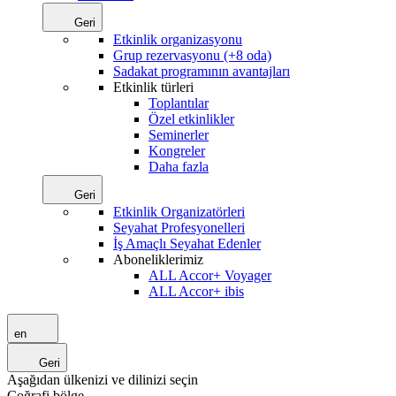
Geri
Etkinlik organizasyonu
Grup rezervasyonu (+8 oda)
Sadakat programının avantajları
Etkinlik türleri
Toplantılar
Özel etkinlikler
Seminerler
Kongreler
Daha fazla
Geri
Etkinlik Organizatörleri
Seyahat Profesyonelleri
İş Amaçlı Seyahat Edenler
Aboneliklerimiz
ALL Accor+ Voyager
ALL Accor+ ibis
en
Geri
Aşağıdan ülkenizi ve dilinizi seçin
Coğrafi bölge