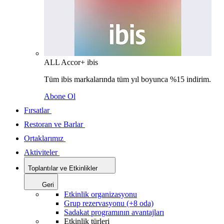
ALL Accor+ ibis
Tüm ibis markalarında tüm yıl boyunca %15 indirim.
Abone Ol
Fırsatlar
Restoran ve Barlar
Ortaklarımız
Aktiviteler
Toplantılar ve Etkinlikler
Geri
Etkinlik organizasyonu
Grup rezervasyonu (+8 oda)
Sadakat programının avantajları
Etkinlik türleri