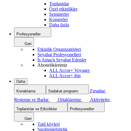
Toplantılar
Özel etkinlikler
Seminerler
Kongreler
Daha fazla
Profesyoneller
Geri
Etkinlik Organizatörleri
Seyahat Profesyonelleri
İş Amaçlı Seyahat Edenler
Aboneliklerimiz
ALL Accor+ Voyager
ALL Accor+ ibis
Daha
Fırsatlar
Konaklama
Sadakat programı
Restoran ve Barlar
Ortaklarımız
Aktiviteler
Toplantılar ve Etkinlikler
Profesyoneller
Geri
Tatil köyleri
Sürdürülebilirlik