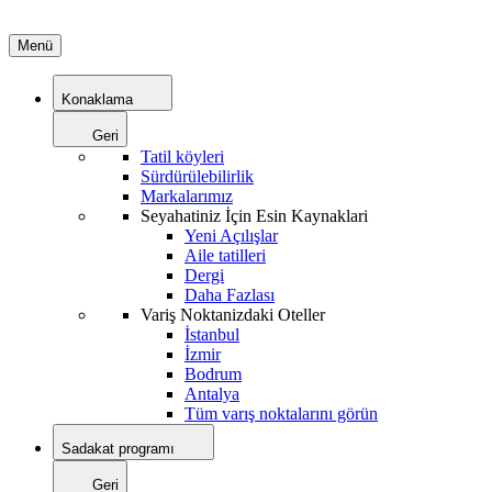
Menü
Konaklama
Geri
Tatil köyleri
Sürdürülebilirlik
Markalarımız
Seyahatiniz İçin Esin Kaynaklari
Yeni Açılışlar
Aile tatilleri
Dergi
Daha Fazlası
Variş Noktanizdaki Oteller
İstanbul
İzmir
Bodrum
Antalya
Tüm varış noktalarını görün
Sadakat programı
Geri