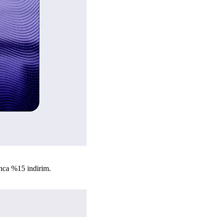
nca %15 indirim.