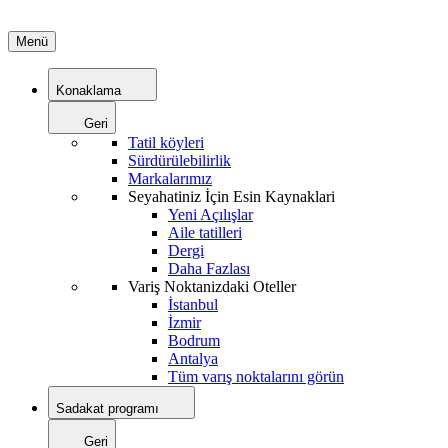
Menü
Konaklama
Geri
Tatil köyleri
Sürdürülebilirlik
Markalarımız
Seyahatiniz İçin Esin Kaynaklari
Yeni Açılışlar
Aile tatilleri
Dergi
Daha Fazlası
Variş Noktanizdaki Oteller
İstanbul
İzmir
Bodrum
Antalya
Tüm varış noktalarını görün
Sadakat programı
Geri