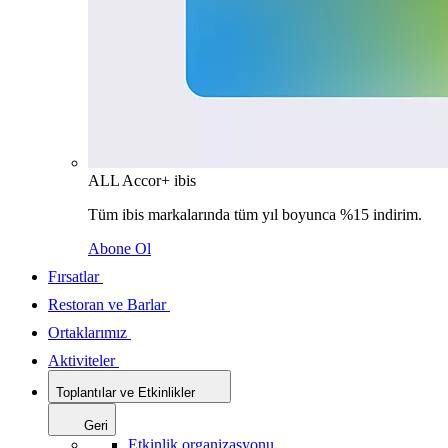
ALL Accor+ ibis
Tüm ibis markalarında tüm yıl boyunca %15 indirim.
Abone Ol
Fırsatlar
Restoran ve Barlar
Ortaklarımız
Aktiviteler
Toplantılar ve Etkinlikler
Geri
Etkinlik organizasyonu