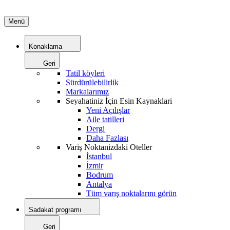
Menü
Konaklama
Geri
Tatil köyleri
Sürdürülebilirlik
Markalarımız
Seyahatiniz İçin Esin Kaynaklari
Yeni Açılışlar
Aile tatilleri
Dergi
Daha Fazlası
Variş Noktanizdaki Oteller
İstanbul
İzmir
Bodrum
Antalya
Tüm varış noktalarını görün
Sadakat programı
Geri