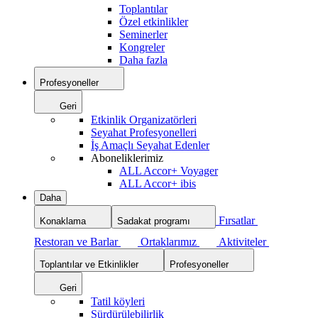
Toplantılar
Özel etkinlikler
Seminerler
Kongreler
Daha fazla
Profesyoneller
Geri
Etkinlik Organizatörleri
Seyahat Profesyonelleri
İş Amaçlı Seyahat Edenler
Aboneliklerimiz
ALL Accor+ Voyager
ALL Accor+ ibis
Daha
Fırsatlar
Konaklama
Sadakat programı
Restoran ve Barlar
Ortaklarımız
Aktiviteler
Toplantılar ve Etkinlikler
Profesyoneller
Geri
Tatil köyleri
Sürdürülebilirlik