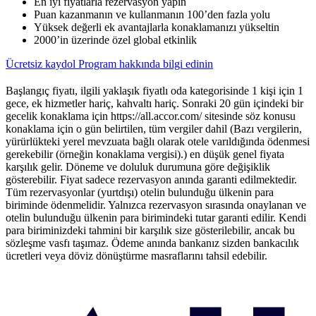
En iyi fiyatlarla rezervasyon yapın
Puan kazanmanın ve kullanmanın 100’den fazla yolu
Yüksek değerli ek avantajlarla konaklamanızı yükseltin
2000’in üzerinde özel global etkinlik
Ücretsiz kaydol
Program hakkında bilgi edinin
Başlangıç fiyatı, ilgili yaklaşık fiyatlı oda kategorisinde 1 kişi için 1
gece, ek hizmetler hariç, kahvaltı hariç. Sonraki 20 gün içindeki bir
gecelik konaklama için https://all.accor.com/ sitesinde söz konusu
konaklama için o gün belirtilen, tüm vergiler dahil (Bazı vergilerin,
yürürlükteki yerel mevzuata bağlı olarak otele varıldığında ödenmesi
gerekebilir (örneğin konaklama vergisi).) en düşük genel fiyata
karşılık gelir. Döneme ve doluluk durumuna göre değişiklik
gösterebilir. Fiyat sadece rezervasyon anında garanti edilmektedir.
Tüm rezervasyonlar (yurtdışı) otelin bulunduğu ülkenin para
biriminde ödenmelidir. Yalnızca rezervasyon sırasında onaylanan ve
otelin bulunduğu ülkenin para birimindeki tutar garanti edilir. Kendi
para biriminizdeki tahmini bir karşılık size gösterilebilir, ancak bu
sözleşme vasfı taşımaz. Ödeme anında bankanız sizden bankacılık
ücretleri veya döviz dönüştürme masraflarını tahsil edebilir.