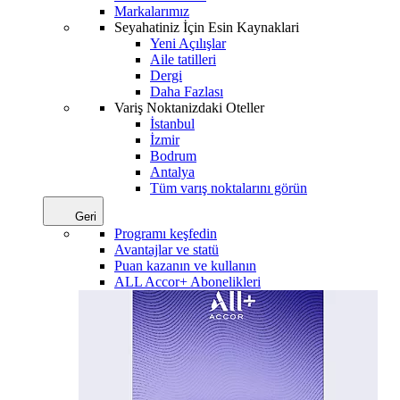
Markalarımız
Seyahatiniz İçin Esin Kaynaklari
Yeni Açılışlar
Aile tatilleri
Dergi
Daha Fazlası
Variş Noktanizdaki Oteller
İstanbul
İzmir
Bodrum
Antalya
Tüm varış noktalarını görün
Geri
Programı keşfedin
Avantajlar ve statü
Puan kazanın ve kullanın
ALL Accor+ Abonelikleri