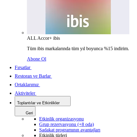
ALL Accor+ ibis
Tüm ibis markalarında tüm yıl boyunca %15 indirim.
Abone Ol
Fırsatlar
Restoran ve Barlar
Ortaklarımız
Aktiviteler
Toplantılar ve Etkinlikler
Geri
Etkinlik organizasyonu
Grup rezervasyonu (+8 oda)
Sadakat programının avantajları
Etkinlik türleri