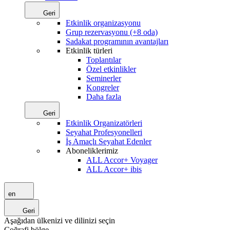
Geri
Etkinlik organizasyonu
Grup rezervasyonu (+8 oda)
Sadakat programının avantajları
Etkinlik türleri
Toplantılar
Özel etkinlikler
Seminerler
Kongreler
Daha fazla
Geri
Etkinlik Organizatörleri
Seyahat Profesyonelleri
İş Amaçlı Seyahat Edenler
Aboneliklerimiz
ALL Accor+ Voyager
ALL Accor+ ibis
en
Geri
Aşağıdan ülkenizi ve dilinizi seçin
Coğrafi bölge