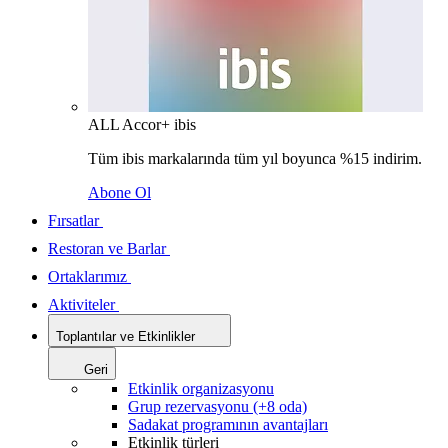
ALL Accor+ ibis
Tüm ibis markalarında tüm yıl boyunca %15 indirim.
Abone Ol
Fırsatlar
Restoran ve Barlar
Ortaklarımız
Aktiviteler
Toplantılar ve Etkinlikler
Geri
Etkinlik organizasyonu
Grup rezervasyonu (+8 oda)
Sadakat programının avantajları
Etkinlik türleri