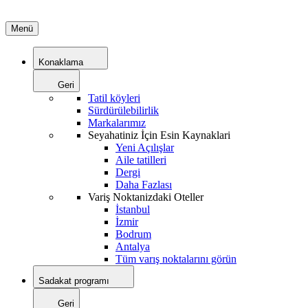
Menü
Konaklama
Geri
Tatil köyleri
Sürdürülebilirlik
Markalarımız
Seyahatiniz İçin Esin Kaynaklari
Yeni Açılışlar
Aile tatilleri
Dergi
Daha Fazlası
Variş Noktanizdaki Oteller
İstanbul
İzmir
Bodrum
Antalya
Tüm varış noktalarını görün
Sadakat programı
Geri