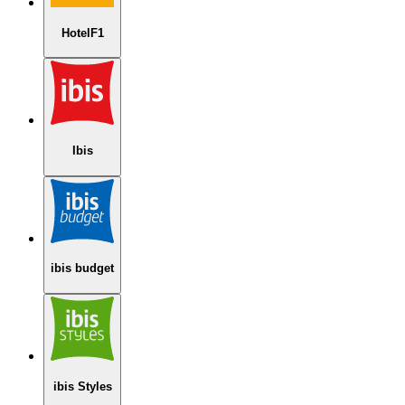
HotelF1
Ibis
ibis budget
ibis Styles