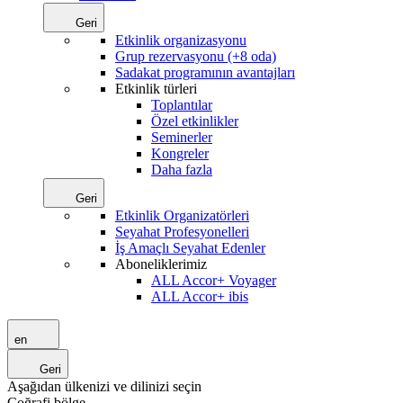
Geri
Etkinlik organizasyonu
Grup rezervasyonu (+8 oda)
Sadakat programının avantajları
Etkinlik türleri
Toplantılar
Özel etkinlikler
Seminerler
Kongreler
Daha fazla
Geri
Etkinlik Organizatörleri
Seyahat Profesyonelleri
İş Amaçlı Seyahat Edenler
Aboneliklerimiz
ALL Accor+ Voyager
ALL Accor+ ibis
en
Geri
Aşağıdan ülkenizi ve dilinizi seçin
Coğrafi bölge