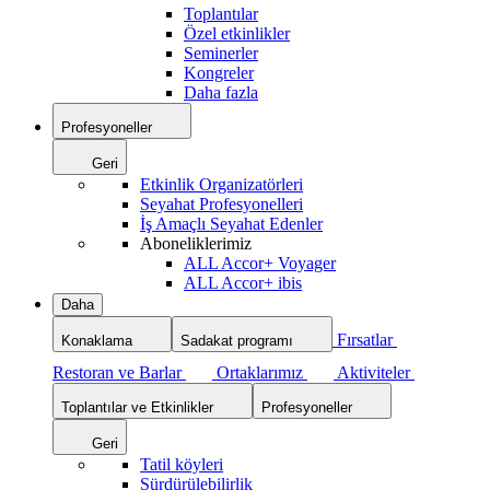
Toplantılar
Özel etkinlikler
Seminerler
Kongreler
Daha fazla
Profesyoneller
Geri
Etkinlik Organizatörleri
Seyahat Profesyonelleri
İş Amaçlı Seyahat Edenler
Aboneliklerimiz
ALL Accor+ Voyager
ALL Accor+ ibis
Daha
Fırsatlar
Konaklama
Sadakat programı
Restoran ve Barlar
Ortaklarımız
Aktiviteler
Toplantılar ve Etkinlikler
Profesyoneller
Geri
Tatil köyleri
Sürdürülebilirlik