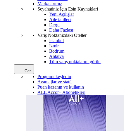
Markalarımız
Seyahatiniz İçin Esin Kaynaklari
Yeni Açılışlar
Aile tatilleri
Dergi
Daha Fazlası
Variş Noktanizdaki Oteller
İstanbul
İzmir
Bodrum
Antalya
Tüm varış noktalarını görün
Geri
Programı keşfedin
Avantajlar ve statü
Puan kazanın ve kullanın
ALL Accor+ Abonelikleri