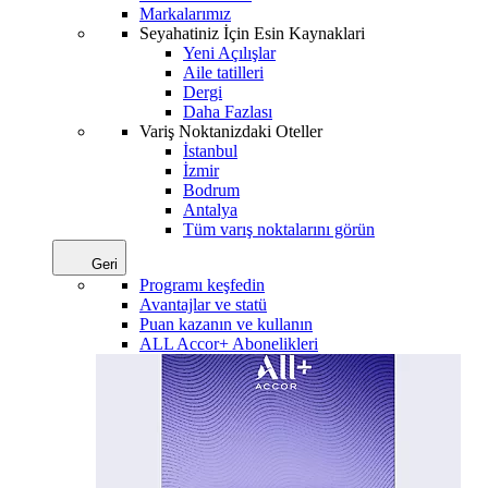
Markalarımız
Seyahatiniz İçin Esin Kaynaklari
Yeni Açılışlar
Aile tatilleri
Dergi
Daha Fazlası
Variş Noktanizdaki Oteller
İstanbul
İzmir
Bodrum
Antalya
Tüm varış noktalarını görün
Geri
Programı keşfedin
Avantajlar ve statü
Puan kazanın ve kullanın
ALL Accor+ Abonelikleri