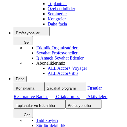
Toplantılar
Özel etkinlikler
Seminerler
Kongreler
Daha fazla
Profesyoneller
Geri
Etkinlik Organizatörleri
Seyahat Profesyonelleri
İş Amaçlı Seyahat Edenler
Aboneliklerimiz
ALL Accor+ Voyager
ALL Accor+ ibis
Daha
Fırsatlar
Konaklama
Sadakat programı
Restoran ve Barlar
Ortaklarımız
Aktiviteler
Toplantılar ve Etkinlikler
Profesyoneller
Geri
Tatil köyleri
Sürdürülebilirlik