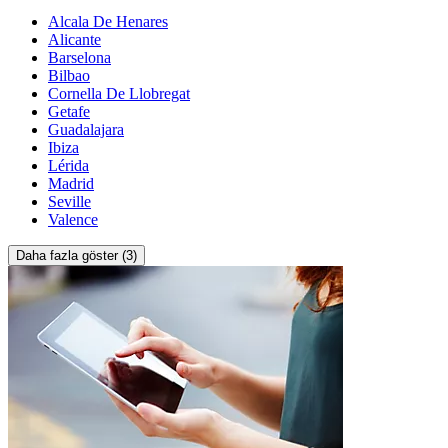
Alcala De Henares
Alicante
Barselona
Bilbao
Cornella De Llobregat
Getafe
Guadalajara
Ibiza
Lérida
Madrid
Seville
Valence
Daha fazla göster (3)