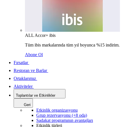
ALL Accor+ ibis
Tüm ibis markalarında tüm yıl boyunca %15 indirim.
Abone Ol
Fırsatlar
Restoran ve Barlar
Ortaklarımız
Aktiviteler
Toplantılar ve Etkinlikler
Geri
Etkinlik organizasyonu
Grup rezervasyonu (+8 oda)
Sadakat programının avantajları
Etkinlik türleri