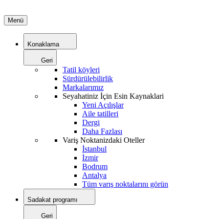
Menü
Konaklama
Geri
Tatil köyleri
Sürdürülebilirlik
Markalarımız
Seyahatiniz İçin Esin Kaynaklari
Yeni Açılışlar
Aile tatilleri
Dergi
Daha Fazlası
Variş Noktanizdaki Oteller
İstanbul
İzmir
Bodrum
Antalya
Tüm varış noktalarını görün
Sadakat programı
Geri