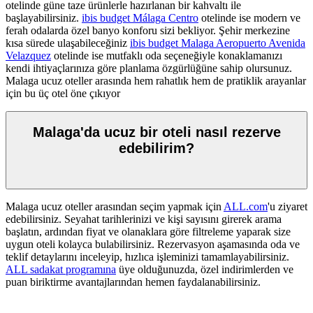
otelinde güne taze ürünlerle hazırlanan bir kahvaltı ile
başlayabilirsiniz.
ibis budget Málaga Centro
otelinde ise modern ve
ferah odalarda özel banyo konforu sizi bekliyor. Şehir merkezine
kısa sürede ulaşabileceğiniz
ibis budget Malaga Aeropuerto Avenida
Velazquez
otelinde ise mutfaklı oda seçeneğiyle konaklamanızı
kendi ihtiyaçlarınıza göre planlama özgürlüğüne sahip olursunuz.
Malaga ucuz oteller arasında hem rahatlık hem de pratiklik arayanlar
için bu üç otel öne çıkıyor
Malaga'da ucuz bir oteli nasıl rezerve
edebilirim?
Malaga ucuz oteller arasından seçim yapmak için
ALL.com
'u ziyaret
edebilirsiniz. Seyahat tarihlerinizi ve kişi sayısını girerek arama
başlatın, ardından fiyat ve olanaklara göre filtreleme yaparak size
uygun oteli kolayca bulabilirsiniz. Rezervasyon aşamasında oda ve
teklif detaylarını inceleyip, hızlıca işleminizi tamamlayabilirsiniz.
ALL sadakat programına
üye olduğunuzda, özel indirimlerden ve
puan biriktirme avantajlarından hemen faydalanabilirsiniz.