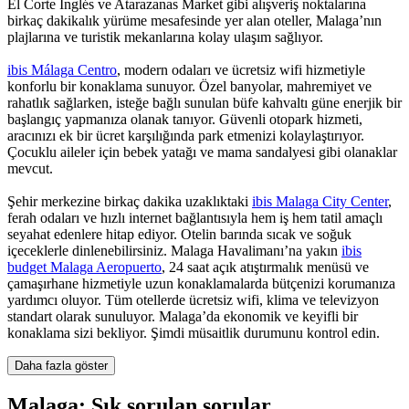
El Corte Inglés ve Atarazanas Market gibi alışveriş noktalarına
birkaç dakikalık yürüme mesafesinde yer alan oteller, Malaga’nın
plajlarına ve turistik mekanlarına kolay ulaşım sağlıyor.
ibis Málaga Centro
, modern odaları ve ücretsiz wifi hizmetiyle
konforlu bir konaklama sunuyor. Özel banyolar, mahremiyet ve
rahatlık sağlarken, isteğe bağlı sunulan büfe kahvaltı güne enerjik bir
başlangıç yapmanıza olanak tanıyor. Güvenli otopark hizmeti,
aracınızı ek bir ücret karşılığında park etmenizi kolaylaştırıyor.
Çocuklu aileler için bebek yatağı ve mama sandalyesi gibi olanaklar
mevcut.
Şehir merkezine birkaç dakika uzaklıktaki
ibis Malaga City Center
,
ferah odaları ve hızlı internet bağlantısıyla hem iş hem tatil amaçlı
seyahat edenlere hitap ediyor. Otelin barında sıcak ve soğuk
içeceklerle dinlenebilirsiniz. Malaga Havalimanı’na yakın
ibis
budget Malaga Aeropuerto
, 24 saat açık atıştırmalık menüsü ve
çamaşırhane hizmetiyle uzun konaklamalarda bütçenizi korumanıza
yardımcı oluyor. Tüm otellerde ücretsiz wifi, klima ve televizyon
standart olarak sunuluyor. Malaga’da ekonomik ve keyifli bir
konaklama sizi bekliyor. Şimdi müsaitlik durumunu kontrol edin.
Daha fazla göster
Malaga: Sık sorulan sorular