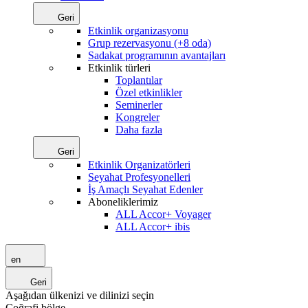
Geri
Etkinlik organizasyonu
Grup rezervasyonu (+8 oda)
Sadakat programının avantajları
Etkinlik türleri
Toplantılar
Özel etkinlikler
Seminerler
Kongreler
Daha fazla
Geri
Etkinlik Organizatörleri
Seyahat Profesyonelleri
İş Amaçlı Seyahat Edenler
Aboneliklerimiz
ALL Accor+ Voyager
ALL Accor+ ibis
en
Geri
Aşağıdan ülkenizi ve dilinizi seçin
Coğrafi bölge