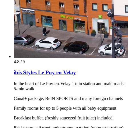
4.8 / 5
ibis Styles Le Puy en Velay
In the heart of Le Puy-en-Velay. Train station and main roads:
5-min walk
Canal+ package, BeIN SPORTS and many foreign channels
Family rooms for up to 5 people with all baby equipment
Breakfast buffet, (freshly squeezed fruit juice) included.
Paid secure adjacent underground parking (upon reservation).