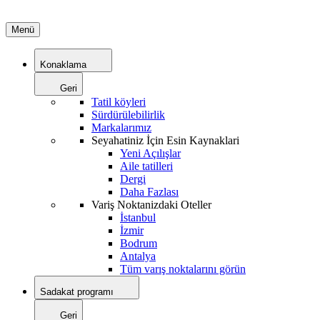
Menü
Konaklama
Geri
Tatil köyleri
Sürdürülebilirlik
Markalarımız
Seyahatiniz İçin Esin Kaynaklari
Yeni Açılışlar
Aile tatilleri
Dergi
Daha Fazlası
Variş Noktanizdaki Oteller
İstanbul
İzmir
Bodrum
Antalya
Tüm varış noktalarını görün
Sadakat programı
Geri