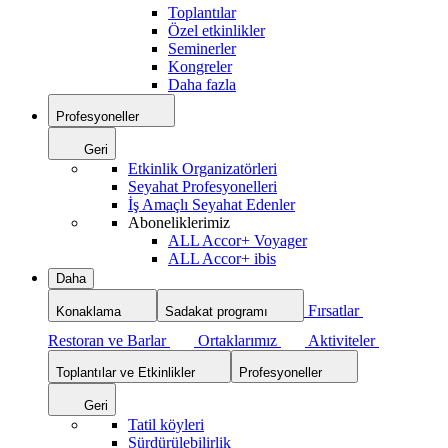
Toplantılar
Özel etkinlikler
Seminerler
Kongreler
Daha fazla
Profesyoneller
Geri
Etkinlik Organizatörleri
Seyahat Profesyonelleri
İş Amaçlı Seyahat Edenler
Aboneliklerimiz
ALL Accor+ Voyager
ALL Accor+ ibis
Daha
Fırsatlar
Konaklama
Sadakat programı
Restoran ve Barlar
Ortaklarımız
Aktiviteler
Toplantılar ve Etkinlikler
Profesyoneller
Geri
Tatil köyleri
Sürdürülebilirlik