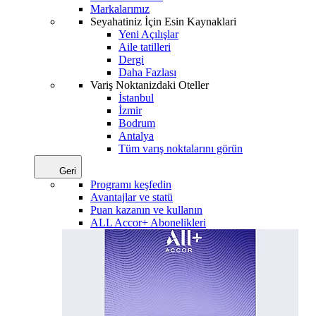
Markalarımız
Seyahatiniz İçin Esin Kaynaklari
Yeni Açılışlar
Aile tatilleri
Dergi
Daha Fazlası
Variş Noktanizdaki Oteller
İstanbul
İzmir
Bodrum
Antalya
Tüm varış noktalarını görün
Geri
Programı keşfedin
Avantajlar ve statü
Puan kazanın ve kullanın
ALL Accor+ Abonelikleri