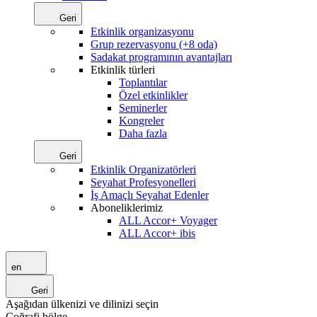
Geri
Etkinlik organizasyonu
Grup rezervasyonu (+8 oda)
Sadakat programının avantajları
Etkinlik türleri
Toplantılar
Özel etkinlikler
Seminerler
Kongreler
Daha fazla
Geri
Etkinlik Organizatörleri
Seyahat Profesyonelleri
İş Amaçlı Seyahat Edenler
Aboneliklerimiz
ALL Accor+ Voyager
ALL Accor+ ibis
en
Geri
Aşağıdan ülkenizi ve dilinizi seçin
Coğrafi bölge