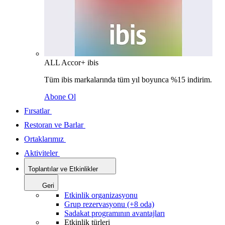
ALL Accor+ ibis
Tüm ibis markalarında tüm yıl boyunca %15 indirim.
Abone Ol
Fırsatlar
Restoran ve Barlar
Ortaklarımız
Aktiviteler
Toplantılar ve Etkinlikler
Geri
Etkinlik organizasyonu
Grup rezervasyonu (+8 oda)
Sadakat programının avantajları
Etkinlik türleri