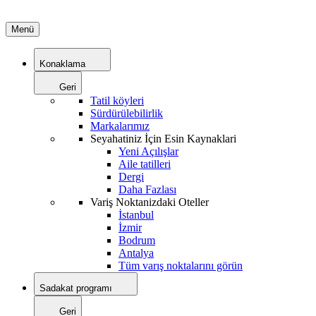
Menü
Konaklama
Geri
Tatil köyleri
Sürdürülebilirlik
Markalarımız
Seyahatiniz İçin Esin Kaynaklari
Yeni Açılışlar
Aile tatilleri
Dergi
Daha Fazlası
Variş Noktanizdaki Oteller
İstanbul
İzmir
Bodrum
Antalya
Tüm varış noktalarını görün
Sadakat programı
Geri