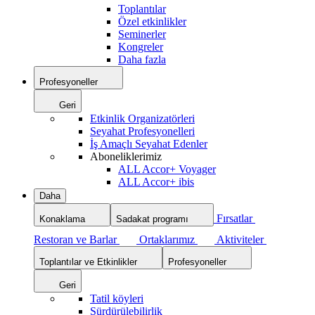
Toplantılar
Özel etkinlikler
Seminerler
Kongreler
Daha fazla
Profesyoneller
Geri
Etkinlik Organizatörleri
Seyahat Profesyonelleri
İş Amaçlı Seyahat Edenler
Aboneliklerimiz
ALL Accor+ Voyager
ALL Accor+ ibis
Daha
Fırsatlar
Konaklama
Sadakat programı
Restoran ve Barlar
Ortaklarımız
Aktiviteler
Toplantılar ve Etkinlikler
Profesyoneller
Geri
Tatil köyleri
Sürdürülebilirlik