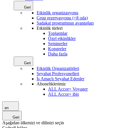
Geri
Etkinlik organizasyonu
Grup rezervasyonu (+8 oda)
Sadakat programının avantajları
Etkinlik türleri
Toplantılar
Özel etkinlikler
Seminerler
Kongreler
Daha fazla
Geri
Etkinlik Organizatörleri
Seyahat Profesyonelleri
İş Amaçlı Seyahat Edenler
Aboneliklerimiz
ALL Accor+ Voyager
ALL Accor+ ibis
en
Geri
Aşağıdan ülkenizi ve dilinizi seçin
Coğrafi bölge