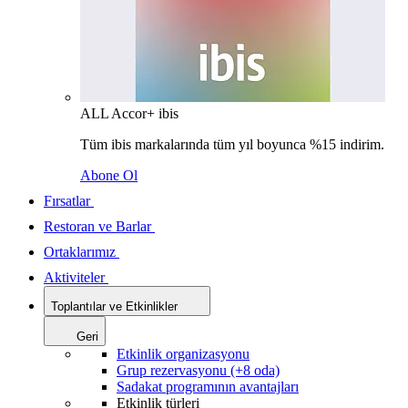
ALL Accor+ ibis
Tüm ibis markalarında tüm yıl boyunca %15 indirim.
Abone Ol
Fırsatlar
Restoran ve Barlar
Ortaklarımız
Aktiviteler
Toplantılar ve Etkinlikler
Geri
Etkinlik organizasyonu
Grup rezervasyonu (+8 oda)
Sadakat programının avantajları
Etkinlik türleri