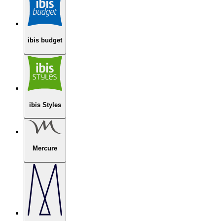
ibis budget
ibis Styles
Mercure