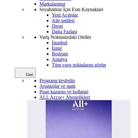
Markalarımız
Seyahatiniz İçin Esin Kaynaklari
Yeni Açılışlar
Aile tatilleri
Dergi
Daha Fazlası
Variş Noktanizdaki Oteller
İstanbul
İzmir
Bodrum
Antalya
Tüm varış noktalarını görün
Geri
Programı keşfedin
Avantajlar ve statü
Puan kazanın ve kullanın
ALL Accor+ Abonelikleri