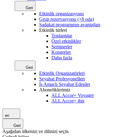
Geri
Etkinlik organizasyonu
Grup rezervasyonu (+8 oda)
Sadakat programının avantajları
Etkinlik türleri
Toplantılar
Özel etkinlikler
Seminerler
Kongreler
Daha fazla
Geri
Etkinlik Organizatörleri
Seyahat Profesyonelleri
İş Amaçlı Seyahat Edenler
Aboneliklerimiz
ALL Accor+ Voyager
ALL Accor+ ibis
en
Geri
Aşağıdan ülkenizi ve dilinizi seçin
Coğrafi bölge