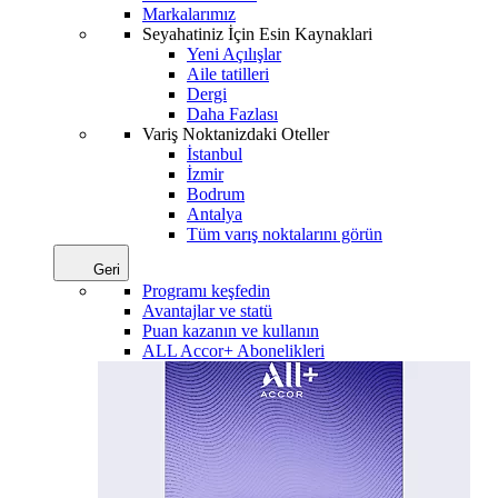
Markalarımız
Seyahatiniz İçin Esin Kaynaklari
Yeni Açılışlar
Aile tatilleri
Dergi
Daha Fazlası
Variş Noktanizdaki Oteller
İstanbul
İzmir
Bodrum
Antalya
Tüm varış noktalarını görün
Geri
Programı keşfedin
Avantajlar ve statü
Puan kazanın ve kullanın
ALL Accor+ Abonelikleri