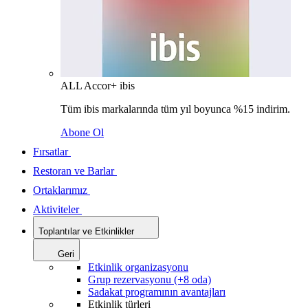
ALL Accor+ ibis
Tüm ibis markalarında tüm yıl boyunca %15 indirim.
Abone Ol
Fırsatlar
Restoran ve Barlar
Ortaklarımız
Aktiviteler
Toplantılar ve Etkinlikler
Geri
Etkinlik organizasyonu
Grup rezervasyonu (+8 oda)
Sadakat programının avantajları
Etkinlik türleri