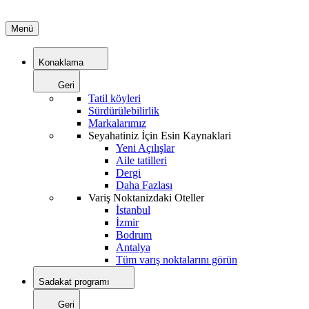
Menü
Konaklama
Geri
Tatil köyleri
Sürdürülebilirlik
Markalarımız
Seyahatiniz İçin Esin Kaynaklari
Yeni Açılışlar
Aile tatilleri
Dergi
Daha Fazlası
Variş Noktanizdaki Oteller
İstanbul
İzmir
Bodrum
Antalya
Tüm varış noktalarını görün
Sadakat programı
Geri