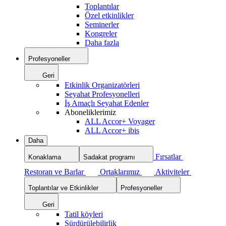
Toplantılar
Özel etkinlikler
Seminerler
Kongreler
Daha fazla
Profesyoneller
Geri
Etkinlik Organizatörleri
Seyahat Profesyonelleri
İş Amaçlı Seyahat Edenler
Aboneliklerimiz
ALL Accor+ Voyager
ALL Accor+ ibis
Daha
Fırsatlar
Konaklama
Sadakat programı
Restoran ve Barlar
Ortaklarımız
Aktiviteler
Toplantılar ve Etkinlikler
Profesyoneller
Geri
Tatil köyleri
Sürdürülebilirlik