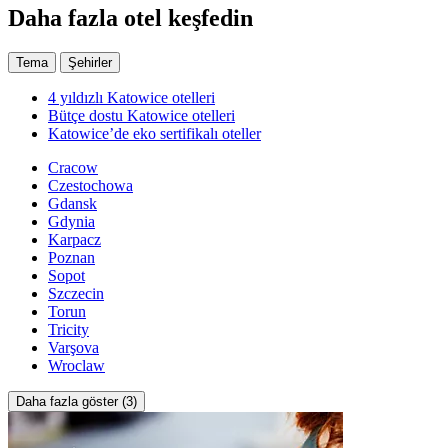
Daha fazla otel keşfedin
Tema
Şehirler
4 yıldızlı Katowice otelleri
Bütçe dostu Katowice otelleri
Katowice’de eko sertifikalı oteller
Cracow
Czestochowa
Gdansk
Gdynia
Karpacz
Poznan
Sopot
Szczecin
Torun
Tricity
Varşova
Wroclaw
Daha fazla göster (3)