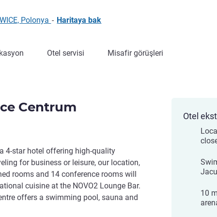
OWICE, Polonya
-
Haritaya bak
kasyon
Otel servisi
Misafir görüşleri
ice Centrum
Otel ekst
Locat
close
 4-star hotel offering high-quality
Swim
eling for business or leisure, our location,
Jacu
oned rooms and 14 conference rooms will
national cuisine at the NOVO2 Lounge Bar.
10 m
centre offers a swimming pool, sauna and
aren