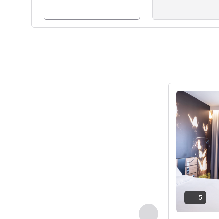
Ayrıntıları gös
5
Önceki - Oda