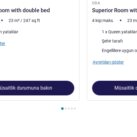
ODA
oom with double bed
Superior Room wit
23
m²
/
247
sq ft
4 kişi maks.
23
m
Şilte
n yataklar
Manzara:
Şehir tarafı
ter
Engellilere uygun 
Ayrıntıları göster
üsaitlik durumuna bakın
Müsaitlik
 1 : Superior Room with double bed , Oda 2 : Superior Room wit