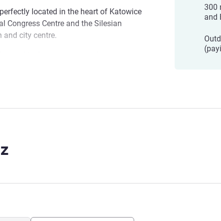
300 
erfectly located in the heart of Katowice
and 
nal Congress Centre and the Silesian
 and city centre.
Outd
(pay
located in downtown area, close to
ea is modern, well connected, with
ccess to train station and tourist
trum
 of Katowice! Our team will make sure
e. Let us take care of you!
i
z