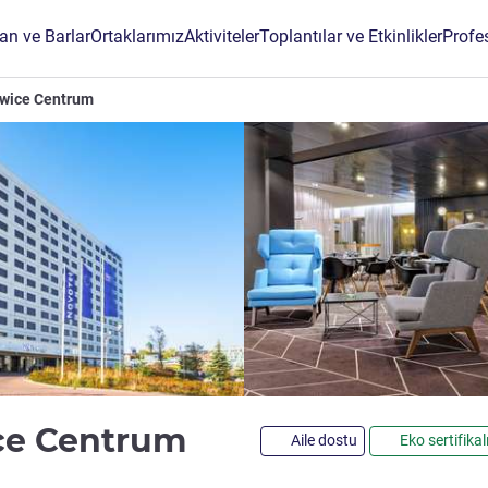
an ve Barlar
Ortaklarımız
Aktiviteler
Toplantılar ve Etkinlikler
Profe
owice Centrum
4 yıldız
ce Centrum
Aile dostu
Eko sertifikal