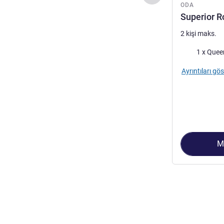
ODA
Superior R
2 kişi maks.
Şilte
1 x Quee
Ayrıntıları gös
M
Sayfa
1
/
5
, Oda