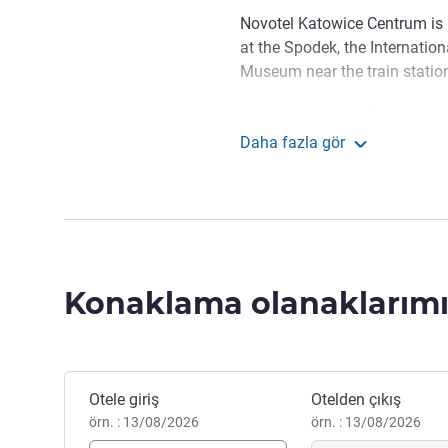
Novotel Katowice Centrum is p
at the Spodek, the Internatio
Museum near the train station
Novotel Katowice Centrum is 
Spodek and Cultural Zone. Ar
Daha fazla gör
restaurants, shops and easy a
Novotel Katowice Cen
attractions.
Discover the gorgeous view
that your stay is unforgettabl
ILONA PORWOL Otel Yönetim
Konaklama olanaklarımı
Bu otelde rezervasyon yaptırın
Otele giriş
Otelden çıkış
örn. : 13/08/2026
örn. : 13/08/2026