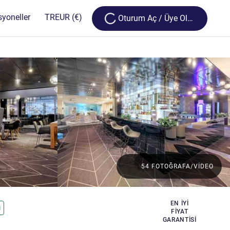
Loading...
syoneller
TR
EUR
(€)
Oturum Aç / Üye Olun
54 FOTOĞRAFA/VIDEO
EN IYI
ı
FIYAT
GARANTISI