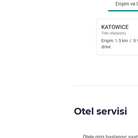
Erişim ve 
KATOWICE
Tren istasyonu
Erişim:
1.5
km
/
0.
drive
Otel servisi
Otele giriş başlangıç saat