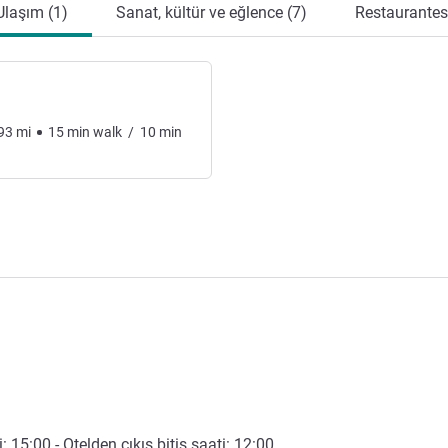
Ulaşım (1)
Sanat, kültür ve eğlence (7)
Restaurantes 
93
mi
15
min
walk
/
10
min
i:
15:00
- Otelden çıkış bitiş saati:
12:00