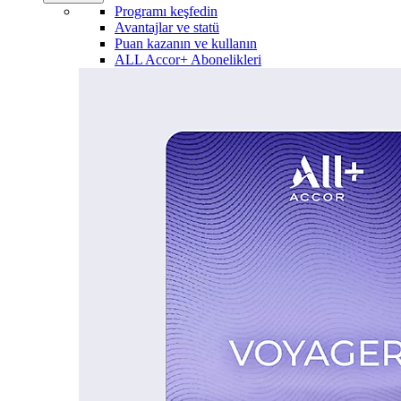
Programı keşfedin
Avantajlar ve statü
Puan kazanın ve kullanın
ALL Accor+ Abonelikleri