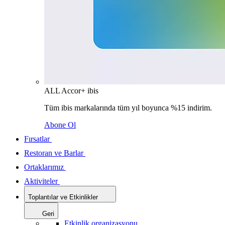
ALL Accor+ ibis
Tüm ibis markalarında tüm yıl boyunca %15 indirim.
Abone Ol
Fırsatlar
Restoran ve Barlar
Ortaklarımız
Aktiviteler
Toplantılar ve Etkinlikler
Geri
Etkinlik organizasyonu