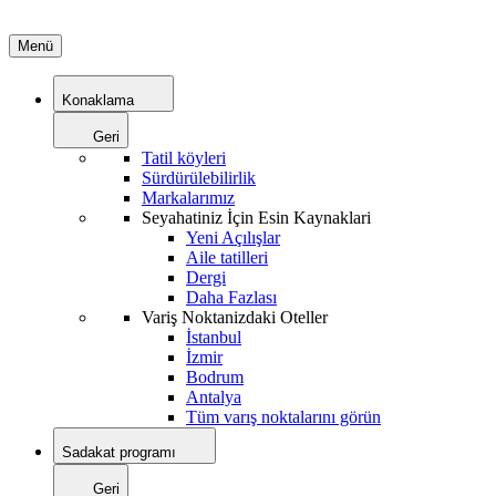
Menü
Konaklama
Geri
Tatil köyleri
Sürdürülebilirlik
Markalarımız
Seyahatiniz İçin Esin Kaynaklari
Yeni Açılışlar
Aile tatilleri
Dergi
Daha Fazlası
Variş Noktanizdaki Oteller
İstanbul
İzmir
Bodrum
Antalya
Tüm varış noktalarını görün
Sadakat programı
Geri