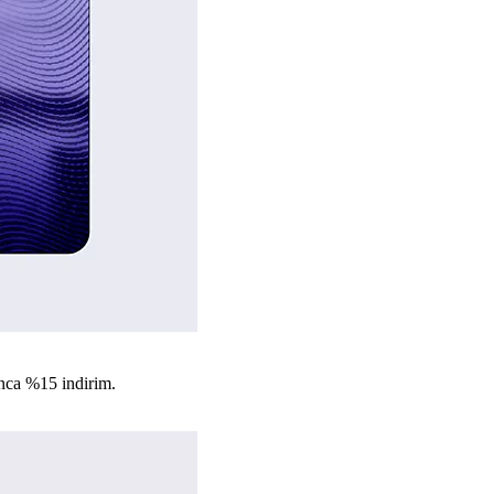
nca %15 indirim.