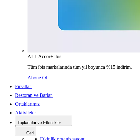
ALL Accor+ ibis
Tüm ibis markalarında tüm yıl boyunca %15 indirim.
Abone Ol
Fırsatlar
Restoran ve Barlar
Ortaklarımız
Aktiviteler
Toplantılar ve Etkinlikler
Geri
Etkinlik organizasyonu