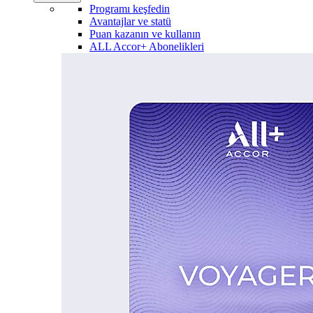
Programı keşfedin
Avantajlar ve statü
Puan kazanın ve kullanın
ALL Accor+ Abonelikleri