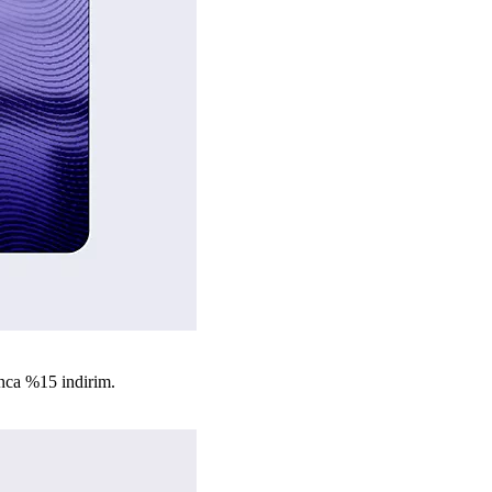
nca %15 indirim.