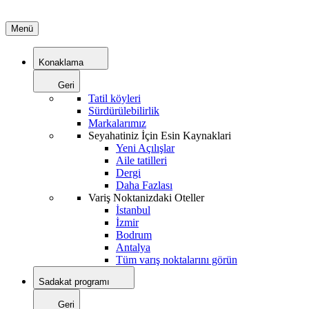
Menü
Konaklama
Geri
Tatil köyleri
Sürdürülebilirlik
Markalarımız
Seyahatiniz İçin Esin Kaynaklari
Yeni Açılışlar
Aile tatilleri
Dergi
Daha Fazlası
Variş Noktanizdaki Oteller
İstanbul
İzmir
Bodrum
Antalya
Tüm varış noktalarını görün
Sadakat programı
Geri