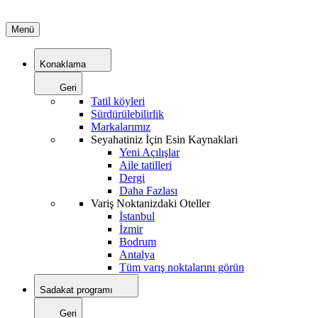
Menü
Konaklama
Geri
Tatil köyleri
Sürdürülebilirlik
Markalarımız
Seyahatiniz İçin Esin Kaynaklari
Yeni Açılışlar
Aile tatilleri
Dergi
Daha Fazlası
Variş Noktanizdaki Oteller
İstanbul
İzmir
Bodrum
Antalya
Tüm varış noktalarını görün
Sadakat programı
Geri