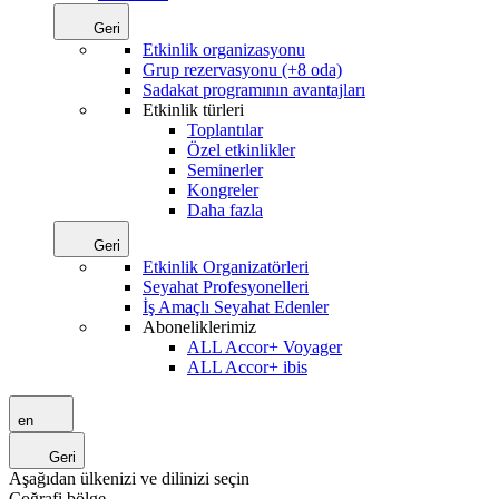
Geri
Etkinlik organizasyonu
Grup rezervasyonu (+8 oda)
Sadakat programının avantajları
Etkinlik türleri
Toplantılar
Özel etkinlikler
Seminerler
Kongreler
Daha fazla
Geri
Etkinlik Organizatörleri
Seyahat Profesyonelleri
İş Amaçlı Seyahat Edenler
Aboneliklerimiz
ALL Accor+ Voyager
ALL Accor+ ibis
en
Geri
Aşağıdan ülkenizi ve dilinizi seçin
Coğrafi bölge