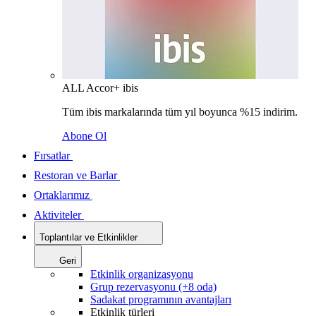
ALL Accor+ ibis
Tüm ibis markalarında tüm yıl boyunca %15 indirim.
Abone Ol
Fırsatlar
Restoran ve Barlar
Ortaklarımız
Aktiviteler
Toplantılar ve Etkinlikler
Geri
Etkinlik organizasyonu
Grup rezervasyonu (+8 oda)
Sadakat programının avantajları
Etkinlik türleri