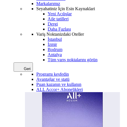
Markalarımız
Seyahatiniz İçin Esin Kaynaklari
Yeni Açılışlar
Aile tatilleri
Dergi
Daha Fazlası
Variş Noktanizdaki Oteller
İstanbul
İzmir
Bodrum
Antalya
Tüm varış noktalarını görün
Geri
Programı keşfedin
Avantajlar ve statü
Puan kazanın ve kullanın
ALL Accor+ Abonelikleri