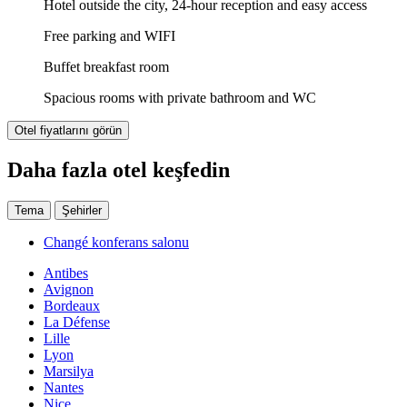
Hotel outside the city, 24-hour reception and easy access
Free parking and WIFI
Buffet breakfast room
Spacious rooms with private bathroom and WC
Otel fiyatlarını görün
Daha fazla otel keşfedin
Tema
Şehirler
Changé konferans salonu
Antibes
Avignon
Bordeaux
La Défense
Lille
Lyon
Marsilya
Nantes
Nice