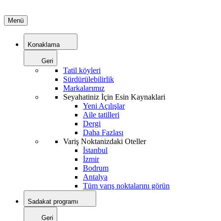
Menü
Konaklama
Geri
Tatil köyleri
Sürdürülebilirlik
Markalarımız
Seyahatiniz İçin Esin Kaynaklari
Yeni Açılışlar
Aile tatilleri
Dergi
Daha Fazlası
Variş Noktanizdaki Oteller
İstanbul
İzmir
Bodrum
Antalya
Tüm varış noktalarını görün
Sadakat programı
Geri