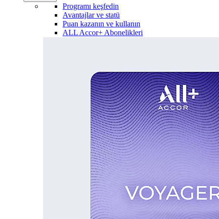
Programı keşfedin
Avantajlar ve statü
Puan kazanın ve kullanın
ALL Accor+ Abonelikleri