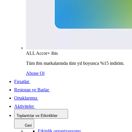
ALL Accor+ ibis
Tüm ibis markalarında tüm yıl boyunca %15 indirim.
Abone Ol
Fırsatlar
Restoran ve Barlar
Ortaklarımız
Aktiviteler
Toplantılar ve Etkinlikler
Geri
Etkinlik organizasyonu