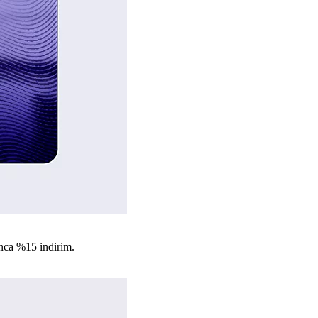
nca %15 indirim.