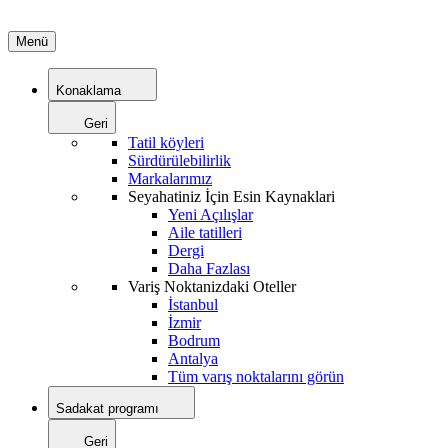
Menü
Konaklama
Geri
Tatil köyleri
Sürdürülebilirlik
Markalarımız
Seyahatiniz İçin Esin Kaynaklari
Yeni Açılışlar
Aile tatilleri
Dergi
Daha Fazlası
Variş Noktanizdaki Oteller
İstanbul
İzmir
Bodrum
Antalya
Tüm varış noktalarını görün
Sadakat programı
Geri