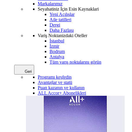
Markalarımız
Seyahatiniz İçin Esin Kaynaklari
Yeni Açılışlar
Aile tatilleri
Dergi
Daha Fazlası
Variş Noktanizdaki Oteller
İstanbul
İzmir
Bodrum
Antalya
Tüm varış noktalarını görün
Geri
Programı keşfedin
Avantajlar ve statü
Puan kazanın ve kullanın
ALL Accor+ Abonelikleri