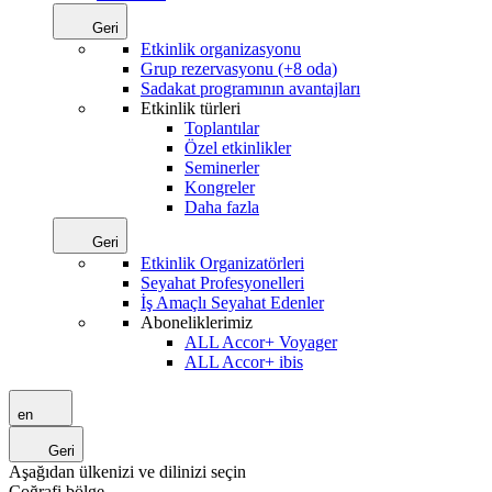
Geri
Etkinlik organizasyonu
Grup rezervasyonu (+8 oda)
Sadakat programının avantajları
Etkinlik türleri
Toplantılar
Özel etkinlikler
Seminerler
Kongreler
Daha fazla
Geri
Etkinlik Organizatörleri
Seyahat Profesyonelleri
İş Amaçlı Seyahat Edenler
Aboneliklerimiz
ALL Accor+ Voyager
ALL Accor+ ibis
en
Geri
Aşağıdan ülkenizi ve dilinizi seçin
Coğrafi bölge