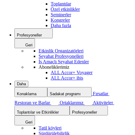
Toplantılar
Özel etkinlikler
Seminerler
Kongreler
Daha fazla
Profesyoneller
Geri
Etkinlik Organizatörleri
Seyahat Profesyonelleri
İş Amaçlı Seyahat Edenler
Aboneliklerimiz
ALL Accor+ Voyager
ALL Accor+ ibis
Daha
Fırsatlar
Konaklama
Sadakat programı
Restoran ve Barlar
Ortaklarımız
Aktiviteler
Toplantılar ve Etkinlikler
Profesyoneller
Geri
Tatil köyleri
Sürdürülebilirlik