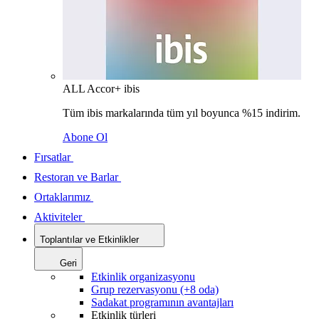
ALL Accor+ ibis
Tüm ibis markalarında tüm yıl boyunca %15 indirim.
Abone Ol
Fırsatlar
Restoran ve Barlar
Ortaklarımız
Aktiviteler
Toplantılar ve Etkinlikler
Geri
Etkinlik organizasyonu
Grup rezervasyonu (+8 oda)
Sadakat programının avantajları
Etkinlik türleri